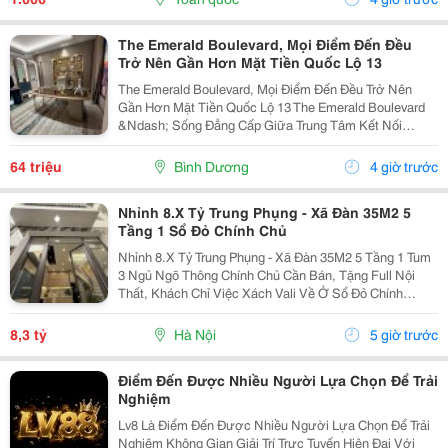
The Emerald Boulevard, Mọi Điểm Đến Đều
Trở Nên Gần Hơn Mặt Tiền Quốc Lộ 13
The Emerald Boulevard, Mọi Điểm Đến Đều Trở Nên
Gần Hơn Mặt Tiền Quốc Lộ 13 The Emerald Boulevard
&Ndash; Sống Đẳng Cấp Giữa Trung Tâm Kết Nối
Tp.hcm Bạn Đang Tìm Một Căn Hộ Vừa Để Ở, Vừa Có
Tiềm Năng Đầu Tư Mạnh? The Emerald Boulevard
64 triệu
Bình Dương
4 giờ trước
Chính Là...
Nhỉnh 8.X Tỷ Trung Phụng - Xã Đàn 35M2 5
Tầng 1 Sổ Đỏ Chính Chủ
Nhỉnh 8.X Tỷ Trung Phụng - Xã Đàn 35M2 5 Tầng 1 Tum
3 Ngủ Ngõ Thông Chính Chủ Cần Bán, Tặng Full Nội
Thất, Khách Chỉ Việc Xách Vali Về Ở Sổ Đỏ Chính
Chủ(Nói Không Với Quy Hoạch) Mr Cường 0936161345
8,3 tỷ
Hà Nội
5 giờ trước
Điểm Đến Được Nhiều Người Lựa Chọn Để Trải
Nghiệm
Lv8 Là Điểm Đến Được Nhiều Người Lựa Chọn Để Trải
Nghiệm Không Gian Giải Trí Trực Tuyến Hiện Đại Với