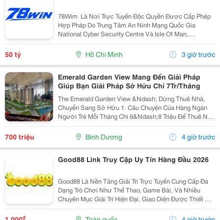
78Wim ⁠ Là Nơi Trực Tuyến Độc Quyền Được Cấp Phép
Hợp Pháp Do Trung Tâm An Ninh Mạng Quốc Gia
National Cyber Security Centre Và Isle Of Man,
Cagayan,Và Pagcor Cấp Phép. Những Giấy Phép Khẳng
Định Sân Chơi Này An Toàn Và Minh Bạch Thu Hút Hơn
50 tỷ
Hồ Chí Minh
3 giờ trước
10 Triệu...
Emerald Garden View Mang Đến Giải Pháp
Giúp Bạn Giải Pháp Sở Hửu Chỉ 7Tr/Tháng
The Emerald Garden View &Ndash; Dừng Thuê Nhà,
Chuyển Sang Sở Hữu 1. Câu Chuyện Của Hàng Ngàn
Người Trẻ Mỗi Tháng Chi 6&Ndash;8 Triệu Để Thuê Nhà
Nhưng Tài Sản Vẫn Là Con Số 0. Emerald Garden View
Mang Đến Giải Pháp Giúp Bạn Chuyển Tiền Thuê Nhà...
700 triệu
Bình Dương
4 giờ trước
Good88 Link Truy Cập Uy Tín Hàng Đầu 2026
Good88 Là Nền Tảng Giải Trí Trực Tuyến Cung Cấp Đa
Dạng Trò Chơi Như Thể Thao, Game Bài, Và Nhiều
Chuyên Mục Giải Trí Hiện Đại. Giao Diện Được Thiết Kế
Trực Quan, Thân Thiện Với Người Dùng Trên Cả Điện
Thoại Và Máy Tính. Hệ Thống Bảo Mật Hiện Đại...
₫
1.000
Toàn quốc
4 giờ trước