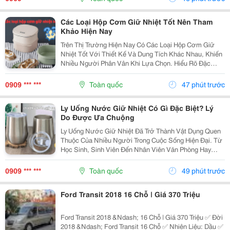
Các Loại Hộp Cơm Giữ Nhiệt Tốt Nên Tham
Khảo Hiện Nay
Trên Thị Trường Hiện Nay Có Các Loại Hộp Cơm Giữ
Nhiệt Tốt Với Thiết Kế Và Dung Tích Khác Nhau, Khiến
Nhiều Người Phân Vân Khi Lựa Chọn. Hiểu Rõ Đặc
Điểm Của Từng Loại Sẽ Giúp Bạn Dễ Dàng Tìm Được
Sản Phẩm Phù Hợp Với Nhu Cầu Sử Dụng Hằng Ngày.
0909 *** ***
Toàn quốc
47 phút trước
1....
Ly Uống Nước Giữ Nhiệt Có Gì Đặc Biệt? Lý
Do Được Ưa Chuộng
Ly Uống Nước Giữ Nhiệt Đã Trở Thành Vật Dụng Quen
Thuộc Của Nhiều Người Trong Cuộc Sống Hiện Đại. Từ
Học Sinh, Sinh Viên Đến Nhân Viên Văn Phòng Hay
Người Thường Xuyên Di Chuyển Đều Có Thể Sử Dụng
Để Mang Theo Đồ Uống Yêu Thích. Vậy Điều Gì Khiến
0909 *** ***
Toàn quốc
49 phút trước
Ly...
Ford Transit 2018 16 Chỗ | Giá 370 Triệu
Ford Transit 2018 &Ndash; 16 Chỗ | Giá 370 Triệu ✅ Đời
2018 &Ndash; Ford Transit 16 Chỗ ✅ Nhiên Liệu: Dầu ✅