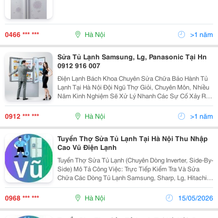
0466 *** ***
Hà Nội
>1 năm
Sửa Tủ Lạnh Samsung, Lg, Panasonic Tại Hn
0912 916 007
Điện Lạnh Bách Khoa Chuyên Sửa Chữa Bảo Hành Tủ
Lạnh Tại Hà Nội Đội Ngũ Thợ Giỏi, Chuyên Môn, Nhiều
Năm Kinh Nghiệm Sẽ Xử Lý Nhanh Các Sự Cố Xảy Ra
Với Tất Cả Các Hãng Tủ Lạnh K Hách Hàng Sẽ Luôn Hài
Lòng Khi Gọi Tới Chúng Tôi Để Sửa Tủ Lạnh
0912 *** ***
Hà Nội
>1 năm
Tuyển Thợ Sửa Tủ Lạnh Tại Hà Nội Thu Nhập
Cao Vũ Điện Lạnh
Tuyển Thợ Sửa Tủ Lạnh (Chuyên Dòng Inverter, Side-By-
Side) Mô Tả Công Việc: Trực Tiếp Kiểm Tra Và Sửa
Chữa Các Dòng Tủ Lạnh Samsung, Sharp, Lg, Hitachi.
Xử Lý Các Lỗi Khó: Hỏng Lốc (Block), Xì Gas, Lỗi Bo
Mạch Điều Khiển Inverter. ...
0968 *** ***
Hà Nội
15/05/2026