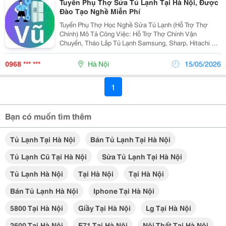
Tuyển Phụ Thợ Sửa Tủ Lạnh Tại Hà Nội, Được
Đào Tạo Nghề Miễn Phí
Tuyển Phụ Thợ Học Nghề Sửa Tủ Lạnh (Hỗ Trợ Thợ
Chính) Mô Tả Công Việc: Hỗ Trợ Thợ Chính Vận
Chuyển, Tháo Lắp Tủ Lạnh Samsung, Sharp, Hitachi Tại
Nhà Khách Hàng. Phụ Giúp Kiểm Tra Dòng Điện, Nạp
Gas Và Vệ Sinh Dàn Nóng/Lạnh. Học Cách...
0968 *** ***
Hà Nội
15/05/2026
1
Bạn có muốn tìm thêm
Tủ Lạnh Tại Hà Nội
Bán Tủ Lạnh Tại Hà Nội
Tủ Lạnh Cũ Tại Hà Nội
Sửa Tủ Lạnh Tại Hà Nội
Tủ Lạnh Hà Nội
Tại Hà Nội
Tại Hà Nội
Bán Tủ Lạnh Hà Nội
Iphone Tại Hà Nội
5800 Tại Hà Nội
Giầy Tại Hà Nội
Lg Tại Hà Nội
2600 Tại Hà Nội
E71 Tại Hà Nội
Nội Thất Tại Hà Nội