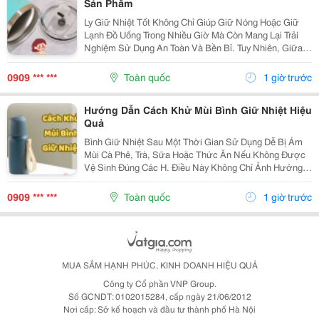
Sản Phẩm
Ly Giữ Nhiệt Tốt Không Chỉ Giúp Giữ Nóng Hoặc Giữ
Lạnh Đồ Uống Trong Nhiều Giờ Mà Còn Mang Lại Trải
Nghiệm Sử Dụng An Toàn Và Bền Bỉ. Tuy Nhiên, Giữa
Hàng Trăm Mẫu Mã Trên Thị Trường, Không Phải Sản
Phẩm Nào Cũng Đáp Ứng Được Chất Lượng Như Mong
0909 *** ***
Toàn quốc
1 giờ trước
Đợi....
Hướng Dẫn Cách Khử Mùi Bình Giữ Nhiệt Hiệu
Quả
Bình Giữ Nhiệt Sau Một Thời Gian Sử Dụng Dễ Bị Ám
Mùi Cà Phê, Trà, Sữa Hoặc Thức Ăn Nếu Không Được
Vệ Sinh Đúng Các H. Điều Này Không Chỉ Ảnh Hưởng
Đến Hương Vị Đồ Uống Mà Còn Gây Mất Vệ Sinh. Hãy
Cùng Tìm Hiểu Những Cách Khử Mùi Bình Giữ Nhiệt
0909 *** ***
Toàn quốc
1 giờ trước
Đơn...
MUA SẮM HẠNH PHÚC, KINH DOANH HIỆU QUẢ
Công ty Cổ phần VNP Group.
Số GCNDT: 0102015284, cấp ngày 21/06/2012
Nơi cấp: Sở kế hoạch và đầu tư thành phố Hà Nội