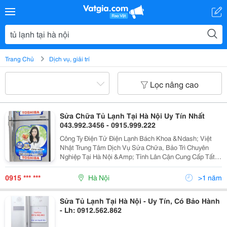
Trang Chủ
Dịch vụ, giải trí
Lọc nâng cao
Sửa Chữa Tủ Lạnh Tại Hà Nội Uy Tín Nhất
043.992.3456 - 0915.999.222
Công Ty Điện Tử Điện Lạnh Bách Khoa &Ndash; Việt
Nhật Trung Tâm Dịch Vụ Sửa Chữa, Bảo Trì Chuyên
Nghiệp Tại Hà Nội &Amp; Tỉnh Lân Cận Cung Cấp Tất
Cả Các Loại Máy Máy Điều Hòa Không Khí . Chi Tiết Tại:
Http://Www.dienlanhvietnhat.vn 55
0915 *** ***
Hà Nội
>1 năm
Sửa Tủ Lạnh Tại Hà Nội - Uy Tín, Có Bảo Hành
- Lh: 0912.562.862