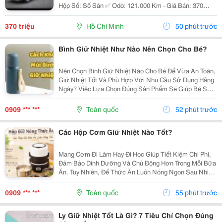
Hộp Số: Số Sàn ✅ Odo: 121.000 Km - Giá Bán: 370
Triệu - Xem Xe: 76/45/14 Đường 19, P. Linh Chiểu, Tp.
Thủ Đức Liên Hệ: 0352 507 269 Xe...
370 triệu
Hồ Chí Minh
50 phút trước
Bình Giữ Nhiệt Như Nào Nên Chọn Cho Bé?
Nên Chọn Bình Giữ Nhiệt Nào Cho Bé Để Vừa An Toàn,
Giữ Nhiệt Tốt Và Phù Hợp Với Nhu Cầu Sử Dụng Hằng
Ngày? Việc Lựa Chọn Đúng Sản Phẩm Sẽ Giúp Bé Sử
Dụng Thuận Tiện Hơn Và Cha Mẹ Cũng Yên Tâm Hơn.
Cùng Khám Phá 7 Tiêu Chí Quan Trọng Ngay Dưới Đây
0909 *** ***
Toàn quốc
52 phút trước
Để...
Các Hộp Cơm Giữ Nhiệt Nào Tốt?
Mang Cơm Đi Làm Hay Đi Học Giúp Tiết Kiệm Chi Phí,
Đảm Bảo Dinh Dưỡng Và Chủ Động Hơn Trong Mỗi Bữa
Ăn. Tuy Nhiên, Để Thức Ăn Luôn Nóng Ngon Sau Nhiều
Giờ, Việc Lựa Chọn Một Chiếc Hộp Cơm Giữ Nhiệt Nào
Tốt Là Điều Rất Quan Trọng. Bài Viết Dưới Đây Sẽ...
0909 *** ***
Toàn quốc
55 phút trước
Ly Giữ Nhiệt Tốt Là Gì? 7 Tiêu Chí Chọn Đúng