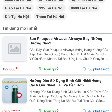
Giao Tại Hà Nội
N95 Tại Hà Nội
8600 Tại Hà Nội
Kfc Tại Hà Nội
Thảm Tại Hà Nội
Tin đăng mới nhất
Sun Phuquoc Airways Airways Bay Những
Đường Nào?
Gần Đây, Sun Phuquoc Airways (Hãng Hàng Không Của
Tập Đoàn Sun Group) Đang Thu Hút Rất Nhiều Sự Chú
Ý Của Hành Khách. Để Đáp Ứng Nhu Cầu Di Chuyển Và
Du Lịch, Hãng Đang Liên Tục Mở Rộng Mạng Lưới Bay,
Kết Nối Trực Tiếp Phú Quốc Với Nhiều Tỉnh Thành...
₫
199.000
Toàn quốc
36 phút trước
Hướng Dẫn Sử Dụng Bình Giữ Nhiệt Đúng
Cách Giữ Nhiệt Lâu Và Bền Hơn
Hướng Dẫn Sử Dụng Bình Giữ Nhiệt Là Kiến Thức Cần
Thiết Để Giúp Đồ Uống Giữ Nóng Hoặc Giữ Lạnh Hiệu
Quả, Đồng Thời Tăng Độ Bền Và Tuổi Thọ Của Sản
Phẩm. Trong Bài Viết Này, Cozycup Sẽ Chia Sẻ Cách Vệ
Sinh Bình Trước Khi Sử Dụng, Cách Dùng Đúng Mỗi...
0909 *** ***
Toàn quốc
46 phút trước