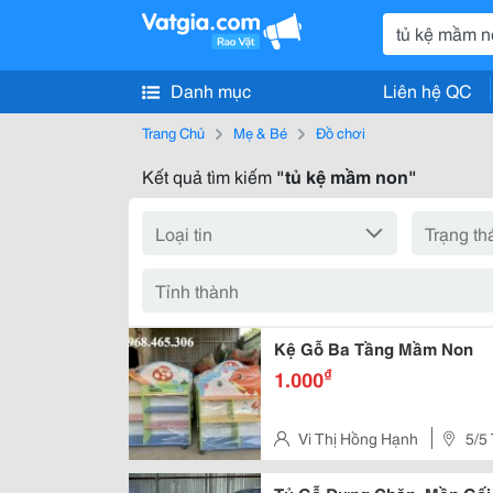
Danh mục
Liên hệ QC
Trang Chủ
Mẹ & Bé
Đồ chơi
Kết quả tìm kiếm
"tủ kệ mầm non"
Kệ Gỗ Ba Tầng Mầm Non
₫
1.000
Vi Thị Hồng Hạnh
5/5