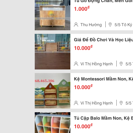
Tủ Gỗ Đựng Chăn, Mền Gố
₫
1.000
Thu Hường
5/5 Tô Ký
Hóc Môn, Tphcm
Giá Để Đồ Chơi Và Học Li
₫
10.000
Vi Thị Hồng Hạnh
5/5
Kệ Montessori Mầm Non, 
₫
10.000
Vi Thị Hồng Hạnh
5/5
Tủ Cặp Balo Mầm Non, Kệ 
₫
10.000