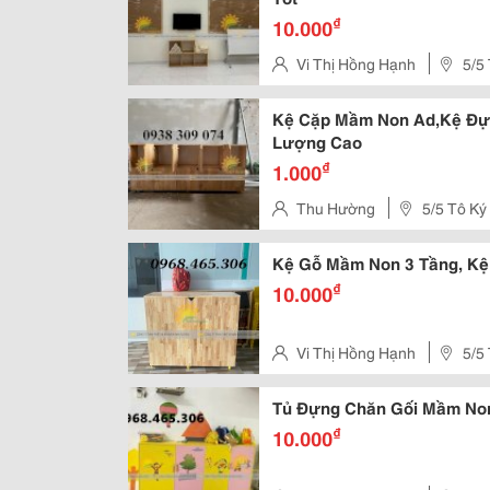
₫
10.000
Vi Thị Hồng Hạnh
5/5
Kệ Cặp Mầm Non Ad,Kệ Đự
Lượng Cao
₫
1.000
Thu Hường
5/5 Tô Ký
Hóc Môn, Tphcm
Kệ Gỗ Mầm Non 3 Tầng, Kệ
₫
10.000
Vi Thị Hồng Hạnh
5/5
Tủ Đựng Chăn Gối Mầm Non
₫
10.000