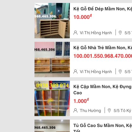
Hóc Môn, Tphcm
Kệ Gỗ Để Dép Mầm Non, Kệ
₫
10.000
Vi Thị Hồng Hạnh
5/5
Kệ Gỗ Nhà Trẻ Mầm Non, K
100.001.550.968.470.00
Vi Thị Hồng Hạnh
5/5
Kệ Cặp Mầm Non, Kệ Đựng
Cao
₫
1.000
Thu Hường
5/5 Tô Ký
Hóc Môn, Tphcm
Tủ Gỗ Cao Su Mầm Non, K
Tốt