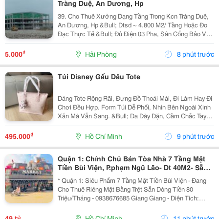
Tràng Duệ, An Dương, Hp
39. Cho Thuê Xưởng Dạng Tầng Trong Kcn Tràng Duệ,
An Dương, Hp &Bull; Dtsd ~ 4.800 M2/ Tầng Hoặc Đo
Đạc Thực Tế &Bull; Đủ Điện 03 Pha, Sân Cổng Bảo Vệ,
Pccc Tự Động, Mới 100% &Bull; Giá Chào Thuê 5.25
Usd/ M2/ Tháng
₫
5.000
Hải Phòng
8 phút trước
Túi Disney Gấu Dâu Tote
Dáng Tote Rộng Rãi, Đựng Đồ Thoải Mái, Đi Làm Hay Đi
Chơi Đều Hợp. Form Túi Dễ Phối, Nhìn Bên Ngoài Xinh
Xắn Mà Vẫn Sang. &Bull; Da Dày Dặn, Cầm Chắc Tay
&Bull; Hoạ Tiết Dập Nổi Sắc Nét, Nhìn Rất Đẹp &Bull;
Kèm Keychain Gấu Cực Xinh &Bull; Full Box...
₫
495.000
Hồ Chí Minh
9 phút trước
Quận 1: Chính Chủ Bán Tòa Nhà 7 Tầng Mặt
Tiền Bùi Viện, P.phạm Ngũ Lão- Dt 40M2- Sẵn
Hdt Riêng Tầng Trệt 80Tr/Th- Vị Trí Vip Nhất
* Quận 1: Siêu Phẩm 7 Tầng Mặt Tiền Bùi Viện - Đang
Tại
Cho Thuê Riêng Mặt Bằng Trệt Sẵn Dòng Tiền 80
Triệu/Tháng - 0938676685 Giang Giang - Diện Tích:
38M2 - Ngang 2,85M Nở Hậu 5,55M * 11M. - Kết Cấu: 7
Tầng - Sân Thượng - Sẵn 11 Phòng Dịch Vụ - 12...
49 tỷ
Hồ Chí Minh
11 phút trước