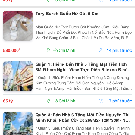
Tory Burch Guốc Nữ Gót 5 Cm
Mẫu Guốc Nữ Tory Burch Gót Khoảng 5Cm, Kiểu Dáng
Thanh Lịch, Dễ Phối Đồ. Khoá In Nổi Sắc Nét, Form Đẹp
Và Khá Sang Chân. &Bull; Chất Liệu Da Bò Mềm, Đi Êm
Chân &Bull; Lót Da Mềm, Tạo Cảm Giác Thoải Mái Khi
Mang Lâu &Bull; Chi Tiết Khoá In Nổi Sắc...
₫
580.000
Hồ Chí Minh
14 phút trước
Quận 1: Hiếm- Bán Nhà 5 Tầng Mặt Tiền Hxh
8M Đ.hàm Nghi- View Trực Diện Bitexco Đ.hải
Triều - 30M Đến Phố Hoa Nguyễn Huệ- Dt
* Quận 1: Siêu Phẩm Khan Hiếm Thông 3 Cung Đường
4,5M*19M- Sẵn Hdt
Kim Cương Trung Tâm Sài Gòn Nguyễn Huệ &Amp;
Hàm Nghi &Amp; Hải Triều - Bán Nhà 5 Tầng Mặt Tiền
Hẻm Xe Hơi Ngủ Trong Nhà Đ.hàm Nghi, P.sài Gòn -
093.867.6685 Giang Giang - Diện Tích: 70M2 - Ngang...
65 tỷ
Hồ Chí Minh
17 phút trước
Quận 3: Bán Nhà 6 Tầng Mặt Tiền Nguyẽn Thị
Minh Khai, P.bàn Cờ- Dt 268M2- 12M*33M- Nhà
Thiết Kế Sân Siêu Rộng Để Xe- Khai Thác Giá
* Quận 3: Siêu Phẩm 6 Tầng Mặt Tiền Nguyễn Thị Minh
Trị Đa
Khai, P.bàn Cờ - Chủ Đang Tự Kinh Doanh Công Ty Gia