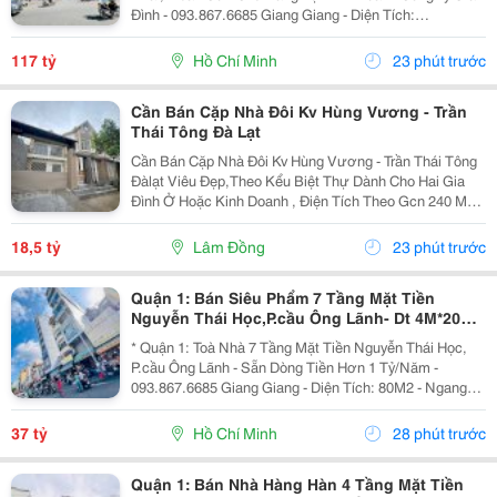
Đình - 093.867.6685 Giang Giang - Diện Tích:
140M2/268M2 - Ngang 4M Nở Hậu 12M * 33M. - Kết
Cấu: 6 Tầng - Sân Thượng - Thang Máy - Sẵn 1 Phòng...
117 tỷ
Hồ Chí Minh
23 phút trước
Cần Bán Cặp Nhà Đôi Kv Hùng Vương - Trần
Thái Tông Đà Lạt
Cần Bán Cặp Nhà Đôi Kv Hùng Vương - Trần Thái Tông
Đàlạt Viêu Đẹp,Theo Kểu Biệt Thự Dành Cho Hai Gia
Đình Ở Hoặc Kinh Doanh , Điện Tích Theo Gcn 240 M2
Xd Hiện Trạng 270 M2 Nhà 8P Ngủ Hai Căn Đều Có Bếp
Pk Riêng Gara Và Sân Đậu 4Xe Ôtô Giá 18T500...
18,5 tỷ
Lâm Đồng
23 phút trước
Quận 1: Bán Siêu Phẩm 7 Tầng Mặt Tiền
Nguyễn Thái Học,P.cầu Ông Lãnh- Dt 4M*20M
Sh Vuông Đẹp- Dòng Tiền Đều Hơn 1 Tỷ/Năm-
* Quận 1: Toà Nhà 7 Tầng Mặt Tiền Nguyễn Thái Học,
Chính
P.cầu Ông Lãnh - Sẵn Dòng Tiền Hơn 1 Tỷ/Năm -
093.867.6685 Giang Giang - Diện Tích: 80M2 - Ngang
4M * 20M. - Kết Cấu: 7 Tầng - Thang Máy - 12 Phòng Mỗi
Tầng 2 Phòng Lớn. - Dòng Tiền Khai Thác Full...
37 tỷ
Hồ Chí Minh
28 phút trước
Quận 1: Bán Nhà Hàng Hàn 4 Tầng Mặt Tiền