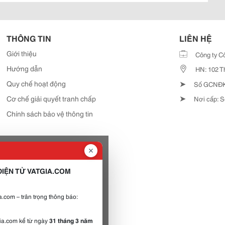
THÔNG TIN
LIÊN HỆ
Giới thiệu
Công ty C
Hướng dẫn
HN: 102 T
➤
Quy chế hoạt động
Số GCNĐKD
➤
Cơ chế giải quyết tranh chấp
Nơi cấp: S
Chính sách bảo vệ thông tin
IỆN TỬ VATGIA.COM
.com – trân trọng thông báo:
gia.com kể từ ngày
31 tháng 3 năm