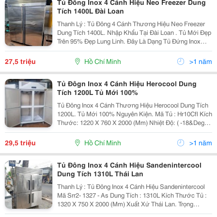
Tủ Đông Inox 4 Cánh Hiệu Neo Freezer Dung
Tích 1400L Đài Loan
Thanh Lý : Tủ Đông 4 Cánh Thương Hiệu Neo Freezer
Dung Tích 1400L. Nhập Khẩu Tại Đài Loan . Tủ Mới Đẹp
Trên 95% Đẹp Lung Linh. Đây Là Dạng Tủ Đứng Inox
Dùng Để Ủ, Trữ Đông Các Loại Thực Phẩm Như Thit Ca,
Các Thực Phẩm Đông Lạnh. Dành Cho Nhà...
27,5 triệu
Hồ Chí Minh
>1 năm
Tủ Đôgn Inox 4 Cánh Hiệu Herocool Dung
Tích 1200L Tủ Mới 100%
Tủ Đông Inox 4 Cánh Thương Hiệu Herocool Dung Tích
1200L. Tủ Mới 100% Nguyên Kiện. Mã Tủ : Hr10Cfl Kích
Thước: 1220 X 760 X 2000 (Mm) Nhiệt Độ: ( -18&Deg;C
~ -22&Deg;C) Khối Lượng: 170Kg Năm Sản Xuất: 2024
Dòng Điện 220V. &Bull;Block...
29,5 triệu
Hồ Chí Minh
>1 năm
Tủ Đông Inox 4 Cánh Hiệu Sandenintercool
Dung Tích 1310L Thái Lan
Thanh Lý : Tủ Đông Inox 4 Cánh Hiệu Sandenintercool
Mã Srr2- 1327 - As Dung Tích : 1310L Kích Thước Tủ :
1320 X 750 X 2000 (Mm) Xuất Xứ Thái Lan. Trọng
Lượng: 149Kg Điện Áp 220V Tủ Được Thiết Kế Kiểu