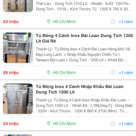
Thái Lan. - Dung Tích 1310 Lít. - Model : Snf2- 1327As -
Dung Tích : 1310L - Kích Thước Tủ : 1320 X 750 X 2000
(Mm) - Trọng Lượng: 149Kg - Máy Nén Khí (Hp) 3/4 -
Nhiệt Độ: (...
23 triệu
Hồ Chí Minh
>1 năm
Tủ Đông 4 Cánh Inox Đài Loan Dung Tích 1200
Lít Giá Rẻ
Thanh Lý : Tủ Đông Inox 4 Cánh Đài Loan Hàng Mới Về
Đẹp Long Lanh. + Nhập Khẩu Nguyên Chiếc Từ (
Taiwan) Đài Loan + Dung Tích : 1200 Lít + Nhiệt Độ :
(-18&Deg;C) + Kích Thước : 1212 X 800 X 2040 + Công
Xuất : 750W + Dòng Điện : 220V +...
26 triệu
Hồ Chí Minh
>1 năm
Tủ Đông Inox 4 Cánh Nhập Khẩu Đài Loan
Dung Tích 1200 Lít
Thanh Lý: Tủ Đông 4 Cánh Inox Nhập Khẩu Đài Loan. -
Dung Tích 1200 Lít. - Nhiệt Độ : (-18&Deg;C) - Dòng Điện
: 220V - Kích Thước : 1200 X 800 X 2100 (Mm) - Tủ
Được Thiết Kế Gọn Gàng, 1 Ngăn Đông Rộng 4 Cánh
Mở Tiện Cho Việc Lưu Trữ 1 Lượng...
24 triệu
Hồ Chí Minh
>1 năm