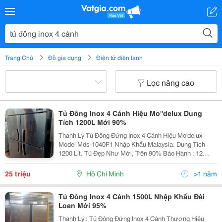
Trang Chủ
Đồ gia dụng
Điện tử điện lạnh
Lọc nâng cao
Tủ Đông Inox 4 Cánh Hiệu Mo''delux Dung
Tích 1200L Mới 90%
Thanh Lý Tủ Đông Đứng Inox 4 Cánh Hiệu Mo'delux
Model Mds-1040F1 Nhập Khẩu Malaysia. Dung Tích
1200 Lít. Tủ Đẹp Như Mới, Trên 90% Bảo Hành : 12
Tháng , Vận Chuyển Miễn Phí Khu Vực Tphcm. Thân Tủ
Được Thiết Kế Hoàn Bằng Inox 304 Chống Rỉ...
25 triệu
Hồ Chí Minh
>1 năm
Tủ Đông Inox 4 Cánh 1500L Nhập Khẩu Đài
Loan Mới 95%
Thanh Lý : Tủ Đông Đứng Inox 4 Cánh Thương Hiệu