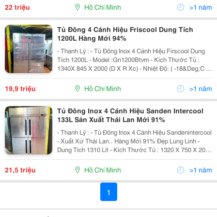
R404A - Chế Độ Bảo...
22 triệu
Hồ Chí Minh
>1 năm
Tủ Đông 4 Cánh Hiệu Friscool Dung Tích
1200L Hàng Mới 94%
- Thanh Lý : - Tủ Đông Inox 4 Cánh Hiệu Firscool Dung
Tích 1200L - Model :Gn1200Btvm - Kích Thước Tủ :
1340X 845 X 2000 (D X R Xc) - Nhiệt Độ: ( -18&Deg;C ~
-22&Deg;C) - Điện Áp : 220V - Gas R404A - Số Kệ : 06
Cái - Chế Độ Bảo Hành :...
19,9 triệu
Hồ Chí Minh
>1 năm
Tủ Đông Inox 4 Cánh Hiệu Sanden Intercool
133L Sản Xuất Thái Lan Mới 91%
- Thanh Lý : - Tủ Đông Inox 4 Cánh Hiệu Sandenintercool
- Xuất Xứ Thái Lan.. Hàng Mới 91% Đẹp Lung Linh -
Dung Tích 1310 Lít - Kích Thước Tủ : 1320 X 750 X 2000
(Dxrxc) - Trọng Lượng: 149Kg - Máy Nén Khí (Hp) 3/4 -
Nhiệt Độ: ( -18&Deg;C)...
21,5 triệu
Hồ Chí Minh
>1 năm
1