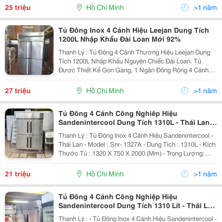
Dáng Công Nghiệp, Dung Tích Lưu...
25 triệu
Hồ Chí Minh
>1 năm
Tủ Đông Inox 4 Cánh Hiệu Leejan Dung Tích
1200L Nhập Khẩu Đài Loan Mới 92%
Thanh Lý : Tủ Đông 4 Cánh Thương Hiệu Leejan Dung
Tích 1200L Nhập Khẩu Nguyên Chiếc Đài Loan. Tủ
Được Thiết Kế Gọn Gàng, 1 Ngăn Đông Rộng 4 Cánh
Mở Tiện Cho Việc Lưu Trữ 1 Lượng Lớn Thực Phẩm
Đông Lạnh Nội Ngoại Thất Được Làm Từ Inox Cao Cấp
27 triệu
Hồ Chí Minh
>1 năm
Sáng...
Tủ Đông 4 Cánh Công Nghiêp Hiệu
Sandenintercool Dung Tích 1310L - Thái Lan
Mới 91%
Thanh Lý : Tủ Đông Inox 4 Cánh Hiệu Sandenintercool -
Thái Lan - Model : Snr- 1327A - Dung Tích : 1310L - Kích
Thước Tủ : 1320 X 750 X 2000 (Mm) - Trọng Lượng:
149Kg - Điện Áp : 220V - Gas R404A An Toàn Và Thân
Thiện Với Môi Trường. -...
21 triệu
Hồ Chí Minh
>1 năm
Tủ Đông 4 Cánh Công Nghiệp Hiệu
Sandenintercool Dung Tích 1310 Lít - Thái Lan
Đẹp Lung Linh
Thanh Lý : - Tủ Đông Inox 4 Cánh Hiệu Sandenintercool -