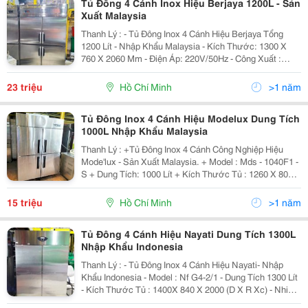
Tủ Đông 4 Cánh Inox Hiệu Berjaya 1200L - Sản
Xuất Malaysia
Thanh Lý : - Tủ Đông Inox 4 Cánh Hiệu Berjaya Tổng
1200 Lít - Nhập Khẩu Malaysia - Kích Thước: 1300 X
760 X 2060 Mm - Điện Áp: 220V/50Hz - Công Xuất :
876W - Nhiệt Độ: (-18&Deg;C) - Trọng Lượng: 168Kg -
Chế Độ Bảo Hành : 12 Tháng. -...
23 triệu
Hồ Chí Minh
>1 năm
Tủ Đông Inox 4 Cánh Hiệu Modelux Dung Tích
1000L Nhập Khẩu Malaysia
Thanh Lý : +Tủ Đông Inox 4 Cánh Công Nghiệp Hiệu
Mode'lux - Sản Xuất Malaysia. + Model : Mds - 1040F1 -
S + Dung Tích: 1000 Lít + Kích Thước Tủ : 1260 X 800 X
1830 (Mm) + Trọng Lượng: 180Kg + Nhiệt Độ Ngăn
Đông : (-18&Deg;C) + Chế Độ...
15 triệu
Hồ Chí Minh
>1 năm
Tủ Đông 4 Cánh Hiệu Nayati Dung Tích 1300L
Nhập Khẩu Indonesia
Thanh Lý : - Tủ Đông Inox 4 Cánh Hiệu Nayati- Nhập
Khẩu Indonesia - Model : Nf G4-2/1 - Dung Tích 1300 Lít
- Kích Thước Tủ : 1400X 840 X 2000 (D X R Xc) - Nhiệt
Độ: ( -18&Deg;C ~ -20&Deg;C) - Điện Áp : 220V - Gas