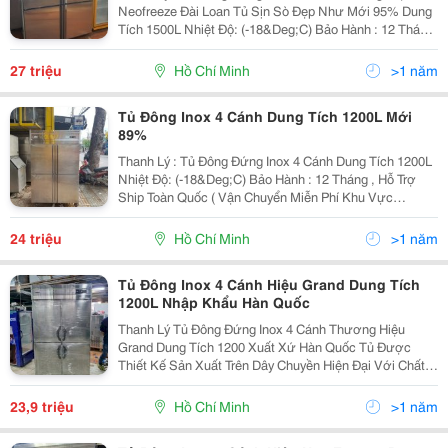
Neofreeze Đài Loan Tủ Sịn Sò Đẹp Như Mới 95% Dung
Tích 1500L Nhiệt Độ: (-18&Deg;C) Bảo Hành : 12 Tháng
, Vận Chuyển Miễn Phí Khu Vực Tphcm. Thân Tủ Được
Thiết Kế Hoàn Bằng Inox 304 Chống Rỉ...
27 triệu
Hồ Chí Minh
>1 năm
Tủ Đông Inox 4 Cánh Dung Tích 1200L Mới
89%
Thanh Lý : Tủ Đông Đứng Inox 4 Cánh Dung Tích 1200L
Nhiệt Độ: (-18&Deg;C) Bảo Hành : 12 Tháng , Hỗ Trợ
Ship Toàn Quốc ( Vận Chuyển Miễn Phí Khu Vực
Tphcm) Thân Tủ Được Thiết Kế Hoàn Bằng Inox 304
Chống Rỉ Sét Độ Bền Cao Giữ Nhiệt Tốt. Tủ Có 4...
24 triệu
Hồ Chí Minh
>1 năm
Tủ Đông Inox 4 Cánh Hiệu Grand Dung Tích
1200L Nhập Khẩu Hàn Quốc
Thanh Lý Tủ Đông Đứng Inox 4 Cánh Thương Hiệu
Grand Dung Tích 1200 Xuất Xứ Hàn Quốc Tủ Được
Thiết Kế Sản Xuất Trên Dây Chuyền Hiện Đại Với Chất
Liệu Cao Cấp, Siêu Bền Bỉ. Nhiệt Độ: ( - 18&Deg;C )
Trọng Lượng : 180Kg Kích Thước Tủ : 1300...
23,9 triệu
Hồ Chí Minh
>1 năm