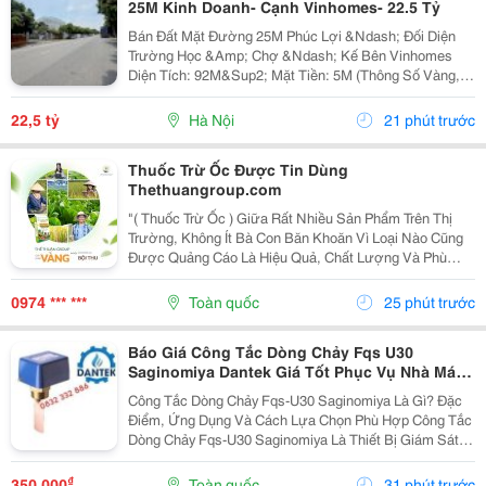
25M Kinh Doanh- Cạnh Vinhomes- 22.5 Tỷ
Bán Đất Mặt Đường 25M Phúc Lợi &Ndash; Đối Diện
Trường Học &Amp; Chợ &Ndash; Kế Bên Vinhomes
Diện Tích: 92M&Sup2; Mặt Tiền: 5M (Thông Số Vàng,
Vuông Vắn). Vị Trí: Mặt Đường 25M, Vỉa Hè Rộng. Tọa
Lạc Tại Trung Tâm Phúc Lợi, Ngay Sát Khu Đô Thị...
22,5 tỷ
Hà Nội
21 phút trước
Thuốc Trừ Ốc Được Tin Dùng
Thethuangroup.com
"( Thuốc Trừ Ốc ) Giữa Rất Nhiều Sản Phẩm Trên Thị
Trường, Không Ít Bà Con Băn Khoăn Vì Loại Nào Cũng
Được Quảng Cáo Là Hiệu Quả, Chất Lượng Và Phù
Hợp Cho Cây Trồng. Tuy Nhiên, Một Sản Phẩm Chỉ Thực
Sự Khẳng Định Được Giá Trị Khi Được Nhiều Người...
0974 *** ***
Toàn quốc
25 phút trước
Báo Giá Công Tắc Dòng Chảy Fqs U30
Saginomiya Dantek Giá Tốt Phục Vụ Nhà Máy
Tại Bến Tre
Công Tắc Dòng Chảy Fqs-U30 Saginomiya Là Gì? Đặc
Điểm, Ứng Dụng Và Cách Lựa Chọn Phù Hợp Công Tắc
Dòng Chảy Fqs-U30 Saginomiya Là Thiết Bị Giám Sát
Lưu Lượng Được Sử Dụng Phổ Biến Trong Các Hệ
Thống Nước Lạnh, Hvac, Chiller, Hệ Thống Bơm,
₫
350.000
Toàn quốc
31 phút trước