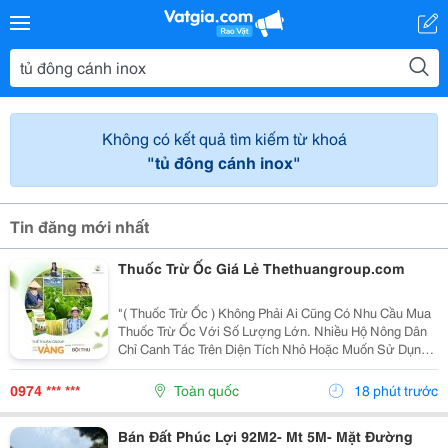
Không có kết quả tìm kiếm từ khoá
"tủ đông cánh inox"
Tin đăng mới nhất
Thuốc Trừ Ốc Giá Lẻ Thethuangroup.com
"( Thuốc Trừ Ốc ) Không Phải Ai Cũng Có Nhu Cầu Mua
Thuốc Trừ Ốc Với Số Lượng Lớn. Nhiều Hộ Nông Dân
Chỉ Canh Tác Trên Diện Tích Nhỏ Hoặc Muốn Sử Dụng
Thử Trước Khi Quyết Định Nhập Nhiều Hơn. Vì Vậy,
Việc Tìm Kiếm Thuốc Trừ Ốc Giá Lẻ Là Nhu Cầu Rất...
0974 *** ***
Toàn quốc
18 phút trước
Bán Đất Phúc Lợi 92M2- Mt 5M- Mặt Đường