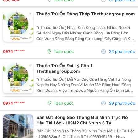
Đường Ống...
Thuốc Trừ Ốc Đồng Tháp Thethuangroup.com
"( Thuốc Trừ Ốc ) Nhắc Đến Đồng Tháp, Nhiều Người
Sẽ Nghĩ Ngay Đến Những Cánh Đồng Lúa Rộng Lớn
Của Vùng Đồng Bằng Sông Cửu Long. Đây Cũng Là Khu
Vực Có Điều Kiện Thuận Lợi Để Cây Lúa Phát Triển,
Nhưng Đồng Thời Ốc Bươu Vàng Cũng Dễ Sinh Sôi,
0974 *** ***
Toàn quốc
32 phút trước
Đặc...
Thuốc Trừ Ốc Đại Lý Cấp 1
Thethuangroup.com
"( Thuốc Trừ Ốc ) Đối Với Các Cửa Hàng Vật Tư Nông
Nghiệp Hay Những Đơn Vị Muốn Mở Rộng Hoạt Động
Kinh Doanh, Việc Tìm Được Nguồn Hàng Ổn Định Luôn
Là Yếu Tố Quan Trọng Hàng Đầu. Không Chỉ Ảnh Hưởng
Đến Giá Nhập, Nguồn Cung Mà Còn Quyết Định Khả
0974 *** ***
Toàn quốc
39 phút trước
Năng...
Bán Đất Bông Sao Thông Bùi Minh Trực Nở
Hậu Tài Lộc - 109M2 Chỉ Nhỉnh 6 Tỷ
Bán Đất Bông Sao Thông Bùi Minh Trực Nở Hậu Tài Lộc
- 109M&Sup2; Chỉ Nhỉnh 6 Tỷ .0939345129 + Ngay