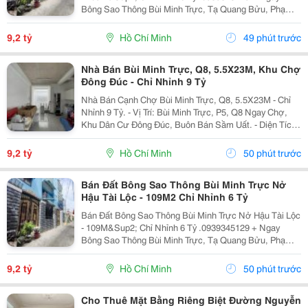
Bông Sao Thông Bùi Minh Trực, Tạ Quang Bửu, Phạm
Thế Hiển, Liên Tỉnh 5... + Tiện Ích: Gần Chợ Nhị Thiên
Đường, Trường Học Các Cấp, Bến Xe Q8......
9,2 tỷ
Hồ Chí Minh
49 phút trước
Nhà Bán Bùi Minh Trực, Q8, 5.5X23M, Khu Chợ
Đông Đúc - Chỉ Nhỉnh 9 Tỷ
Nhà Bán Cạnh Chợ Bùi Minh Trực, Q8, 5.5X23M - Chỉ
Nhỉnh 9 Tỷ. - Vị Trí: Bùi Minh Trực, P5, Q8 Ngay Chợ,
Khu Dân Cư Đông Đúc, Buôn Bán Sầm Uất. - Diện Tích:
5.5 X 23M Siêu Rộng, Thoáng Mát. Kết Cấu: 1 Trệt 1
Lầu, 5 Phòng Ngủ, Sân Siêu Rộng,...
9,2 tỷ
Hồ Chí Minh
50 phút trước
Bán Đất Bông Sao Thông Bùi Minh Trực Nở
Hậu Tài Lộc - 109M2 Chỉ Nhỉnh 6 Tỷ
Bán Đất Bông Sao Thông Bùi Minh Trực Nở Hậu Tài Lộc
- 109M&Sup2; Chỉ Nhỉnh 6 Tỷ .0939345129 + Ngay
Bông Sao Thông Bùi Minh Trực, Tạ Quang Bửu, Phạm
Thế Hiển, Liên Tỉnh 5... + Tiện Ích: Gần Chợ Nhị Thiên
Đường, Trường Học Các Cấp, Bến Xe Q8......
9,2 tỷ
Hồ Chí Minh
50 phút trước
Cho Thuê Mặt Bằng Riêng Biệt Đường Nguyễn