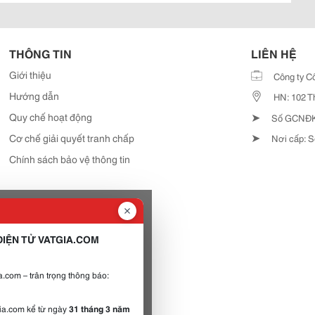
THÔNG TIN
LIÊN HỆ
Giới thiệu
Công ty C
Hướng dẫn
HN: 102 T
➤
Quy chế hoạt động
Số GCNĐKD
➤
Cơ chế giải quyết tranh chấp
Nơi cấp: S
Chính sách bảo vệ thông tin
IỆN TỬ VATGIA.COM
.com – trân trọng thông báo:
gia.com kể từ ngày
31 tháng 3 năm