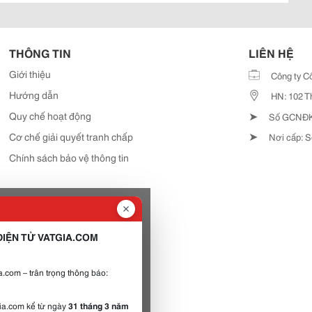
THÔNG TIN
LIÊN HỆ
Giới thiệu
Công ty C
Hướng dẫn
HN: 102 T
➤
Quy chế hoạt động
Số GCNĐKD
➤
Cơ chế giải quyết tranh chấp
Nơi cấp: S
Chính sách bảo vệ thông tin
IỆN TỬ VATGIA.COM
.com – trân trọng thông báo:
gia.com kể từ ngày
31 tháng 3 năm