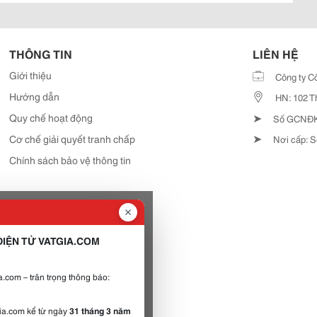
THÔNG TIN
LIÊN HỆ
Giới thiệu
Công ty C
Hướng dẫn
HN: 102 T
➤
Quy chế hoạt động
Số GCNĐKD
➤
Cơ chế giải quyết tranh chấp
Nơi cấp: S
Chính sách bảo vệ thông tin
IỆN TỬ VATGIA.COM
.com – trân trọng thông báo:
gia.com kể từ ngày
31 tháng 3 năm