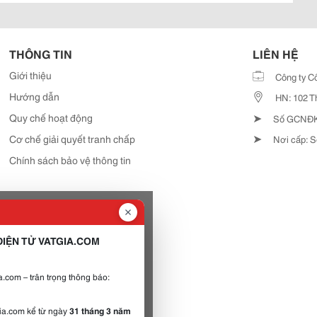
THÔNG TIN
LIÊN HỆ
Giới thiệu
Công ty C
Hướng dẫn
HN: 102 T
➤
Quy chế hoạt động
Số GCNĐKD
➤
Cơ chế giải quyết tranh chấp
Nơi cấp: S
Chính sách bảo vệ thông tin
IỆN TỬ VATGIA.COM
.com – trân trọng thông báo:
gia.com kể từ ngày
31 tháng 3 năm