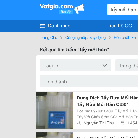
Danh mục
Liên hệ QC
Trang Chủ
Công nghiệp, xây dựng
Hóa chất, khí
Kết quả tìm kiếm
"tẩy mối hàn"
Dung Dịch Tẩy Rửa Mối Hàn
Tẩy Rửa Mối Hàn Ct501
Hotline: 0978810488 .Tẩy Mối Hàn Inox Như T
Tẩy Vết Cháy Sém Của Mối Hàn T
Các Phương Pháp Khác Như Mài, Đ
Nguyễn Thị Thu
1454
Bề Mặt Inox. Sử Dụng Rất Đơn Giả