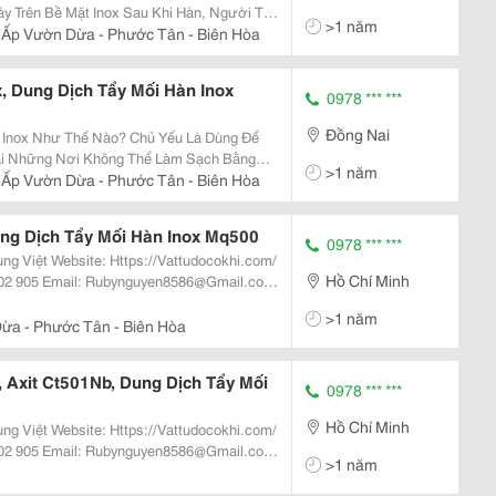
>1 năm
óng. Vậy Khi Nào Bạn Cần Áp Dụng Đến
 Ấp Vườn Dừa - Phước Tân - Biên Hòa
Cách Tẩy Mối Hàn Inox Bằng Hóa Chất. A Xít...
, Dung Dịch Tẩy Mối Hàn Inox
0978 *** ***
Đồng Nai
ại Những Nơi Không Thể Làm Sạch Bằng
>1 năm
ánh Bóng&Hellip; Tẩy Các Lớp Gỉ Sét Trên
 Ấp Vườn Dừa - Phước Tân - Biên Hòa
,...
ung Dịch Tẩy Mối Hàn Inox Mq500
0978 *** ***
ttudocokhi.com/
Hồ Chí Minh
ng Liên Hệ Với Chúng Tôi Theo Thông Tin
>1 năm
ừa - Phước Tân - Biên Hòa
 Axit Ct501Nb, Dung Dịch Tẩy Mối
0978 *** ***
Hồ Chí Minh
ttudocokhi.com/
>1 năm