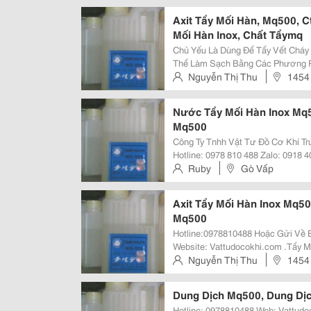
Axit Tẩy Mối Hàn, Mq500, 
Mối Hàn Inox, Chất Tẩymq
Chủ Yếu Là Dùng Để Tẩy Vết Chá
Thể Làm Sạch Bằng Các Phương P
Các Lớp Gỉ Sét Trên Bề Mặt Inox.
Nguyễn Thị Thu
1454
301,Sus 321,Sus 316,Sus 302,Sus
Nước Tẩy Mối Hàn Inox Mq5
Mq500
Công Ty Tnhh Vật Tư Đồ Cơ Khí Trung Việt Website: Https://Va
Hotline: 0978 810 488 Zalo: 0918 402 905 Email: Rubynguyen8586@Gmail.com
.Tẩy Mối Hàn Inox Như Thế Nào? Chủ Yếu Là Dùng Để Tẩy Vết Cháy Sém Của
Ruby
Gò Vấp
Mối Hàn Tại Những...
Axit Tẩy Mối Hàn Inox Mq5
Mq500
Hotline:0978810488 Hoặc Gửi Về
Website: Vattudocokhi.com .Tẩy Mối Hàn Inox Như Thế Nào? Chủ Yếu Là
Dùng Để Tẩy Vết Cháy Sém Của M
Nguyễn Thị Thu
1454
Bằng Các Phương Pháp Khác Như 
Dung Dịch Mq500, Dung Dị
Hotline: 0978810488 Web: Vattudocokhi.com .Tẩy Mối Hàn Inox Như Thế Nào?