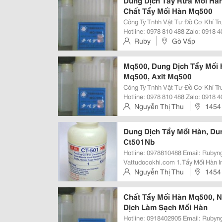
Dung Dịch Tẩy Rửa Mối Hàn
Chất Tẩy Mối Hàn Mq500
Công Ty Tnhh Vật Tư Đồ Cơ Khí Trung Việt Website: Https://Va
Hotline: 0978 810 488 Zalo: 0918 402 905 Email: Rubynguyen8586@Gmail.com
Dung Dịch Tẩy Rửa Mối Hàn Inox 
Ruby
Gò Vấp
Mq500, Dung Dịch Tẩy Mối 
Mq500, Axit Mq500
Công Ty Tnhh Vật Tư Đồ Cơ Khí Trung Việt Website: Https://Va
Hotline: 0978 810 488 Zalo: 0918 402 905 Email: Rubynguyen8586@Gmail.com
Với Các Vết Cháy Trên Bề Mặt In
Nguyễn Thị Thu
1454
Phương Pháp Đánh Bóng....
Dung Dịch Tẩy Mối Hàn, Du
Ct501Nb
Hotline: 0978810488 Email: Rubynguyen8586@Gmail.com Web:
Vattudocokhi.com 1.Tẩy Mối Hàn Inox Như Thế Nào? Chủ Yếu Là Dùng Để Tẩy
Vết Cháy Sém Của Mối Hàn Tại N
Nguyễn Thị Thu
1454
Phương Pháp Khác Như Mài, Đánh 
Chất Tẩy Mối Hàn Mq500, 
Dịch Làm Sạch Mối Hàn
Hotline: 0918402905 Email: Rubynguyen8586@Gmail.com Web: