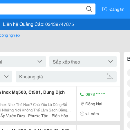
Đăng tin
Liên hệ Quảng Cáo: 02439747875
 công nghiệp
B
Khoảng giá
 Inox Mq500, Ct501, Dung Dịch
0978 *** ***
Đồng Nai
hế Nào? Chủ Yếu Là Dùng Để
ại Những Nơi Không Thể Làm Sạch Bằng
>1 năm
ánh Bóng&Hellip; Tẩy Các Lớp Gỉ Sét Trên
 Ấp Vườn Dừa - Phước Tân - Biên Hòa
n, Dùng...