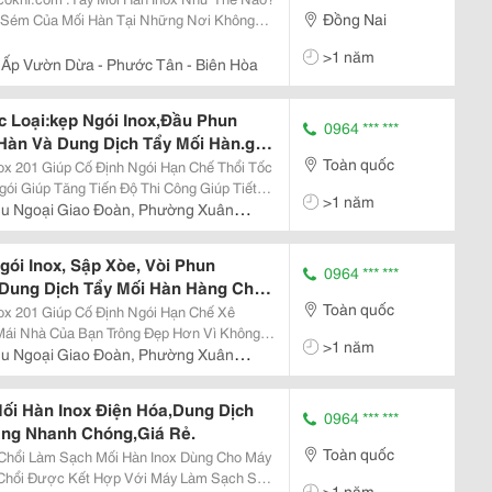
Đồng Nai
y Sém Của Mối Hàn Tại Những Nơi Không
háp Khác Như Mài, Đánh Bóng&Hellip; Tẩy
>1 năm
.
 Ấp Vườn Dừa - Phước Tân - Biên Hòa
 Loại:kẹp Ngói Inox,Đầu Phun
0964 *** ***
 Hàn Và Dung Dịch Tẩy Mối Hàn.giá
Toàn quốc
nox 201 Giúp Cố Định Ngói Hạn Chế Thổi Tốc
ói Giúp Tăng Tiến Độ Thi Công Giúp Tiết
>1 năm
 Thiế Kế Nhỏ Gọn,Lắp Đặt Dễ Dàng.kẹp Ke
u Ngoại Giao Đoàn, Phường Xuân
ói Inox, Sập Xòe, Vòi Phun
0964 *** ***
,Dung Dịch Tẩy Mối Hàn Hàng Chất
Toàn quốc
Nhanh Chóng.
nox 201 Giúp Cố Định Ngói Hạn Chế Xê
Mái Nhà Của Bạn Trông Đẹp Hơn Vì Không
>1 năm
n Ngói Nữa.kẹp Ngói Cắt Giúp Tăng Tiến
u Ngoại Giao Đoàn, Phường Xuân
n Công....
Mối Hàn Inox Điện Hóa,Dung Dịch
0964 *** ***
àng Nhanh Chóng,Giá Rẻ.
Toàn quốc
- Chổi Làm Sạch Mối Hàn Inox Dùng Cho Máy
 Chổi Được Kết Hợp Với Máy Làm Sạch Sẽ
>1 năm