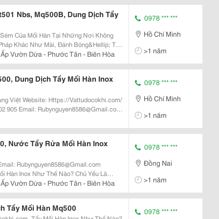
Ct501 Nbs, Mq500B, Dung Dịch Tẩy
0978 *** ***
Hồ Chí Minh
y Sém Của Mối Hàn Tại Những Nơi Không
háp Khác Như Mài, Đánh Bóng&Hellip; Tẩy
>1 năm
 Dùng Cho Các Loại Inox Sus 304,Sus
 Ấp Vườn Dừa - Phước Tân - Biên Hòa
 310S,Sus...
00, Dung Dịch Tẩy Mối Hàn Inox
0978 *** ***
Hồ Chí Minh
ttudocokhi.com/
>1 năm
00, Nước Tẩy Rửa Mối Hàn Inox
0978 *** ***
Đồng Nai
 Email: Rubynguyen8586@Gmail.com
>1 năm
ối Hàn Tại Những Nơi Không Thể Làm Sạch
 Ấp Vườn Dừa - Phước Tân - Biên Hòa
Mài, Đánh...
ch Tẩy Mối Hàn Mq500
0978 *** ***