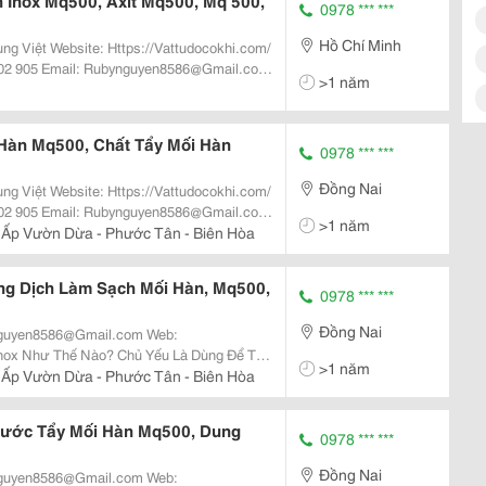
 Inox Mq500, Axit Mq500, Mq 500,
0978 *** ***
Hồ Chí Minh
ttudocokhi.com/
>1 năm
Mq500, Hàng Có Sẵn.
Hàn Mq500, Chất Tẩy Mối Hàn
0978 *** ***
Đồng Nai
ttudocokhi.com/
>1 năm
ox Sau Khi Hàn, Người Ta Thường Dùng
 Ấp Vườn Dừa - Phước Tân - Biên Hòa
ng Dịch Làm Sạch Mối Hàn, Mq500,
0978 *** ***
Đồng Nai
>1 năm
hững Nơi Không Thể Làm Sạch Bằng Các
 Ấp Vườn Dừa - Phước Tân - Biên Hòa
Bóng&Hellip;...
Nước Tẩy Mối Hàn Mq500, Dung
0978 *** ***
Đồng Nai