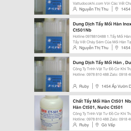
Vattudocokhi.com Với Các Vết Cháy Trên Bề Mặt Inox Sau Khi Hàn, Người Ta
Thường Dùng Phương Pháp Đánh B
Nguyễn Thị Thu
1454
Dung Dịch Tẩy Mối Hàn Inox
Ct501Nb
Hotline 0978810488 1.Tẩy Mối Hàn Inox Như Thế Nào? Chủ Yếu Là Dùng Để
Tẩy Vết Cháy Sém Của Mối Hàn T
Các Phương Pháp Khác Như Mài, Đ
Nguyễn Thị Thu
1454
Bề Mặt Inox. Sử Dụng Rất Đơn Giản
Dung Dịch Tẩy Mối Hàn , D
Công Ty Tnhh Vật Tư Đồ Cơ Khí Trung Việt Website: Https://Va
Hotline: 0978 810 488 Zalo: 0918 402 905 Email: Rubynguyen8586@Gmail.com
Mọi Nhu Cầu Của Quý Khách Vui Lò
Ở Trên ! Rất Hân...
Ruby
1454 Ấp Vườn D
Chất Tẩy Mối Hàn Ct501 Nb,
Hàn Ct501, Nước Ct501
Công Ty Tnhh Vật Tư Đồ Cơ Khí Trung Việt Website: Https://Va
Hotline: 0978 810 488 Zalo: 0918 402 905 Email: Rubynguyen8586@Gmail.com
Dung Dịch Tẩy Mối Hàn Ct501Nb. Với Các Vết Cháy Trên Bề Mặt Inox Sau Khi
Ruby
Gò Vấp
Hàn, Người...