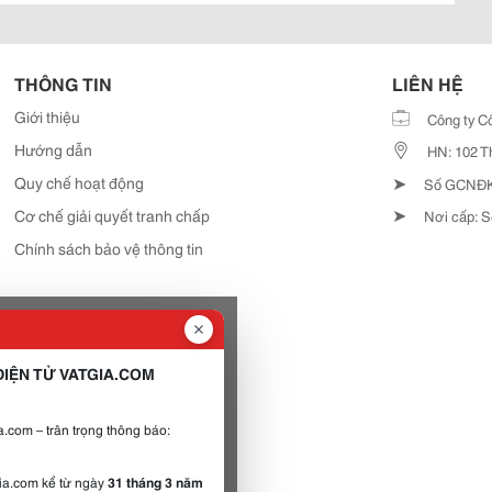
THÔNG TIN
LIÊN HỆ
Giới thiệu
Công ty C
Hướng dẫn
HN: 102 T
➤
Quy chế hoạt động
Số GCNĐKD
➤
Cơ chế giải quyết tranh chấp
Nơi cấp: S
Chính sách bảo vệ thông tin
IỆN TỬ VATGIA.COM
.com – trân trọng thông báo:
gia.com kể từ ngày
31 tháng 3 năm