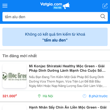
Không có kết quả tìm kiếm từ khoá
"tấm alu đen"
Tin đăng mới nhất
Mì Konjac Shirataki Healthy Mộc Green - Giải
Pháp Dinh Dưỡng Lành Mạnh Cho Cuộc Sống
Hiện Đại
Nếu Bạn Đang Tìm Kiếm Một Giải Pháp Bổ Sung Dinh
Dưỡng Vừa Thơm Ngon, Vừa Tiện Lợi Để Bắt Đầu
Ngày Mới Hoặc Nạp Năng Lượng Sau Giờ Làm Việc,
Thì Mì Konjac Shirataki Healthy Mộc Green Chính Là
Lựa Chọn Hoàn Hảo. Vì Sao Nên Lựa Chọn Mì Konjac...
₫
321.000
Hà Nội
8 phút trước
Hạnh Nhân Sấy Chín Ăn Liền Mộc Green - Giải