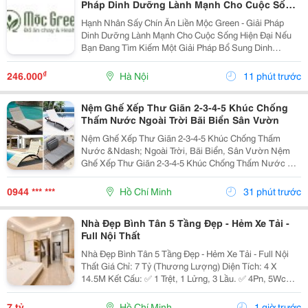
Pháp Dinh Dưỡng Lành Mạnh Cho Cuộc Sống
Hiện Đại
Hạnh Nhân Sấy Chín Ăn Liền Mộc Green - Giải Pháp
Dinh Dưỡng Lành Mạnh Cho Cuộc Sống Hiện Đại Nếu
Bạn Đang Tìm Kiếm Một Giải Pháp Bổ Sung Dinh
Dưỡng Vừa Thơm Ngon, Vừa Tiện Lợi Để Bắt Đầu
Ngày Mới Hoặc Nạp Năng Lượng Sau Giờ Làm Việc,
₫
246.000
Hà Nội
11 phút trước
Thì Hạnh Nhân...
Nệm Ghế Xếp Thư Giãn 2-3-4-5 Khúc Chống
Thấm Nước Ngoài Trời Bãi Biển Sân Vườn
Nệm Ghế Xếp Thư Giãn 2-3-4-5 Khúc Chống Thấm
Nước &Ndash; Ngoài Trời, Bãi Biển, Sân Vườn Nệm
Ghế Xếp Thư Giãn 2-3-4-5 Khúc Chống Thấm Nước Có
Nhiều Mẫu, Kích Thước, Màu Sắc Và Chất Liệu Phù
Hợp Nhu Cầu Lựa Chọn. Sản Phẩm Hoàn Thiện Tỉ Mỉ,
0944 *** ***
Hồ Chí Minh
31 phút trước
Bền Đẹp,...
Nhà Đẹp Bình Tân 5 Tầng Đẹp - Hẻm Xe Tải -
Full Nội Thất
Nhà Đẹp Bình Tân 5 Tầng Đẹp - Hẻm Xe Tải - Full Nội
Thất Giá Chỉ: 7 Tỷ (Thương Lượng) Diện Tích: 4 X
14.5M Kết Cấu: ✅ 1 Trệt, 1 Lửng, 3 Lầu. ✅ 4Pn, 5Wc
(Có Thể Bố Trí 6Pn). ✅ Phòng Thờ, Phòng Giặt, Sân
Thượng. Hẻm Xe Tải, Gần Mặt Tiền, Thuận...
7 tỷ
Hồ Chí Minh
1 giờ trước