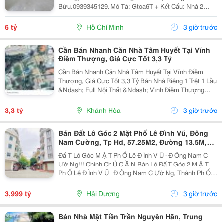
Bửu.0939345129. Mô Tả: Gtoa6T + Kết Cấu: Nhà 2
Tầng Btct Kiên Cố, 2 Phòng. + Vị Trí: Ngay Dương Bá
Trạc Thông Tạ Quang Bửu, Âu Dương Lân, Nguyễn Thị
6 tỷ
Hồ Chí Minh
3 giờ trước
Tần, Dạ...
Cần Bán Nhanh Căn Nhà Tâm Huyết Tại Vĩnh
Điềm Thượng, Giá Cực Tốt 3,3 Tỷ
Cần Bán Nhanh Căn Nhà Tâm Huyết Tại Vĩnh Điềm
Thượng, Giá Cực Tốt 3,3 Tỷ Bán Nhà Riêng 1 Trệt 1 Lầu
&Ndash; Full Nội Thất &Ndash; Vĩnh Điềm Thượng
&Ndash; Gần 23/10 Vị Trí: Thôn Vĩnh Điềm Thượng,
Cách Đường 23/10 Chỉ 50M Hẻm Thông Thoáng, Kết...
3,3 tỷ
Khánh Hòa
3 giờ trước
Bán Đất Lô Góc 2 Mặt Phố Lê Đình Vũ, Đông
Nam Cường, Tp Hd, 57.25M2, Đường 13.5M,
3.X Tỷ
Đấ T Lô Góc M Ặ T Ph Ố Lê Đ Ình V Ũ - Đ Ông Nam C
Ườ Ng!!! Chính Ch Ủ C Ầ N Bán Lô Đấ T Góc 2 M Ặ T
Ph Ố Lê Đ Ình V Ũ , Đ Ông Nam C Ườ Ng, Thành Ph Ố H
Ả I D Ươ Ng - Di Ệ N Tích 57.25M2, H Ướ Ng Tây, Tây B
Ắ C - M Ặ T Ti Ề N C Ự C R Ộ Ng -...
3,999 tỷ
Hải Dương
3 giờ trước
Bán Nhà Mặt Tiền Trần Nguyên Hãn, Trung