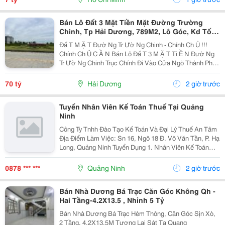
Bán Lô Đất 3 Mặt Tiền Mặt Đường Trường
Chinh, Tp Hải Dương, 789M2, Lô Góc, Kd Tốt,
Vị Trí Đẹp
Đấ T M Ặ T Đườ Ng Tr Ườ Ng Chinh - Chính Ch Ủ !!!
Chính Ch Ủ C Ầ N Bán Lô Đấ T 3 M Ặ T Ti Ề N Đườ Ng
Tr Ườ Ng Chinh Trục Chính Đi Vào Cửa Ngõ Thành Ph Ố
H Ả I D Ươ Ng - Di Ệ N Tích 789M2, Lô Góc 3 M Ặ T Ti Ề
N - H Ướ Ng Tây, Nam, B Ắ C - V Ị...
70 tỷ
Hải Dương
2 giờ trước
Tuyển Nhân Viên Kế Toán Thuế Tại Quảng
Ninh
Công Ty Tnhh Đào Tạo Kế Toán Và Đại Lý Thuế An Tâm
Địa Điểm Làm Việc: Sn 16, Ngõ 18 Đ. Võ Văn Tần, P. Hạ
Long, Quảng Ninh Tuyển Dụng 1. Nhân Viên Kế Toán
Thuế : 05 Mô Tả Công Việc: &Bull; Thực Hiện Các Công
Việc Liên Quan Đến Kế Toán Thuế...
0878 *** ***
Quảng Ninh
2 giờ trước
Bán Nhà Dương Bá Trạc Căn Góc Không Qh -
Hai Tầng-4.2X13.5 , Nhỉnh 5 Tỷ
Bán Nhà Dương Bá Trạc Hẻm Thông, Căn Góc Sịn Xò,
2 Tầng, 4.2X13.5M Tương Lai Sát Tạ Quang