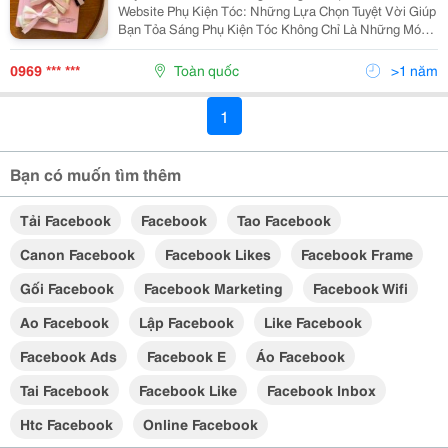
Website Phụ Kiện Tóc: Những Lựa Chọn Tuyệt Vời Giúp
Bạn Tỏa Sáng Phụ Kiện Tóc Không Chỉ Là Những Món
Đồ Trang Trí Mà Còn Giúp Bạn Tạo Điểm Nhấn Cho Mái
Tóc, Tôn Lên Vẻ Đẹp Và Phong Cách Cá Nhân. Từ...
0969 *** ***
Toàn quốc
>1 năm
1
Bạn có muốn tìm thêm
Tải Facebook
Facebook
Tao Facebook
Canon Facebook
Facebook Likes
Facebook Frame
Gối Facebook
Facebook Marketing
Facebook Wifi
Ao Facebook
Lập Facebook
Like Facebook
Facebook Ads
Facebook E
Áo Facebook
Tai Facebook
Facebook Like
Facebook Inbox
Htc Facebook
Online Facebook