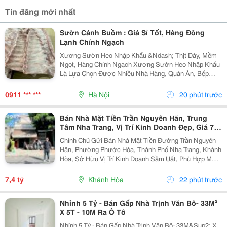
Tin đăng mới nhất
Sườn Cánh Buồm : Giá Sỉ Tốt, Hàng Đông
Lạnh Chính Ngạch
Xương Sườn Heo Nhập Khẩu &Ndash; Thịt Dày, Mềm
Ngọt, Hàng Chính Ngạch Xương Sườn Heo Nhập Khẩu
Là Lựa Chọn Được Nhiều Nhà Hàng, Quán Ăn, Bếp
Công Nghiệp Và Gia Đình Ưa Chuộng Nhờ Phần Thịt
Dày, Mềm Ngọt, Xương Nhỏ Và Hương Vị Thơm Ngon
0911 *** ***
Hà Nội
20 phút trước
Tự Nhiên ....
Bán Nhà Mặt Tiền Trần Nguyên Hãn, Trung
Tâm Nha Trang, Vị Trí Kinh Doanh Đẹp, Giá 7,4
Tỷ
Chính Chủ Gửi Bán Nhà Mặt Tiền Đường Trần Nguyên
Hãn, Phường Phước Hòa, Thành Phố Nha Trang, Khánh
Hòa, Sở Hữu Vị Trí Kinh Doanh Sầm Uất, Phù Hợp Mở
Cửa Hàng, Văn Phòng, Showroom Hoặc Đầu Tư Cho
Thuê Lâu Dài. Thông Tin Chi Tiết. - Địa Chỉ: Số...
7,4 tỷ
Khánh Hòa
22 phút trước
Nhỉnh 5 Tỷ - Bán Gấp Nhà Trịnh Văn Bô- 33M²
X 5T - 10M Ra Ô Tô
Nhỉnh 5 Tỷ - Bán Gấp Nhà Trịnh Văn Bô- 33M&Sup2; X