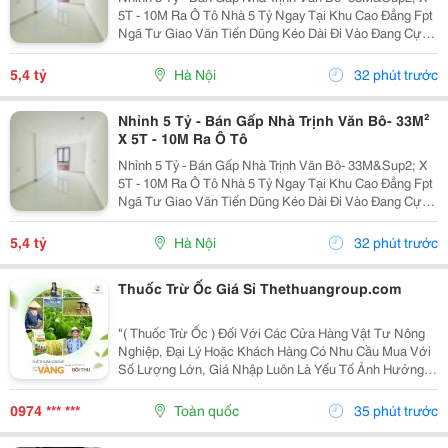
5T - 10M Ra Ô Tô Nhà 5 Tỷ Ngay Tại Khu Cao Đẳng Fpt
Ngã Tư Giao Văn Tiến Dũng Kéo Dài Đi Vào Đang Cực
Kỳ Đẹp. Căn Này Lại Có 5 Tầng, Gần Ô Tô, Gần Phố Và
Có Thể Vào Ở Ngay. 10M Ra Ô Tô,...
5,4 tỷ
Hà Nội
32 phút trước
Nhỉnh 5 Tỷ - Bán Gấp Nhà Trịnh Văn Bô- 33M²
X 5T - 10M Ra Ô Tô
Nhỉnh 5 Tỷ - Bán Gấp Nhà Trịnh Văn Bô- 33M&Sup2; X
5T - 10M Ra Ô Tô Nhà 5 Tỷ Ngay Tại Khu Cao Đẳng Fpt
Ngã Tư Giao Văn Tiến Dũng Kéo Dài Đi Vào Đang Cực
Kỳ Đẹp. Căn Này Lại Có 5 Tầng, Gần Ô Tô, Gần Phố Và
Có Thể Vào Ở Ngay. 10M Ra Ô Tô,...
5,4 tỷ
Hà Nội
32 phút trước
Thuốc Trừ Ốc Giá Sỉ Thethuangroup.com
"( Thuốc Trừ Ốc ) Đối Với Các Cửa Hàng Vật Tư Nông
Nghiệp, Đại Lý Hoặc Khách Hàng Có Nhu Cầu Mua Với
Số Lượng Lớn, Giá Nhập Luôn Là Yếu Tố Ảnh Hưởng
Trực Tiếp Đến Hiệu Quả Kinh Doanh. Tuy Nhiên, Một
Nguồn Hàng Tốt Không Chỉ Dừng Lại Ở Mức Giá
0974 *** ***
Toàn quốc
35 phút trước
Cạnh...