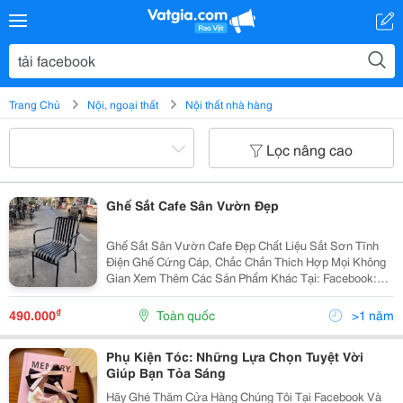
Trang Chủ
Nội, ngoại thất
Nội thất nhà hàng
Lọc nâng cao
Ghế Sắt Cafe Sân Vườn Đẹp
Ghế Sắt Sân Vườn Cafe Đẹp Chất Liệu Sắt Sơn Tĩnh
Điện Ghế Cứng Cáp, Chắc Chắn Thich Hợp Mọi Không
Gian Xem Thêm Các Sản Phẩm Khác Tại: Facebook:
Https://Www.facebook.com/Noithatcafevietnam
Website: Http://Noithatcafevietnam.com/Trang-
₫
490.000
Toàn quốc
>1 năm
Chu.html
Phụ Kiện Tóc: Những Lựa Chọn Tuyệt Vời
Giúp Bạn Tỏa Sáng
Hãy Ghé Thăm Cửa Hàng Chúng Tôi Tại Facebook Và