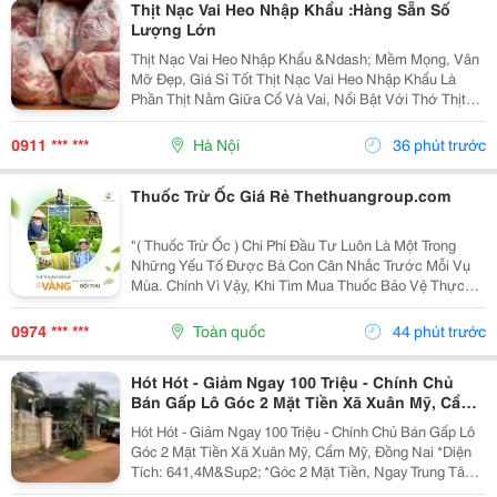
Thịt Nạc Vai Heo Nhập Khẩu :Hàng Sẵn Số
Lượng Lớn
Thịt Nạc Vai Heo Nhập Khẩu &Ndash; Mềm Mọng, Vân
Mỡ Đẹp, Giá Sỉ Tốt Thịt Nạc Vai Heo Nhập Khẩu Là
Phần Thịt Nằm Giữa Cổ Và Vai, Nổi Bật Với Thớ Thịt
Săn Chắc, Tỷ Lệ Nạc Cao Và Các Vân Mỡ Mảnh Phân
Bố Tự Nhiên . Sự Kết Hợp Hài Hòa Giữa Nạc Và Mỡ...
0911 *** ***
Hà Nội
36 phút trước
Thuốc Trừ Ốc Giá Rẻ Thethuangroup.com
"( Thuốc Trừ Ốc ) Chi Phí Đầu Tư Luôn Là Một Trong
Những Yếu Tố Được Bà Con Cân Nhắc Trước Mỗi Vụ
Mùa. Chính Vì Vậy, Khi Tìm Mua Thuốc Bảo Vệ Thực
Vật, Nhiều Người Thường Ưu Tiên Những Sản Phẩm
Có Mức Giá Hợp Lý Để Tiết Kiệm Ngân Sách. Tuy
0974 *** ***
Toàn quốc
44 phút trước
Nhiên, Giá...
Hót Hót - Giảm Ngay 100 Triệu - Chính Chủ
Bán Gấp Lô Góc 2 Mặt Tiền Xã Xuân Mỹ, Cẩm
Mỹ, Đồng Nai
Hót Hót - Giảm Ngay 100 Triệu - Chính Chủ Bán Gấp Lô
Góc 2 Mặt Tiền Xã Xuân Mỹ, Cẩm Mỹ, Đồng Nai *Diện
Tích: 641,4M&Sup2; *Góc 2 Mặt Tiền, Ngay Trung Tâm,
Thuận Tiện Kinh Doanh Đa Ngành Nghề. Cách Quốc Lộ