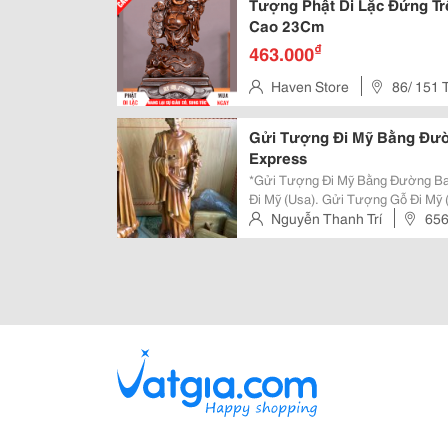
Tượng Phật Di Lặc Đứng Trê
Cao 23Cm
₫
463.000
Haven Store
86/ 151 
Bình
Gửi Tượng Đi Mỹ Bằng Đườ
Express
*Gửi Tượng Đi Mỹ Bằng Đường Bay Và Đ
Đi Mỹ (Usa). Gửi Tượng Gỗ Đi Mỹ (Usa). Gửi Tượng Thạch Cao Đi Mỹ (Usa)
Gửi Tượng Poly Đi Mỹ (Usa) Gửi Tượng Phật Đi Mỹ (Usa): Tượng Phật Di Lặc,
Nguyễn Thanh Trí
656
Tượng Phật Tổ, &Hellip; ...