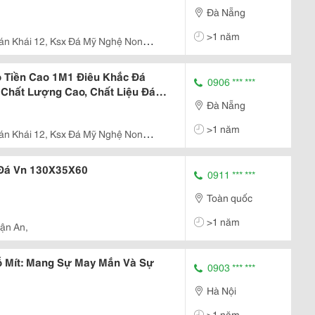
Đà Nẵng
>1 năm
án Khái 12, Ksx Đá Mỹ Nghệ Non
nh Sơn – Tp. Đà Nẵng
o Tiền Cao 1M1 Điêu Khắc Đá
0906 *** ***
Chất Lượng Cao, Chất Liệu Đá
Đà Nẵng
>1 năm
án Khái 12, Ksx Đá Mỹ Nghệ Non
nh Sơn – Tp. Đà Nẵng
 Đá Vn 130X35X60
0911 *** ***
Toàn quốc
>1 năm
ận An,
ỗ Mít: Mang Sự May Mắn Và Sự
0903 *** ***
Hà Nội
>1 năm