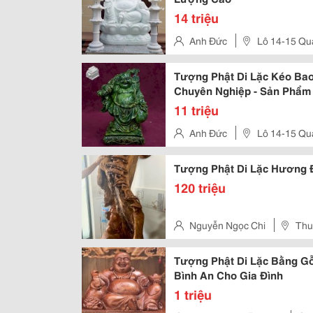
14 triệu
Anh Đức
Lô 14-15 Qu
Nước – P. Hòa Hải – Q. Ngũ Hà
Tượng Phật Di Lặc Kéo Ba
Chuyên Nghiệp - Sản Phẩm 
Nguyên Khối Tự Nhiên
11 triệu
Anh Đức
Lô 14-15 Qu
Nước – P. Hòa Hải – Q. Ngũ Hà
Tượng Phật Di Lặc Hương
120 triệu
Nguyễn Ngọc Chi
Thu
Tượng Phật Di Lặc Bằng G
Bình An Cho Gia Đình
1 triệu