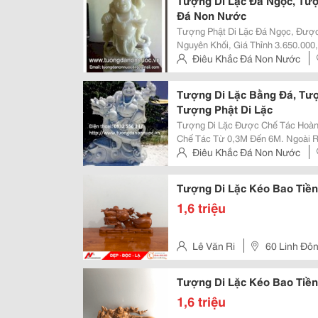
Tượng Di Lặc Đá Ngọc, Tượ
Đá Non Nước
Tượng Phật Di Lặc Đá Ngọc, Đượ
Nguyên Khối, Giá Thỉnh 3.650.000
Tận Nơi. Tượng Cao 42Cm Cân Nặ
Điêu Khắc Đá Non Nước
Nhận Tượng Và Thanh Toán Tại Đị
Hành Sơn, Tp.đà Nẵng
Tượng Di Lặc Bằng Đá, Tư
Tượng Phật Di Lặc
Tượng Di Lặc Được Chế Tác Hoàn
Chế Tác Từ 0,3M Đến 6M. Ngoài Ra Cơ Sở Chúng Tôi Còn Nhận Chế Tác
Theo Yêu Cầu Các Tác Phẩm Từ Đ
Điêu Khắc Đá Non Nước
0,3M Đến 6M Liên Hệ: Đi
Hành Sơn, Tp.đà Nẵng
Tượng Di Lặc Kéo Bao Tiề
1,6 triệu
Lê Văn Ri
60 Linh Đôn
Tượng Di Lặc Kéo Bao Tiề
1,6 triệu