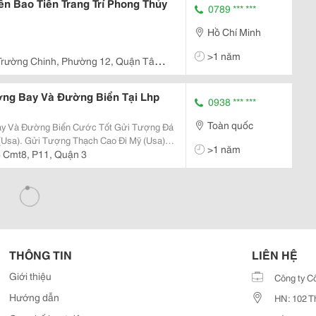
n Bao Tiền Trang Trí Phong Thủy
0789 *** ***
Hồ Chí Minh
>1 năm
Trường Chinh, Phường 12, Quận Tân
ng Bay Và Đường Biển Tại Lhp
0938 *** ***
Toàn quốc
ường Biển Cước Tốt Gửi Tượng Đá
>1 năm
 Cmt8, P11, Quận 3
THÔNG TIN
LIÊN HỆ
Giới thiệu
Công ty C
Hướng dẫn
HN: 102 T