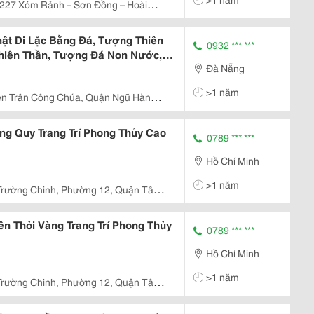
227 Xóm Rảnh – Sơn Đồng – Hoài
ật Di Lặc Bằng Đá, Tượng Thiên
0932 *** ***
hiên Thần, Tượng Đá Non Nước,
Đà Nẵng
ng Thần Tài Thổ Địa Bằng Đá.
>1 năm
ền Trân Công Chúa, Quận Ngũ Hành
ng Quy Trang Trí Phong Thủy Cao
0789 *** ***
Hồ Chí Minh
>1 năm
Trường Chinh, Phường 12, Quận Tân
ên Thỏi Vàng Trang Trí Phong Thủy
0789 *** ***
Hồ Chí Minh
>1 năm
Trường Chinh, Phường 12, Quận Tân