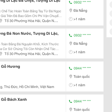
ng Di Lặc Đá Onyx, Tượng Di Lặc
0932 *** ***
Đà Nẵng
c Chế Tác Hoàn Toàn Bằng Tay Từ Đá Ngọc
, Giá Trên Đã Bao Gồm Chi Phí Vận Chuyển
>1 năm
ng Gần 20Kg, Giao Tượng Trên Toàn Quốc,
Tổ 30 Phường Hòa Hải, Quận Ngũ
a Chỉ
ợng Đá Non Nước, Tượng Di Lặc,
0932 *** ***
Đà Nẵng
 Toàn Bằng Đá Nguyên Khối, Kích Thước
>1 năm
á Nguyên Khối, Kích Thước Tượng Từ
Tổ 30 Phường Hòa Hải, Quận Ngũ
ện Thoại: 0932 556
n Gỗ Hương
0944 *** ***
Toàn quốc
>1 năm
g, Thủ Đức, Hồ Chí Minh, Việt Nam
n Gỗ Bách Xanh
0944 *** ***
Toàn quốc