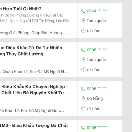
c Hợp Tuổi Gì Nhất?
0944 *** ***
Phật Được Phụng Dưỡng Nhiều Tại Các
Toàn quốc
 Việt Nam. Người Đời Tin Rằng, Lúc Đặt
Nhà Sẽ Có Lại Sự An Lạc, Vui Vẻ Và Nhiều
>1 năm
hư Các...
ờng Giải Phóng, Giáp Bát, Hoàng
Cm Điêu Khắc Từ Đá Tự Nhiên
0906 *** ***
hong Thủy Chất Lượng
Toàn quốc
>1 năm
, Quán Khái 12, Ksx Đá Mỹ Nghệ Non
nh Sơn – Tp. Đà Nẵng
 Điêu Khắc Đá Chuyên Nghiệp -
0906 *** ***
 Chất Liệu Đá Nguyên Khối Tự
Đà Nẵng
>1 năm
án Khái 12, Ksx Đá Mỹ Nghệ Non
nh Sơn – Tp. Đà Nẵng
1M2 - Điêu Khắc Tượng Đá Chất
0906 *** ***