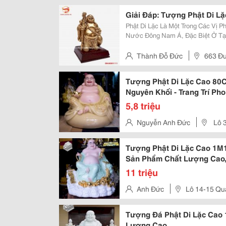
Thạnh, Tphcm
Giải Đáp: Tượng Phật Di Lặ
Phật Di Lặc Là Một Trong Các Vị 
Nước Đông Nam Á, Đặc Biệt Ở Tại
Một Bức Tượng Phật Di Lặc Trong 
Điều May Mắn Cho Gia Chủ Cũng N
Thành Đỗ Đức
663 Đư
Mai, Hà Nội.
Tượng Phật Di Lặc Cao 80
Nguyên Khối - Trang Trí P
5,8 triệu
Nguyễn Anh Đức
Lô 3
Nước – P. Hòa Hải – Q. Ngũ Hà
Tượng Phật Di Lặc Cao 1M1
Sản Phẩm Chất Lượng Cao,
Nhiên
11 triệu
Anh Đức
Lô 14-15 Qu
Nước – P. Hòa Hải – Q. Ngũ Hà
Tượng Đá Phật Di Lặc Cao 
Lượng Cao