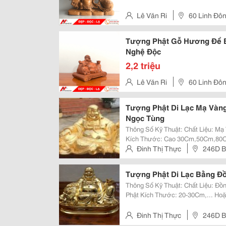
Lê Văn Ri
60 Linh Đôn
Tượng Phật Gỗ Hương Để B
Nghệ Độc
2,2 triệu
Lê Văn Ri
60 Linh Đôn
Tượng Phật Di Lạc Mạ Vàn
Ngọc Tùng
Thông Số Kỹ Thuật: Chất Liệu: Mạ Vàng Màu Sắc: Vàng Thể Loại: Tượng Phật
Kích Thước: Cao 30Cm,50Cm,80Cm
Hàng Xuất Xứ: Việt Nam Hãng Sản Xuất: Đồ Đồng Đại Bái Tình Trạng: Mới
Đinh Thị Thực
246D B
100% Bảo Hành: 5 Năm
Thạnh, Tphcm
Tượng Phật Di Lạc Bằng Đ
Thông Số Kỹ Thuật: Chất Liệu: Đồng Màu Sắc: Vàng Đồng Thể Loại: Tượng
Phật Kích Thước: 20-30Cm,... Hoặc Đặt Hàng Theo Yêu Cầu Khách Hàng Xuất
Xứ: Việt Nam Hãng Sản Xuất: Đồ Đồng Đại Bái Tình Trạng: Mới 100% Bảo
Hành: 5 Năm
Đinh Thị Thực
246D B