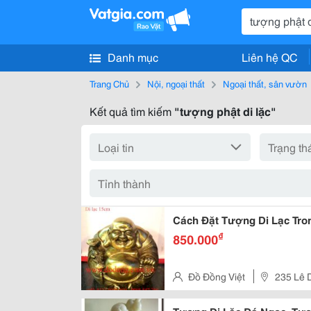
Danh mục
Liên hệ QC
Trang Chủ
Nội, ngoại thất
Ngoại thất, sân vườn
Kết quả tìm kiếm
"tượng phật di lặc"
Cách Đặt Tượng Di Lạc Tron
₫
850.000
Đồ Đồng Việt
235 Lê 
Chinh, Q.tân Bình