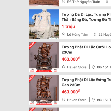
Đồ Thờ Nguyễn Tuấn
Đức – Hà Nội
Tượng Đá Di Lặc, Tượng Ph
Thần Bằng Đá, Tượng Đá T
Tượng Di Lặc Bằng Đá, Tượ
1 triệu
Lê Hồng Tâm
22 Huy
Sơn. Tp.đà Nẵng
Tượng Phật Di Lặc Cưỡi Lo
23Cm
₫
463.000
Haven Store
86/ 151 
Bình
Tượng Phật Di Lặc Đứng Tr
Cao 23Cm
₫
463.000
Haven Store
86/ 151 
Bình