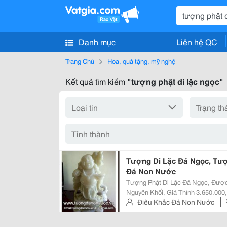
Danh mục
Liên hệ QC
Trang Chủ
Hoa, quà tặng, mỹ nghệ
Kết quả tìm kiếm
"tượng phật di lặc ngọc"
Tượng Di Lặc Đá Ngọc, Tượ
Đá Non Nước
Tượng Phật Di Lặc Đá Ngọc, Đượ
Nguyên Khối, Giá Thỉnh 3.650.000
Tận Nơi. Tượng Cao 42Cm Cân Nặ
Điêu Khắc Đá Non Nước
Nhận Tượng Và Thanh Toán Tại Đị
Hành Sơn, Tp.đà Nẵng