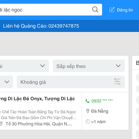
Đăng tin
Liên hệ Quảng Cáo: 02439747875
B
Khoảng giá
ng Di Lặc Đá Onyx, Tượng Di Lặc
0932 *** ***
Đà Nẵng
c Chế Tác Hoàn Toàn Bằng Tay Từ Đá Ngọc
, Giá Trên Đã Bao Gồm Chi Phí Vận Chuyển
>1 năm
ng Gần 20Kg, Giao Tượng Trên Toàn Quốc,
Tổ 30 Phường Hòa Hải, Quận Ngũ
a Chỉ