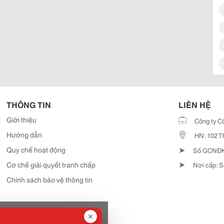
THÔNG TIN
LIÊN HỆ
Giới thiệu
Công ty C
Hướng dẫn
HN: 102 T
➤
Quy chế hoạt động
Số GCNĐKD
➤
Cơ chế giải quyết tranh chấp
Nơi cấp: S
Chính sách bảo vệ thông tin