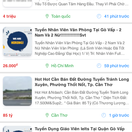
Yếu Tố Được Quan Tâm Hàng Đầu. Thay Vì Phải Chờ
Đợi Thông Tin Từ Nhiều Nguồn Khác Nhau, Người
Dùng Hiện Nay Có Thể Dễ Dàng Tra Cứu Ketqua Trên
4 triệu
Toàn quốc
41 phút trước
Các Nền...
Tuyển Nhân Viên Văn Phòng Tại Gò Vấp - 2
Nam Và 2 Nữ!!!!!!!!!!!!!Svt
Tuyển Nhân Viên Văn Phòng Tại Gò Vấp - 2 Nam Và 2
Nữ Nhân Viên Văn Phòng: (Là Sinh Viên Hoặc Đã Tốt
Nghiệp Cao Đẳng/ Đại Học) 1/ Vị Trí: Nhân Viên Full
Time (2 Nam 2 Nữ) Ca Làm: 13:00 Đến 21:00 (1 Tháng
Được Nghỉ Phép 1 Ngày, Và Hưởng Các Ngày...
₫
26.000
Hồ Chí Minh
59 phút trước
Hot Hot Cần Bán Đất Đường Tuyến Tránh Long
Xuyên, Phường Thốt Nốt, Tp. Cần Thơ
Hot Hot &Ndash; Cần Bán Đất Đường Tuyến Tránh Long
Xuyên, Phường Thốt Nốt, Tp. Cần Thơ * Diện Tích Đất:
17.500M&Sup2;. * Giá Bán: 85 Tỷ (Có Thương Lượng).
* Đất Ở Đô Thị 1.420M2, Mặt Tiền Rộng 40M, 16.100 M2
Trồng Lúa. Hướng Đông. * Vị Trí: Mặt...
85 tỷ
Cần Thơ
1 giờ trước
Tuyển Dụng Giáo Viên Ielts Tại Quận Gò Vấp