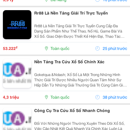
Rr88 Là Nền Tảng Giải Trí Trực Tuyến
Rr88 Là Nền Tảng Giải Trí Trực Tuyến Cung Cấp Đa
Dạng Sản Phẩm Như Thể Thao, Nổ Hũ, Game Bài Và
Xổ Số. Giao Diện Được Thiết Kế Hiện Đại, Thao Tác
Đơn Giản Và Tối Ưu Trên Nhiều Thiết Bị. Người Dùng
Có Thể Khám Phá Hệ Sinh Thái Giải Trí Đa Dạng Tại...
₫
53.222
Toàn quốc
25 phút trước
Nền Tảng Tra Cứu Xổ Số Chính Xác
Goketqua &Ndash; Xổ Số Là Một Trong Những Hình
Thức Giải Trí Được Nhiều Người Quan Tâm Nhờ Sự
Hấp Dẫn Từ Những Giải Thưởng Giá Trị Cùng Cảm Giác
Hồi Hộp Khi Chờ Đợi Kết Quả Quay Thưởng. Tuy Nhiên,
Việc Cập Nhật Thông Tin Nhanh Chóng Và Chính Xác...
4,3 triệu
Toàn quốc
38 phút trước
Công Cụ Tra Cứu Xổ Số Nhanh Chóng
Đối Với Những Người Thường Xuyên Theo Dõi Xổ Số,
Việc Cập Nhật Kết Quả Nhanh Và Chính Xác Luôn Là