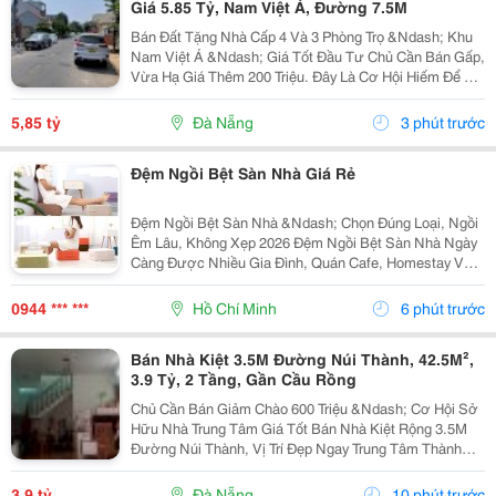
Giá 5.85 Tỷ, Nam Việt Á, Đường 7.5M
Bán Đất Tặng Nhà Cấp 4 Và 3 Phòng Trọ &Ndash; Khu
Nam Việt Á &Ndash; Giá Tốt Đầu Tư Chủ Cần Bán Gấp,
Vừa Hạ Giá Thêm 200 Triệu. Đây Là Cơ Hội Hiếm Để Sở
Hữu Lô Đất Đẹp Tại Đường Nguyễn Đình Chiểu, Khu
Nam Việt Á &Ndash; Một Trong Những Khu Vực Có...
5,85 tỷ
Đà Nẵng
3 phút trước
Đệm Ngồi Bệt Sàn Nhà Giá Rẻ
Đệm Ngồi Bệt Sàn Nhà &Ndash; Chọn Đúng Loại, Ngồi
Êm Lâu, Không Xẹp 2026 Đệm Ngồi Bệt Sàn Nhà Ngày
Càng Được Nhiều Gia Đình, Quán Cafe, Homestay Và
Không Gian Thư Giãn Lựa Chọn Nhờ Sự Tiện Lợi, Gọn
Gàng Và Tạo Cảm Giác Ngồi Thoải Mái. Tuy Nhiên Để...
0944 *** ***
Hồ Chí Minh
6 phút trước
Bán Nhà Kiệt 3.5M Đường Núi Thành, 42.5M²,
3.9 Tỷ, 2 Tầng, Gần Cầu Rồng
Chủ Cần Bán Giảm Chào 600 Triệu &Ndash; Cơ Hội Sở
Hữu Nhà Trung Tâm Giá Tốt Bán Nhà Kiệt Rộng 3.5M
Đường Núi Thành, Vị Trí Đẹp Ngay Trung Tâm Thành
Phố, Thuận Tiện An Cư Hoặc Đầu Tư Sinh Lời. Thông
Tin Chi Tiết: Diện Tích: 42.5M&Sup2; (Ngang 4M,...
3,9 tỷ
Đà Nẵng
10 phút trước