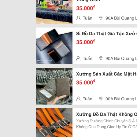
₫
35.000
Tuấn
90A Bùi Quang 
Sỉ Đồ Da Thật Giá Tận Xưở
₫
35.000
Tuấn
90A Bùi Quang 
Xưởng Sản Xuất Các Mặt H
₫
35.000
Tuấn
90A Bùi Quang 
Xưởng Đồ Da Thật Không Qu
Xưởng Trường Chinh Chuyên S Ả N 
Không Qua Trung Gian Uy Tín Ở Gò Vấp - Sài Gòn 
Xuất V Ề Mặt Hàng Phụ Kiện Thời Tr