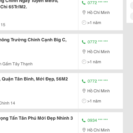
ng Chinh Ngay Tuyến Metro,
0772 *** ***
Chỉ 65Tr/M2.
Hồ Chí Minh
>1 năm
 15
ông Trường Chinh Cạnh Big C,
0772 *** ***
Hồ Chí Minh
>1 năm
n Gấm Tây Thạnh
 Quận Tân Bình, Mới Đẹp, 56M2
0772 *** ***
Hồ Chí Minh
>1 năm
Chinh 14
ọng Tấn Tân Phú Mới Đẹp Nhỉnh 3
0934 *** ***
Hồ Chí Minh