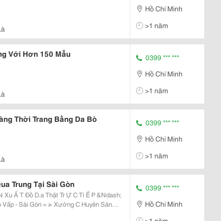
Hồ Chí Minh
>1 năm
Là
ng Với Hơn 150 Mẫu
0399 *** ***
Hồ Chí Minh
>1 năm
Là
àng Thời Trang Bằng Da Bò
0399 *** ***
Hồ Chí Minh
>1 năm
Là
a Trung Tại Sài Gòn
0399 *** ***
Xu Ấ T Đồ D.a Thật Tr Ự C Ti Ế P &Ndash;
Hồ Chí Minh
= ≫ Xưởng C Huyên Sản
ang D.a B.ò Và D.a C.á X.ấu - Ví , Dây L Ư
>1 năm