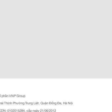
ổ phần VNP Group
hái Thịnh Phường Trung Liệt, Quận Đống Đa, Hà Nội
N: 0102015284, cấp ngày 21/06/2012