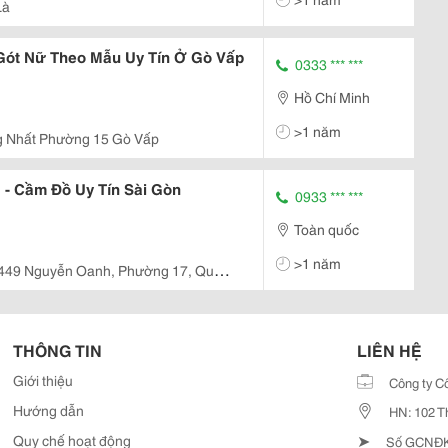
Là
Gót Nữ Theo Mẫu Uy Tín Ở Gò Vấp
0333 *** ***
Hồ Chí Minh
>1 năm
g Nhất Phường 15 Gò Vấp
 - Cầm Đồ Uy Tín Sài Gòn
0933 *** ***
Toàn quốc
>1 năm
449 Nguyễn Oanh, Phường 17, Quận
THÔNG TIN
LIÊN HỆ
Giới thiệu
Công ty C
Hướng dẫn
HN: 102 T
➤
Quy chế hoạt động
Số GCNĐKD