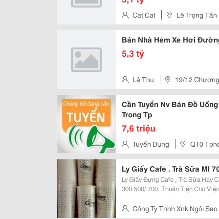
Cat Cat
Lê Trọng Tấn
Bán Nhà Hẻm Xe Hơi Đườn
5,3 tỷ
Lệ Thu
19/12 Chươn
Cần Tuyển Nv Bán Đồ Uống
Trong Tp
7,6 triệu
Tuyển Dụng
Q10 Tph
Ly Giấy Cafe . Trà Sữa Ml 7
Ly Giấy Đựng Cafe , Trà Sữa Hay 
300.500/ 700. Thuận Tiện Cho Việc
Tận Gò Vấp: 485/4 Phan Văn Trị, P.5, Q.gò Vấp, Hcm (Đối Diện Siêu Thị Emart
Hàn Quốc) Quận 10:...
Công Ty Tnhh Xnk Ngôi Sao