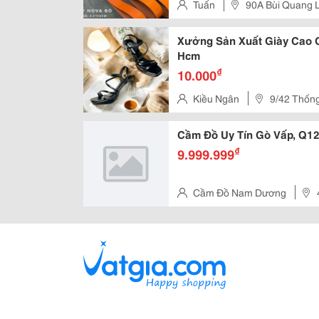
Ng, Giày Dép, Túi Xách, C...
Tuấn
90A Bùi Quang 
Xưởng Sản Xuất Giày Cao 
Hcm
₫
10.000
Kiều Ngân
9/42 Thốn
Cầm Đồ Uy Tín Gò Vấp, Q12
₫
9.999.999
Cầm Đồ Nam Dương
Gò Vấp