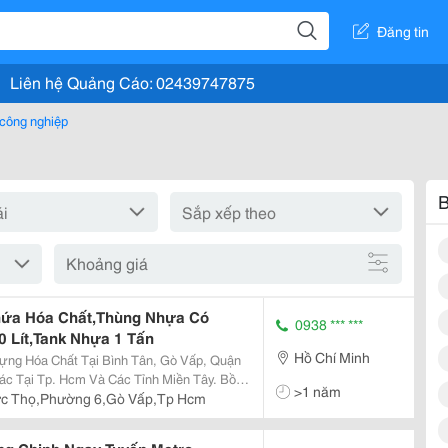
Đăng tin
Liên hệ Quảng Cáo: 02439747875
 công nghiệp
B
Khoảng giá
Chứa Hóa Chất,Thùng Nhựa Có
0938 *** ***
 Lít,Tank Nhựa 1 Tấn
Hồ Chí Minh
ựng Hóa Chất Tại Bình Tân, Gò Vấp, Quận
ác Tại Tp. Hcm Và Các Tỉnh Miền Tây. Bồn
>1 năm
Rất Nhiều Các Loại Hóa Chất Công Nghiệp
ức Thọ,Phường 6,Gò Vấp,Tp Hcm
 May,N