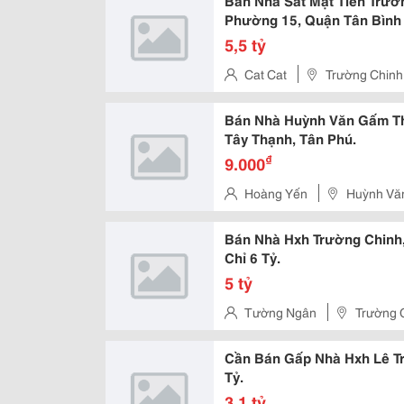
Bán Nhà Sát Mặt Tiền Trườ
Phường 15, Quận Tân Bình 
5,5 tỷ
Cat Cat
Trường Chinh
Bán Nhà Huỳnh Văn Gấm Th
Tây Thạnh, Tân Phú.
₫
9.000
Hoàng Yến
Huỳnh Vă
Bán Nhà Hxh Trường Chinh,
Chỉ 6 Tỷ.
5 tỷ
Tường Ngân
Trường 
Cần Bán Gấp Nhà Hxh Lê Tr
Tỷ.
3,1 tỷ