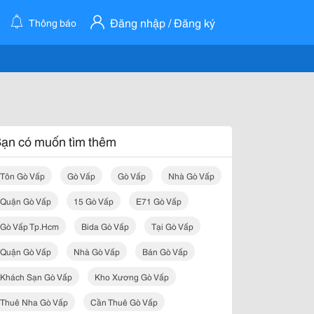
Đăng nhập / Đăng ký
Thông báo
ạn có muốn tìm thêm
Tôn Gò Vấp
Gò Vấp
Gò Vấp
Nhà Gò Vấp
Quận Gò Vấp
15 Gò Vấp
E71 Gò Vấp
Gò Vấp Tp.hcm
Bida Gò Vấp
Tại Gò Vấp
Quận Gò Vấp
Nhà Gò Vấp
Bán Gò Vấp
Khách Sạn Gò Vấp
Kho Xương Gò Vấp
Thuê Nha Gò Vấp
Cần Thuê Gò Vấp