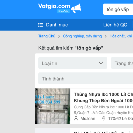
Danh mục
Liên hệ QC
Trang Chủ
Công nghiệp, xây dựng
Hóa chất, khí
Kết quả tìm kiếm
"tôn gò vấp"
Thùng Nhựa Ibc 1000 Lít 
Khung Thép Bên Ngoài 1000
Cung Cấp Bồn Nhựa Ibc 1000 Lít Đ
5,Quận 7...Và Các Quận Huyện Kh
Nhựa 1000 Lít Có Thể Đựng Được 
Ms.loan
170/62 Lê Đ
Khác Nhau Như: Hóa Chất Ngành