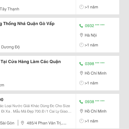
>1 năm
 Tây Thạnh
g Thống Nhá Quận Gò Vấp
0932 *** ***
Hà Nội
>1 năm
g Dương Độ
 Tại Cửa Hàng Làm Các Quận
0398 *** ***
Hồ Chí Minh
>1 năm
cm
00
0938 *** ***
Các Loại Nước Giải Khác Dùng Đc Cho Size
Hồ Chí Minh
 Đi Xa . Mẫu Mã Đẹp 700.Đ /1 Cai Ly Giao
>1 năm
 Sài Gòn
485/4 Phan Văn Trị,