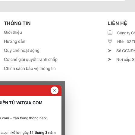
THÔNG TIN
LIÊN HỆ
Giới thiệu
Công ty C
Hướng dẫn
HN: 102 T
➤
Quy chế hoạt động
Số GCNĐKD
➤
Cơ chế giải quyết tranh chấp
Nơi cấp: S
Chính sách bảo vệ thông tin
IỆN TỬ VATGIA.COM
.com – trân trọng thông báo:
gia.com kể từ ngày
31 tháng 3 năm