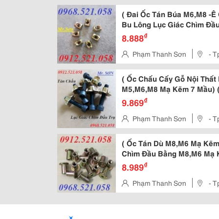
( Đai Ốc Tán Búa M6,M8 -
Bu Lông Lục Giác Chìm Đầ
Kim Khí Thanh Sơn - Hà Nộ
₫
8.888
M8,M6,M5 Mạ Cầu Vồng, Đ
Phạm Thanh Sơn
- T
Vàng, Ê Cu Cấy Gỗ,
( Ốc Chấu Cấy Gỗ Nội Thất 
M5,M6,M8 Mạ Kẽm 7 Mầu) (
Sơn Hà Nội Có Đai Ốc Cấy G
₫
9.869
Cấy Gỗ Có Tai Có Vành M4
Phạm Thanh Sơn
- T
Đai Ốc Tán Dù M8,M6
( Ốc Tán Dù M8,M6 Mạ Kẽm
Chìm Đầu Bằng M8,M6 Mạ K
Khí Thanh Sơn Cung Ứng Ốc
₫
8.989
Búa, Ê Cu Tán Ngang M6,M8
Phạm Thanh Sơn
- T
Gỗ Có Vành Có Tai