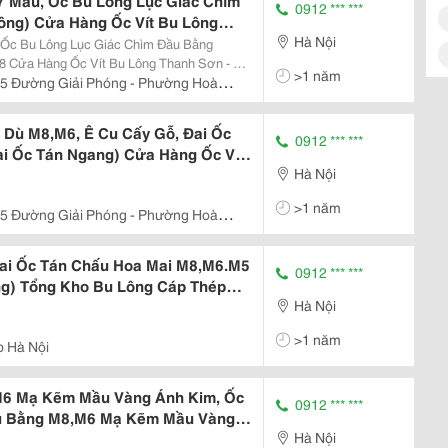
7 Mầu, Ốc Bu Lông Lục Giác Chìm
0912 *** ***
ng) Cửa Hàng Ốc Vít Bu Lông
Hà Nội
 Long Mạ Kẽm,Bu Lông Thép Đen
 Ốc Bu Lông Lục Giác Chìm Đầu Bằng
ục Giác Chìm Thép Đen, Lục Giác
 Cửa Hàng Ốc Vít Bu Lông Thanh Sơn - Hà
>1 năm
ép Đen Cấp Bền 8.8, 10.9, 12.9, Lục Giác
5 Đường Giải Phóng - Phường Hoàng
, Vít...
Nội
 Dù M8,M6, Ê Cu Cấy Gỗ, Đai Ốc
0912 *** ***
ai Ốc Tán Ngang) Cửa Hàng Ốc Vít
Hà Nội
i Cung Cấp Lục Giác Chìm Đầu
M8 , Ê Cu Vuông, Đai Ốc Chữ
>1 năm
5 Đường Giải Phóng - Phường Hoàng
n,
Nội
Đai Ốc Tán Chấu Hoa Mai M8,M6.M5
0912 *** ***
g) Tổng Kho Bu Lông Cáp Thép
Hà Nội
hối Lục Giác Chìm Đầu Bằng Mạ
u Tán Dù M8,M6 Mạ Kẽm 7 Mầu,
>1 năm
p Hà Nội
Tai
,M6 Mạ Kẽm Mầu Vàng Ánh Kim, Ốc
0912 *** ***
u Bằng M8,M6 Mạ Kẽm Mầu Vàng 7
Hà Nội
M6.M8 Mạ Kẽm Mầu Vàng Cầu