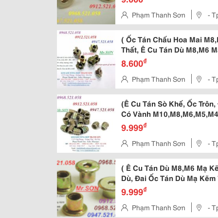
Vồng,,,,Ê Cu Tán Búa M6,M8
Phạm Thanh Sơn
- T
Mạ Kẽm 7 Mầu M10,M8,M6,
( Ốc Tán Chấu Hoa Mai M8,
Thất, Ê Cu Tán Dù M8,M6 
Ốc Vít Thanh Sơn Hà Nội K
₫
8.600
Ê Cu Tán Ngang, Đai Ốc T
Phạm Thanh Sơn
- T
Giác Chìm Bằng M8,M6
(Ê Cu Tán Sò Khế, Ốc Trôn,
Có Vành M10,M8,M6,M5,M4 
Vít Thanh Sơn - Hà Nội Cu
₫
9.999
Mạ Kẽm Cầu Vồng, Đai Ốc 
Phạm Thanh Sơn
- T
Kẽm 7 Mầu,
( Ê Cu Tán Dù M8,M6 Mạ K
Dù, Đai Ốc Tán Dù Mạ Kẽm 
Thanh Sơn Chuyên Doanh Đa
₫
9.999
Kìm Siết Rút Đai Ốc Tán Rú
Phạm Thanh Sơn
- T