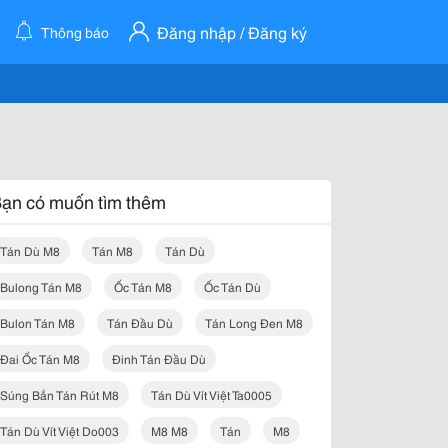
Đăng nhập / Đăng ký
Thông báo
ạn có muốn tìm thêm
Tán Dù M8
Tán M8
Tán Dù
Bulong Tán M8
Ốc Tán M8
Ốc Tán Dù
Bulon Tán M8
Tán Đầu Dù
Tán Long Đen M8
Đai Ốc Tán M8
Đinh Tán Đầu Dù
Súng Bắn Tán Rút M8
Tán Dù Vít Việt Ta0005
Tán Dù Vít Việt Do003
M8 M8
Tán
M8