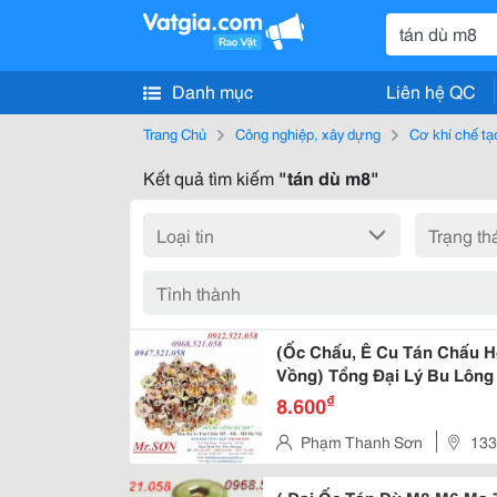
Danh mục
Liên hệ QC
Trang Chủ
Công nghiệp, xây dựng
Cơ khí chế tạ
Kết quả tìm kiếm
"tán dù m8"
(Ốc Chấu, Ê Cu Tán Chấu 
Vồng) Tổng Đại Lý Bu Lông
Phân Phối Đai Ốc Tán Dù 
₫
8.600
Gỗ M4,M5,M6,M8,M10 , Đai 
Phạm Thanh Sơn
133
M6,M8 Mạ Cầu Vồng,
Liệt - Quận Hoàng Mai - Tp Hà 