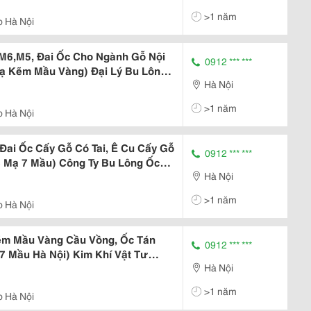
, Đai Ốc Tán Ngang, Ê Cu Tán Rút
>1 năm
p Hà Nội
M5,M4,
M6,M5, Đai Ốc Cho Ngành Gỗ Nội
0912 *** ***
Mạ Kẽm Mầu Vàng) Đại Lý Bu Lông
Hà Nội
inh Doanh Đai Ốc Chấu, Tán Chấu,
án Búa Mạ Kẽm 7 Mầu M8,M6, Lục
>1 năm
p Hà Nội
 Đai Ốc Cấy Gỗ Có Tai, Ê Cu Cấy Gỗ
0912 *** ***
Mạ 7 Mầu) Công Ty Bu Lông Ốc
Hà Nội
ng Ứng Tán Gai, Ê Cu Tán Dù M8,M6
Tán Chấu Hoa Mai M8,M6.M5 Mạ
>1 năm
p Hà Nội
ẽm Mầu Vàng Cầu Vồng, Ốc Tán
0912 *** ***
7 Mầu Hà Nội) Kim Khí Vật Tư
Hà Nội
i Ốc Cài Tủ Điện,Ê Cu Tán Rút,
t, Bu Lông Đồng)
>1 năm
p Hà Nội