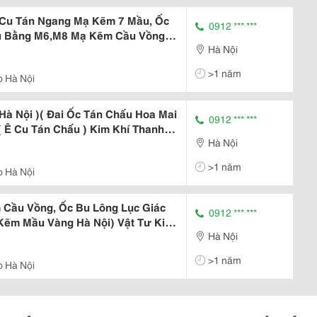
Ê Cu Tán Ngang Mạ Kẽm 7 Mầu, Ốc
0912 *** ***
u Bằng M6,M8 Mạ Kẽm Cầu Vồng)
Hà Nội
i Cung Cấp Ê Cu Tán Chấu Hoa Mai
ai Ốc Tán Dù M8,M6 Mạ Kẽm Mầu
>1 năm
p Hà Nội
Hà Nội )( Đai Ốc Tán Chấu Hoa Mai
0912 *** ***
 Ê Cu Tán Chấu ) Kim Khí Thanh
Hà Nội
ỗ, Ốc Trôn, Tán Gai, Tán Sò, Ê Cu
,M5.M6,M8,M10 Mạ Kẽm Cầu Vồng,
>1 năm
p Hà Nội
 Cầu Vồng, Ốc Bu Lông Lục Giác
0912 *** ***
ẽm Mầu Vàng Hà Nội) Vật Tư Kim
Hà Nội
 Tán Dù, Ê Cu Tán Dù, Đai Ốc Tán
, Có Đai Ốc Tán Chấu, Ê Cu Cấy
>1 năm
p Hà Nội