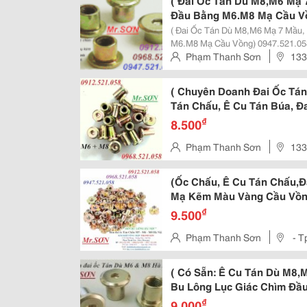
( Đai Ốc Tán Dù M8,M6 Mạ 
Đầu Bằng M6.M8 Mạ Cầu Vồ
Thanh Sơn - Hà Nội Có Bu
( Đai Ốc Tán Dù M8,M6 Mạ 7 Mầu,
Cấp Bền 8.8, 10.9, 12.9, L
M6.M8 Mạ Cầu Vồng) 0947.521.058
Nội Có Bu Long Mạ Kẽm,Bu Lông Th
Phạm Thanh Sơn
133
Chìm Inox,
Chìm Thép Đen, Lục Giác Chìm Inox
Liệt - Quận Hoàng Mai - Tp Hà 
( Chuyên Doanh Đai Ốc Tán
Tán Chấu, Ê Cu Tán Búa, Đ
Bu Lông Thanh Sơn - Hà Nộ
₫
8.500
Bằng Mạ Kẽm Mầu Vàng M6,
Phạm Thanh Sơn
133
Nhật, Ê Cu Chân Hàn 4 Châ
Liệt - Quận Hoàng Mai - Tp Hà 
(Ốc Chấu, Ê Cu Tán Chấu,
Mạ Kẽm Màu Vàng Cầu Vồn
Thanh Sơn - Hà Nội Phân P
₫
9.500
Kẽm Mầu Vàng M6,M8, Ê C
Phạm Thanh Sơn
- T
Đai Ốc Cấy Gỗ Có Vành Có 
( Có Sẵn: Ê Cu Tán Dù M8
Bu Lông Lục Giác Chìm Đầ
Mầu,Đai Ốc Tán Chấu M5,
₫
9.000