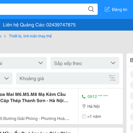
Đăng tin
Liên hệ Quảng Cáo: 02439747875
o
Thiết bị, linh kiện thay thế
B
Khoảng giá
Hoa Mai M6.M5.M8 Mạ Kẽm Cầu
0912 *** ***
 Cáp Thép Thanh Sơn - Hà Nội
Hà Nội
M8.M6 Mạ Kẽm 7 Mầu, Đai Ốc Cấy
Ốc Tán Ngang - Ê Cu Tán Búa
>1 năm
5 Đường Giải Phóng - Phường Hoàng
Nội