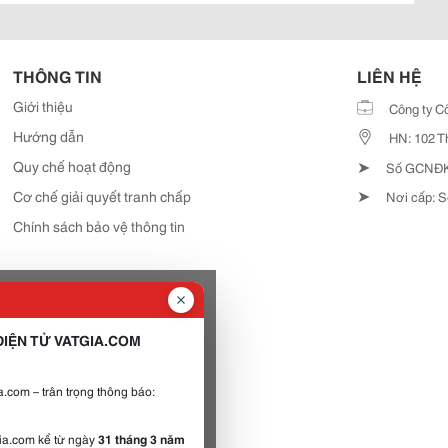
THÔNG TIN
LIÊN HỆ
Giới thiệu
Công ty C
Hướng dẫn
HN: 102 T
➤
Quy chế hoạt động
Số GCNĐKD
➤
Cơ chế giải quyết tranh chấp
Nơi cấp: S
Chính sách bảo vệ thông tin
IỆN TỬ VATGIA.COM
.com – trân trọng thông báo:
gia.com kể từ ngày
31 tháng 3 năm