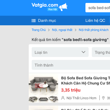
Danh mục
Liên hệ QC
Trang Chủ
Nội, ngoại thất
Nội thất phòng khách
Kết quả tìm kiếm
"sofa bed\\-sofa giường"
Bộ Sofa Bed Sofa Giường T
Khách Căn Hộ Chung Cư Sfg
Linco Hcm Tphcm Sài Gòn
3,35 triệu
Nội Thất Linco Hcm
3
Hcm (Đối Diện Cổng Chính Mer