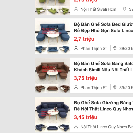
Nội Thất Sivali Hcm
3
Hcm (Đối Diện Cổng Chính Mer
Bộ Bàn Ghế Sofa Bed Giư
Rẻ Đẹp Nhỏ Gọn Sofa Linc
2,7 triệu
Phan Thịnh Sĩ
39/20 
(Đối Diện Cổng Chính Mercede
Bộ Bàn Ghế Sofa Băng Salo
Khách Simili Nâu Nội Thất 
3,75 triệu
Phan Thịnh Sĩ
39/20 
(Đối Diện Cổng Chính Mercede
Bộ Ghế Sofa Giường Băng
Rẻ Nội Thất Linco Quy Nhơ
3,45 triệu
Nội Thất Linco Quy Nhơn Bì