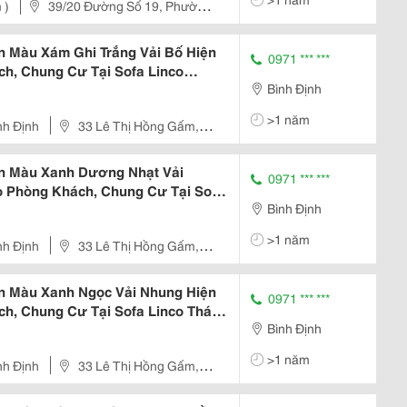
 )
39/20 Đường Số 19, Phường
n Màu Xám Ghi Trắng Vải Bố Hiện
0971 *** ***
ch, Chung Cư Tại Sofa Linco
Bình Định
>1 năm
nh Định
33 Lê Thị Hồng Gấm,
ịn Màu Xanh Dương Nhạt Vải
0971 *** ***
o Phòng Khách, Chung Cư Tại Sofa
Bình Định
>1 năm
nh Định
33 Lê Thị Hồng Gấm,
n Màu Xanh Ngọc Vải Nhung Hiện
0971 *** ***
h, Chung Cư Tại Sofa Linco Thái
Bình Định
>1 năm
nh Định
33 Lê Thị Hồng Gấm,