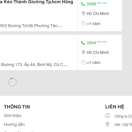
ofa Kéo Thành Giường Tp.hcm Hồng
0989 *** ***
Hồ Chí Minh
>1 năm
29/2 Đường Tch36.Phường Tân
 Vietnam
0944 *** ***
Hồ Chí Minh
>1 năm
 Đường 173, Ấp 4A, Bình Mỹ, Củ Chi,
THÔNG TIN
LIÊN HỆ
Giới thiệu
Công ty C
Hướng dẫn
HN: 102 T