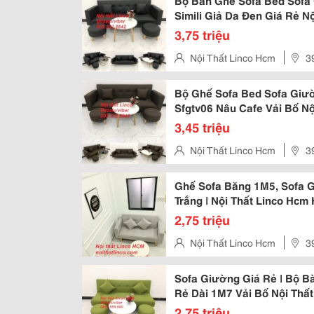
Bộ Bàn Ghế Sofa Bed Sofa 
Simili Giả Da Đen Giá Rẻ N
Tphcm Sài Gòn Quận Tân Bì
3,75 triệu
Nội Thất Linco Hcm
3
Hcm (Đối Diện Cổng Chính Mer
Bộ Ghế Sofa Bed Sofa Giườ
Sfgtv06 Nâu Cafe Vải Bố N
Minh Quận Gò Vấp Phú Nhuậ
3,45 triệu
Nội Thất Linco Hcm
3
Hcm (Đối Diện Cổng Chính Mer
Ghế Sofa Băng 1M5, Sofa 
Trắng | Nội Thất Linco Hcm
Nhơn Trạch Đồng Nai
2,75 triệu
Nội Thất Linco Hcm
3
Hcm (Đối Diện Cổng Chính Mer
Sofa Giường Giá Rẻ | Bộ B
Rẻ Dài 1M7 Vải Bố Nội Thất
Dương, Đồng Nai, Long An
2,75 triệu