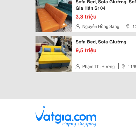
Sofa Bed, Sofa Giường, S
Gia Hân S104
3,3 triệu
Nguyễn Hồng Sang
1
Chánh Hiệp.q. 12, Ho Chi Minh,
Sofa Bed, Sofa Giường
9,5 triệu
Phạm Thị Hương
11/6
Hồ Chí Minh, Vietnam