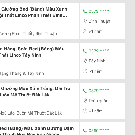
 Giường Bed (Băng) Màu Xanh
0379 *** ***
i Thất Linco Phan Thiết Bình
Bình Thuận
>1 năm
ương Phan Thiết , Bình Thuận
a Năng, Sofa Bed (Băng) Màu
0379 *** ***
hất Linco Tây Ninh
Tây Ninh
>1 năm
ạng Tháng 8, Tây Ninh
 Giường Màu Xám Trắng, Ghi Tro
0379 *** ***
 Buôn Mê Thuột Đắk Lắk
Toàn quốc
>1 năm
gũ Lão, Buôn Mê Thuột Đắk Lắk
 Bed (Băng) Màu Xanh Dương Đậm
0866 *** ***
ị Thanh Ngã Bảy Hậu Giang