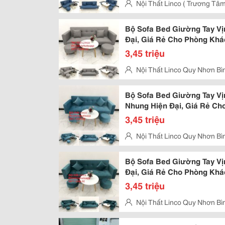
Nội Thất Linco ( Trương Tâm
8, Gò Vấp, Hcm
Bộ Sofa Bed Giường Tay Vị
Đại, Giá Rẻ Cho Phòng Khá
Quảng Ninh
3,45 triệu
Nội Thất Linco Quy Nhơn Bì
Trần Phú, Quy Nhơn - Bình Định
Bộ Sofa Bed Giường Tay V
Nhung Hiện Đại, Giá Rẻ Ch
Linco Phú Thọ
3,45 triệu
Nội Thất Linco Quy Nhơn Bì
Trần Phú, Quy Nhơn - Bình Định
Bộ Sofa Bed Giường Tay Vị
Đại, Giá Rẻ Cho Phòng Khác
Nguyên
3,45 triệu
Nội Thất Linco Quy Nhơn Bì
Trần Phú, Quy Nhơn - Bình Định