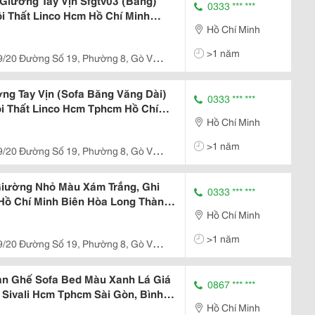
Giường Tay Vịn Sfgtv03 (Băng)
0333 *** ***
ội Thất Linco Hcm Hồ Chí Minh
Hồ Chí Minh
nh Tân Phú Nhuận 3 4 5 6 7 8 9
>1 năm
9/20 Đường Số 19, Phường 8, Gò Vấp,
cedes Quang Trung)
ng Tay Vịn (Sofa Băng Văng Dài)
0333 *** ***
ội Thất Linco Hcm Tphcm Hồ Chí
Hồ Chí Minh
n 7 6 5 4 3 2 1
>1 năm
9/20 Đường Số 19, Phường 8, Gò Vấp,
cedes Quang Trung)
Giường Nhỏ Màu Xám Trắng, Ghi
0333 *** ***
 Hồ Chí Minh Biên Hòa Long Thành
Hồ Chí Minh
>1 năm
9/20 Đường Số 19, Phường 8, Gò Vấp,
cedes Quang Trung)
àn Ghế Sofa Bed Màu Xanh Lá Giá
0867 *** ***
 Sivali Hcm Tphcm Sài Gòn, Bình
Hồ Chí Minh