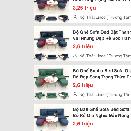
3,25 triệu
Nội Thất Linco ( Trương Tâm
8, Gò Vấp, Hcm
Bộ Ghế Sofa Bed Bật Thà
Vải Nhung Đẹp Rẻ Sóc Trăn
2,6 triệu
Nội Thất Linco ( Trương Tâm
8, Gò Vấp, Hcm
Bộ Ghế Sopha Bed Sofa Gi
Rẻ Đẹp Sang Trọng Thừa T
2,6 triệu
Nội Thất Linco ( Trương Tâm
8, Gò Vấp, Hcm
Bộ Bàn Ghế Sofa Bed Sofa
Bố Rẻ Gia Nghĩa Đắc Nông
2,6 triệu