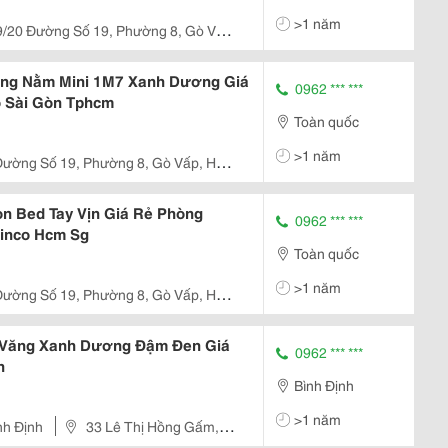
>1 năm
9/20 Đường Số 19, Phường 8, Gò Vấp,
cedes Quang Trung)
ờng Nằm Mini 1M7 Xanh Dương Giá
0962 *** ***
o Sài Gòn Tphcm
Toàn quốc
>1 năm
Đường Số 19, Phường 8, Gò Vấp, Hcm
s Quang Trung)
n Bed Tay Vịn Giá Rẻ Phòng
0962 *** ***
Linco Hcm Sg
Toàn quốc
>1 năm
Đường Số 19, Phường 8, Gò Vấp, Hcm
s Quang Trung)
 Văng Xanh Dương Đậm Đen Giá
0962 *** ***
n
Bình Định
>1 năm
nh Định
33 Lê Thị Hồng Gấm,