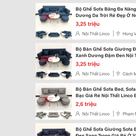
Trần Phú, Quy Nhơn - Bình Định
Bộ Ghế Sofa Băng Đa Năng
Dương Da Trời Rẻ Đẹp Ở Nộ
Thuận
3,25 triệu
Nội Thất Linco
Hùng V
Bộ Bàn Ghế Sofa Giường Đ
Xanh Dương Đậm Đen Nội T
3,25 triệu
Nội Thất Linco
Cách M
Bộ Bàn Ghế Sofa Bed, Sofa
Bạc Giá Rẻ Nội Thất Linco
2,6 triệu
Nội Thất Linco
Phạm N
Bộ Ghế Sofa Giường Sofa
Đen Sang Trọng Giá Rẻ Ở V