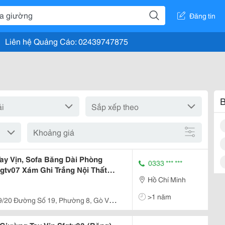
Đăng tin
Liên hệ Quảng Cáo: 02439747875
B
Khoảng giá
ay Vịn, Sofa Băng Dài Phòng
0333 *** ***
tv07 Xám Ghi Trắng Nội Thất
Hồ Chí Minh
>1 năm
9/20 Đường Số 19, Phường 8, Gò Vấp,
cedes Quang Trung)