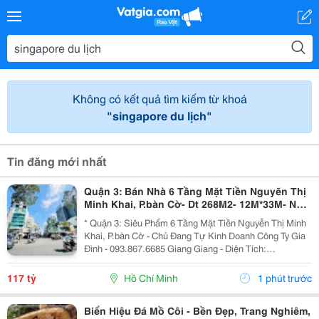
Không có kết quả tìm kiếm từ khoá
"singapore du lịch"
Tin đăng mới nhất
Quận 3: Bán Nhà 6 Tầng Mặt Tiền Nguyẽn Thị
Minh Khai, P.bàn Cờ- Dt 268M2- 12M*33M- Nhà
Thiết Kế Sân Siêu Rộng Để Xe- Khai Thác Giá
* Quận 3: Siêu Phẩm 6 Tầng Mặt Tiền Nguyễn Thị Minh
Trị Đa
Khai, P.bàn Cờ - Chủ Đang Tự Kinh Doanh Công Ty Gia
Đình - 093.867.6685 Giang Giang - Diện Tích:
140M2/268M2 - Ngang 4M Nở Hậu 12M * 33M. - Kết
Cấu: 6 Tầng - Sân Thượng - Thang Máy - Sẵn 1 Phòng...
117 tỷ
Hồ Chí Minh
1 phút trước
Biển Hiệu Đá Mồ Côi - Bền Đẹp, Trang Nghiêm,