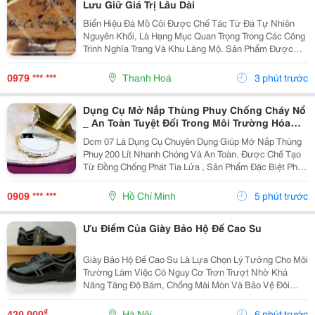
Lưu Giữ Giá Trị Lâu Dài
Biển Hiệu Đá Mồ Côi Được Chế Tác Từ Đá Tự Nhiên
Nguyên Khối, Là Hạng Mục Quan Trọng Trong Các Công
Trình Nghĩa Trang Và Khu Lăng Mộ. Sản Phẩm Được
Gia Công Tỉ Mỉ Với Bề Mặt Nhẵn Đẹp, Chữ Khắc Sắc
Nét, Giúp Lưu Giữ Thông Tin Người Đã Khuất Bền
0979 *** ***
Thanh Hoá
3 phút trước
Vững...
Dụng Cụ Mở Nắp Thùng Phuy Chống Cháy Nổ
_ An Toàn Tuyệt Đối Trong Môi Trường Hóa
Chất
Dcm 07 Là Dụng Cụ Chuyên Dụng Giúp Mở Nắp Thùng
Phuy 200 Lít Nhanh Chóng Và An Toàn. Được Chế Tạo
Từ Đồng Chống Phát Tia Lửa , Sản Phẩm Đặc Biệt Phù
Hợp Cho Các Khu Vực Làm Việc Có Nguy Cơ Cháy Nổ
Như Kho Xăng Dầu, Hóa Chất Và Dung Môi. Thông
0909 *** ***
Hồ Chí Minh
5 phút trước
Tin...
Ưu Điểm Của Giày Bảo Hộ Đế Cao Su
Giày Bảo Hộ Đế Cao Su Là Lựa Chọn Lý Tưởng Cho Môi
Trường Làm Việc Có Nguy Cơ Trơn Trượt Nhờ Khả
Năng Tăng Độ Bám, Chống Mài Mòn Và Bảo Vệ Đôi
Chân Hiệu Quả. Chất Liệu Đế Cao Su Giúp Giảm Nguy
Cơ Tai Nạn, Hỗ Trợ Người Lao Động Di Chuyển An
₫
420.000
Hà Nội
6 phút trước