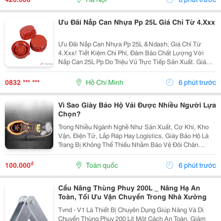
Toàn, Linh...
Ưu Đãi Nắp Can Nhựa Pp 25L Giá Chỉ Từ 4.Xxx
Ưu Đãi Nắp Can Nhựa Pp 25L &Ndash; Giá Chỉ Từ
4.Xxx! Tiết Kiệm Chi Phí, Đảm Bảo Chất Lượng Với
Nắp Can 25L Pp Do Triệu Vũ Trực Tiếp Sản Xuất. Giá
Ưu Đãi Chỉ Từ 4.Xxx/Cái (Giá Cũ 7.Xxx/Cái). ✅ Nhựa
Pp Nguyên Sinh Bền Chắc, Chịu Nhiệt Và Kháng...
0832 *** ***
Hồ Chí Minh
6 phút trước
Vì Sao Giày Bảo Hộ Vải Được Nhiều Người Lựa
Chọn?
Trong Nhiều Ngành Nghề Như Sản Xuất, Cơ Khí, Kho
Vận, Điện Tử, Lắp Ráp Hay Logistics, Giày Bảo Hộ Là
Trang Bị Không Thể Thiếu Nhằm Bảo Vệ Đôi Chân
Trước Những Nguy Cơ Tiềm Ẩn Trong Quá Trình Làm
Việc. Bên Cạnh Các Dòng Giày Da Truyền Thống, Giày
₫
100.000
Toàn quốc
6 phút trước
Bảo...
Cẩu Nâng Thùng Phuy 200L _ Nâng Hạ An
Toàn, Tối Ưu Vận Chuyển Trong Nhà Xưởng
Tvnd - V1 Là Thiết Bị Chuyên Dụng Giúp Nâng Và Di
Chuyển Thùng Phuy 200 Lít Một Cách An Toàn, Giảm