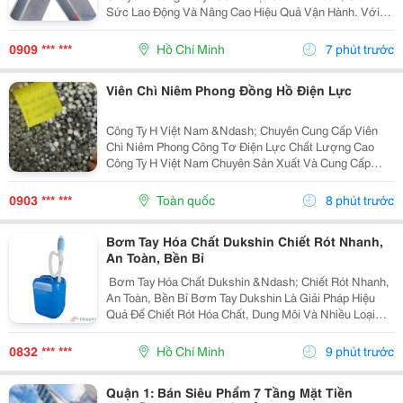
Sức Lao Động Và Nâng Cao Hiệu Quả Vận Hành. Với
Kết Cấu Thép Xi Mạ Chắc Chắn Cùng Tải Trọng Lên Đến
350 Kg , Sản Phẩm Đáp Ứng Tốt Nhu Cầu Sử Dụng
0909 *** ***
Hồ Chí Minh
7 phút trước
Trong...
Viên Chì Niêm Phong Đồng Hồ Điện Lực
Công Ty H Việt Nam &Ndash; Chuyên Cung Cấp Viên
Chì Niêm Phong Công Tơ Điện Lực Chất Lượng Cao
Công Ty H Việt Nam Chuyên Sản Xuất Và Cung Cấp
Viên Chì Niêm Phong Công Tơ Điện Lực Với Chất
Lượng Ổn Định, Đáp Ứng Nhu Cầu Của Các Đơn Vị
0903 *** ***
Toàn quốc
8 phút trước
Điện Lực,...
Bơm Tay Hóa Chất Dukshin Chiết Rót Nhanh,
An Toàn, Bền Bỉ
️ Bơm Tay Hóa Chất Dukshin &Ndash; Chiết Rót Nhanh,
An Toàn, Bền Bỉ Bơm Tay Dukshin Là Giải Pháp Hiệu
Quả Để Chiết Rót Hóa Chất, Dung Môi Và Nhiều Loại
Chất Lỏng Từ Thùng Phuy 200L Một Cách Nhanh Chóng
Và Tiện Lợi. ✅ Vận Hành Bằng Tay, Không Cần...
0832 *** ***
Hồ Chí Minh
9 phút trước
Quận 1: Bán Siêu Phẩm 7 Tầng Mặt Tiền