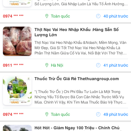
Số Lượng Lớn, Giá Nhập Luôn Là Yếu Tố Ảnh Hưởng
Trực Tiếp Đến Hiệu Quả Kinh Doanh. Tuy Nhiên, Một
Nguồn Hàng Tốt Không Chỉ Dừng Lại Ở Mức Giá
0974 *** ***
Toàn quốc
40 phút trước
Cạnh...
Thịt Nạc Vai Heo Nhập Khẩu :Hàng Sẵn Số
Lượng Lớn
Thịt Nạc Vai Heo Nhập Khẩu &Ndash; Mềm Mọng, Vân
Mỡ Đẹp, Giá Sỉ Tốt Thịt Nạc Vai Heo Nhập Khẩu Là
Phần Thịt Nằm Giữa Cổ Và Vai, Nổi Bật Với Thớ Thịt
Săn Chắc, Tỷ Lệ Nạc Cao Và Các Vân Mỡ Mảnh Phân
Bố Tự Nhiên . Sự Kết Hợp Hài Hòa Giữa Nạc Và Mỡ...
0911 *** ***
Hà Nội
41 phút trước
Thuốc Trừ Ốc Giá Rẻ Thethuangroup.com
"( Thuốc Trừ Ốc ) Chi Phí Đầu Tư Luôn Là Một Trong
Những Yếu Tố Được Bà Con Cân Nhắc Trước Mỗi Vụ
Mùa. Chính Vì Vậy, Khi Tìm Mua Thuốc Bảo Vệ Thực
Vật, Nhiều Người Thường Ưu Tiên Những Sản Phẩm
Có Mức Giá Hợp Lý Để Tiết Kiệm Ngân Sách. Tuy
0974 *** ***
Toàn quốc
49 phút trước
Nhiên, Giá...
Hót Hót - Giảm Ngay 100 Triệu - Chính Chủ