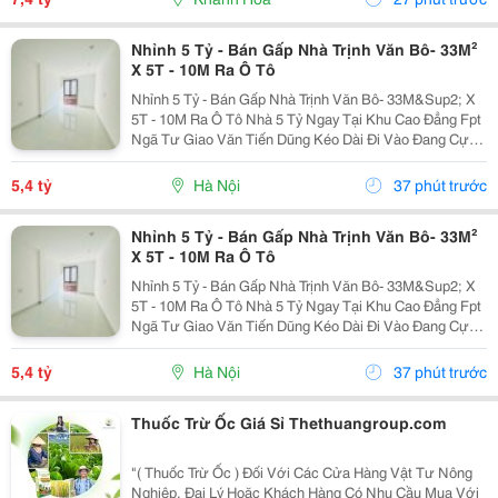
Nhỉnh 5 Tỷ - Bán Gấp Nhà Trịnh Văn Bô- 33M²
X 5T - 10M Ra Ô Tô
Nhỉnh 5 Tỷ - Bán Gấp Nhà Trịnh Văn Bô- 33M&Sup2; X
5T - 10M Ra Ô Tô Nhà 5 Tỷ Ngay Tại Khu Cao Đẳng Fpt
Ngã Tư Giao Văn Tiến Dũng Kéo Dài Đi Vào Đang Cực
Kỳ Đẹp. Căn Này Lại Có 5 Tầng, Gần Ô Tô, Gần Phố Và
Có Thể Vào Ở Ngay. 10M Ra Ô Tô,...
5,4 tỷ
Hà Nội
37 phút trước
Nhỉnh 5 Tỷ - Bán Gấp Nhà Trịnh Văn Bô- 33M²
X 5T - 10M Ra Ô Tô
Nhỉnh 5 Tỷ - Bán Gấp Nhà Trịnh Văn Bô- 33M&Sup2; X
5T - 10M Ra Ô Tô Nhà 5 Tỷ Ngay Tại Khu Cao Đẳng Fpt
Ngã Tư Giao Văn Tiến Dũng Kéo Dài Đi Vào Đang Cực
Kỳ Đẹp. Căn Này Lại Có 5 Tầng, Gần Ô Tô, Gần Phố Và
Có Thể Vào Ở Ngay. 10M Ra Ô Tô,...
5,4 tỷ
Hà Nội
37 phút trước
Thuốc Trừ Ốc Giá Sỉ Thethuangroup.com
"( Thuốc Trừ Ốc ) Đối Với Các Cửa Hàng Vật Tư Nông
Nghiệp, Đại Lý Hoặc Khách Hàng Có Nhu Cầu Mua Với