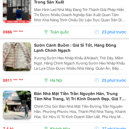
Trong Sản Xuất
Màn Hình Led Nhà Máy Đang Trở Thành Giải Pháp Hiển
Thị Được Nhiều Doanh Nghiệp Sản Xuất Quan Tâm
Nhờ Khả Năng Trình Chiếu Dữ Liệu Trực Quan Trên Diện
Tích Lớn. Không Chỉ Phục Vụ Nhu Cầu Trình Chiếu Hình
Ảnh, Màn Hình Led Còn Có Thể Hỗ Trợ Theo Dõi Và...
0986 *** ***
Toàn quốc
23 phút trước
Sườn Cánh Buồm : Giá Sỉ Tốt, Hàng Đông
Lạnh Chính Ngạch
Xương Sườn Heo Nhập Khẩu &Ndash; Thịt Dày, Mềm
Ngọt, Hàng Chính Ngạch Xương Sườn Heo Nhập Khẩu
Là Lựa Chọn Được Nhiều Nhà Hàng, Quán Ăn, Bếp
Công Nghiệp Và Gia Đình Ưa Chuộng Nhờ Phần Thịt
Dày, Mềm Ngọt, Xương Nhỏ Và Hương Vị Thơm Ngon
0911 *** ***
Hà Nội
25 phút trước
Tự Nhiên ....
Bán Nhà Mặt Tiền Trần Nguyên Hãn, Trung
Tâm Nha Trang, Vị Trí Kinh Doanh Đẹp, Giá 7,4
Tỷ
Chính Chủ Gửi Bán Nhà Mặt Tiền Đường Trần Nguyên
Hãn, Phường Phước Hòa, Thành Phố Nha Trang, Khánh
Hòa, Sở Hữu Vị Trí Kinh Doanh Sầm Uất, Phù Hợp Mở
Cửa Hàng, Văn Phòng, Showroom Hoặc Đầu Tư Cho
Thuê Lâu Dài. Thông Tin Chi Tiết. - Địa Chỉ: Số...
7,4 tỷ
Khánh Hòa
27 phút trước