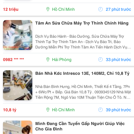
Vợ Chồng 2 Con Nhỏ, Bé Lớn 9 Tuổi Đã Đi Học Có Ba
Mẹ Đưa Rước, Bé Nhỏ 1 Tuổi. Nhà Thì Chỉ Có 1 Lầu.
12 triệu
Hồ Chí Minh
27 phút trước
Tôi...
Tâm An Sửa Chữa Máy Trợ Thính Chính Hãng
Dịch Vụ Bảo Hành - Bảo Dưỡng, Sửa Chữa Máy Trợ
Thính Tại Trợ Thính Tâm An - Dịch Vụ Bảo Trì, Bảo
Dưỡng Miễn Phí Trợ Thính Tâm An Tiến Hành Dịch Vụ
Bảo Dưỡng, Vệ Sinh Sấy Khô Máy Trợ Thính Định Kì 3
Tháng/1 Lần Đối Với Tất Cả Các Thiêt Bị Trợ...
0982 *** ***
Hải Phòng
33 phút trước
Bán Nhà Kdc Intresco 13E, 140M2, Chỉ 10,8 Tỷ
Nhà Bán Bình Hưng, Hồ Chí Minh, Thiết Kế 4 Tầng, 7Pn
+ 6Wc/Pt + Bếp. Giá Bán 10,8 Tỷ . 0939345129 Nhà Mặt
Tiền Rộng 7M, Ngõ Vào 10M Thuận Tiện Cho Ô Tô. Nội
Thất Bao Gồm Điều Hòa, Tủ Lạnh, Giường, Mang Đến
Không Gian Sống Thoải Mái Và Tiện Nghi....
10,8 tỷ
Hồ Chí Minh
39 phút trước
Mình Đang Cần Tuyển Gấp Người Giúp Việc
Cho Gia Đình