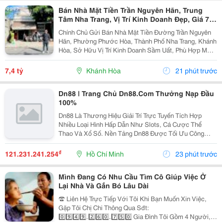
Bán Nhà Mặt Tiền Trần Nguyên Hãn, Trung
Tâm Nha Trang, Vị Trí Kinh Doanh Đẹp, Giá 7,4
Tỷ
Chính Chủ Gửi Bán Nhà Mặt Tiền Đường Trần Nguyên
Hãn, Phường Phước Hòa, Thành Phố Nha Trang, Khánh
Hòa, Sở Hữu Vị Trí Kinh Doanh Sầm Uất, Phù Hợp Mở
Cửa Hàng, Văn Phòng, Showroom Hoặc Đầu Tư Cho
Thuê Lâu Dài. Thông Tin Chi Tiết. - Địa Chỉ: Số...
7,4 tỷ
Khánh Hòa
21 phút trước
Dn88 | Trang Chủ Dn88.Com Thưởng Nạp Đầu
100%
Dn88 Là Thương Hiệu Giải Trí Trực Tuyến Tích Hợp
Nhiều Loại Hình Hấp Dẫn Như Slots, Cá Cược Thể
Thao Và Xổ Số. Nền Tảng Dn88 Được Tối Ưu Công
Nghệ, Bảo Mật Cao, Nạp Rút Nhanh Và Hỗ Trợ Tốt Trên
Pc Lẫn Điện Thoại Di Động. Website:
₫
121.231.241.254
Hồ Chí Minh
23 phút trước
Https://Dn88C.com/...
Mình Đang Có Nhu Cầu Tìm Cô Giúp Việc Ở
Lại Nhà Và Gắn Bó Lâu Dài
☎️ Liên Hệ Trực Tiếp Với Tôi Khi Bạn Muốn Xin Việc,
Gặp Tôi Chị Chi Thông Qua Sđt:
0️⃣9️⃣4️⃣9️⃣.2️⃣6️⃣0️⃣.7️⃣5️⃣0️⃣ Gia Đình Tôi Gồm 4 Người, 2