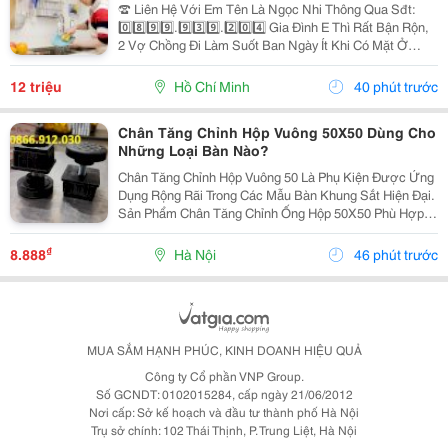
☎️ Liên Hệ Với Em Tên Là Ngọc Nhi Thông Qua Sđt:
0️⃣8️⃣9️⃣9️⃣.9️⃣3️⃣9️⃣.2️⃣0️⃣4️⃣ Gia Đình E Thì Rất Bận Rộn,
2 Vợ Chồng Đi Làm Suốt Ban Ngày Ít Khi Có Mặt Ở
Nhà. Nhưng Nhà Lại Có 1 Bà Cụ Đau Yếu Và 1 Bé Nhỏ
Năm Nay Đã Gần 2 Tuổi Vì Vậy Để Có Thể An...
12 triệu
Hồ Chí Minh
40 phút trước
Chân Tăng Chỉnh Hộp Vuông 50X50 Dùng Cho
Những Loại Bàn Nào?
Chân Tăng Chỉnh Hộp Vuông 50 Là Phụ Kiện Được Ứng
Dụng Rộng Rãi Trong Các Mẫu Bàn Khung Sắt Hiện Đại.
Sản Phẩm Chân Tăng Chỉnh Ống Hộp 50X50 Phù Hợp
Với Bàn Làm Việc, Bàn Ăn, Bàn Quán Cà Phê, Bàn
Thao Tác Công Nghiệp Và Nhiều Loại Kệ, Tủ. Với Chân
₫
8.888
Hà Nội
46 phút trước
Đế...
MUA SẮM HẠNH PHÚC, KINH DOANH HIỆU QUẢ
Công ty Cổ phần VNP Group.
Số GCNDT: 0102015284, cấp ngày 21/06/2012
Nơi cấp: Sở kế hoạch và đầu tư thành phố Hà Nội
Trụ sở chính: 102 Thái Thịnh, P. Trung Liệt, Hà Nội