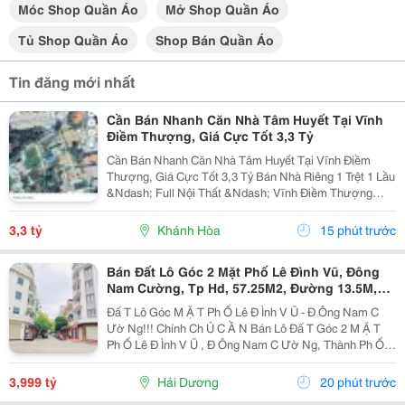
Móc Shop Quần Áo
Mở Shop Quần Áo
Tủ Shop Quần Áo
Shop Bán Quần Áo
Tin đăng mới nhất
Cần Bán Nhanh Căn Nhà Tâm Huyết Tại Vĩnh
Điềm Thượng, Giá Cực Tốt 3,3 Tỷ
Cần Bán Nhanh Căn Nhà Tâm Huyết Tại Vĩnh Điềm
Thượng, Giá Cực Tốt 3,3 Tỷ Bán Nhà Riêng 1 Trệt 1 Lầu
&Ndash; Full Nội Thất &Ndash; Vĩnh Điềm Thượng
&Ndash; Gần 23/10 Vị Trí: Thôn Vĩnh Điềm Thượng,
Cách Đường 23/10 Chỉ 50M Hẻm Thông Thoáng, Kết...
3,3 tỷ
Khánh Hòa
15 phút trước
Bán Đất Lô Góc 2 Mặt Phố Lê Đình Vũ, Đông
Nam Cường, Tp Hd, 57.25M2, Đường 13.5M,
3.X Tỷ
Đấ T Lô Góc M Ặ T Ph Ố Lê Đ Ình V Ũ - Đ Ông Nam C
Ườ Ng!!! Chính Ch Ủ C Ầ N Bán Lô Đấ T Góc 2 M Ặ T
Ph Ố Lê Đ Ình V Ũ , Đ Ông Nam C Ườ Ng, Thành Ph Ố H
Ả I D Ươ Ng - Di Ệ N Tích 57.25M2, H Ướ Ng Tây, Tây B
Ắ C - M Ặ T Ti Ề N C Ự C R Ộ Ng -...
3,999 tỷ
Hải Dương
20 phút trước