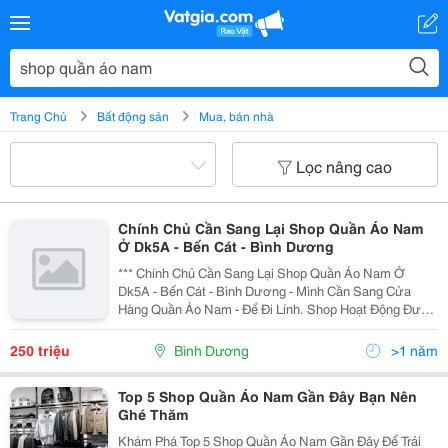
Trang Chủ
Bất động sản
Mua, bán nhà
Lọc nâng cao
Chính Chủ Cần Sang Lại Shop Quần Áo Nam
Ở Dk5A - Bến Cát - Bình Dương
*** Chính Chủ Cần Sang Lại Shop Quần Áo Nam Ở
Dk5A - Bến Cát - Bình Dương - Mình Cần Sang Cửa
Hàng Quần Áo Nam - Để Đi Lính. Shop Hoạt Động Được
1 Năm 6 Tháng. Đã Có Nguồn Khách Hàng Sẵn. - Shop
Gần Khu Đường Lớn, Dân Cư Đông Đúc, Trường
250 triệu
Bình Dương
>1 năm
Học,...
Top 5 Shop Quần Áo Nam Gần Đây Bạn Nên
Ghé Thăm
Khám Phá Top 5 Shop Quần Áo Nam Gần Đây Để Trải