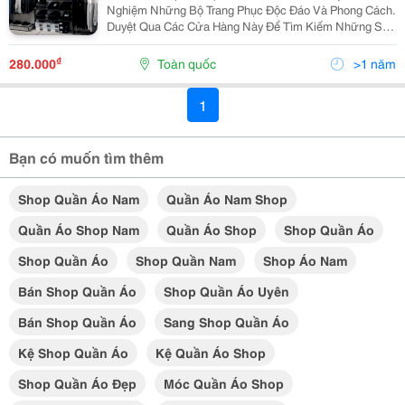
Nghiệm Những Bộ Trang Phục Độc Đáo Và Phong Cách.
Duyệt Qua Các Cửa Hàng Này Để Tìm Kiếm Những Sản
Phẩm Thời Trang Mới Nhất Và Độc Quyền I. Giới Thiệu
Thông Tin Về Shop Quần Áo Nam Trong Những Thập...
₫
280.000
Toàn quốc
>1 năm
1
Bạn có muốn tìm thêm
Shop Quần Áo Nam
Quần Áo Nam Shop
Quần Áo Shop Nam
Quần Áo Shop
Shop Quần Áo
Shop Quần Áo
Shop Quần Nam
Shop Áo Nam
Bán Shop Quần Áo
Shop Quần Áo Uyên
Bán Shop Quần Áo
Sang Shop Quần Áo
Kệ Shop Quần Áo
Kệ Quần Áo Shop
Shop Quần Áo Đẹp
Móc Quần Áo Shop