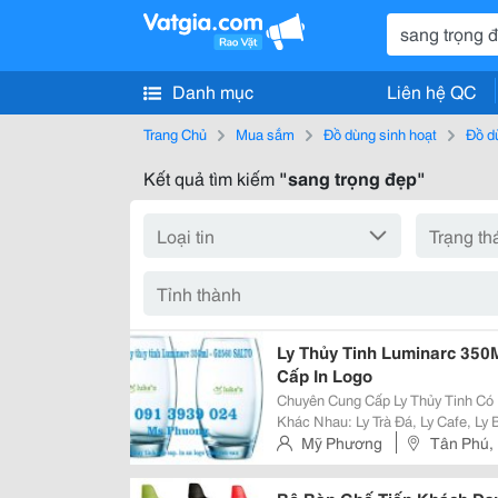
Danh mục
Liên hệ QC
Trang Chủ
Mua sắm
Đồ dùng sinh hoạt
Đồ d
Kết quả tìm kiếm
"sang trọng đẹp"
Ly Thủy Tinh Luminarc 350M
Cấp In Logo
Chuyên Cung Cấp Ly Thủy Tinh Có In Logo Th
Khác Nhau: Ly Trà Đá, Ly Cafe, Ly Bia..... Ly Thủy Tinh In Logo Bộ 
Tinh Luminarc 350Ml - G2560 Salto
Mỹ Phương
Tân Phú, 
Ly Cao Cấp. Đảm