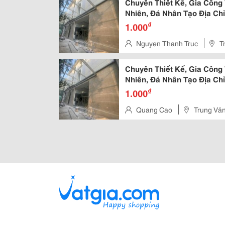
Chuyên Thiết Kế, Gia Công
Nhiên, Đá Nhân Tạo Địa Ch
,
₫
1.000
Nguyen Thanh Truc
T
Chuyên Thiết Kế, Gia Công
Nhiên, Đá Nhân Tạo Địa Ch
,
₫
1.000
Quang Cao
Trung Vă