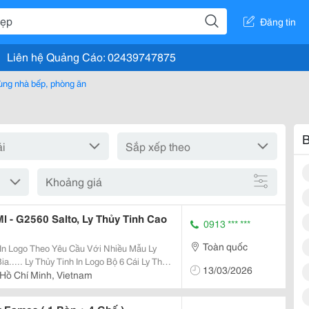
Đăng tin
Liên hệ Quảng Cáo: 02439747875
ùng nhà bếp, phòng ăn
B
Khoảng giá
l - G2560 Salto, Ly Thủy Tinh Cao
0913 *** ***
Toàn quốc
eo Yêu Cầu Với Nhiều Mẫu Ly
6 Cái Ly Thủy
13/03/2026
: Với Thiết Kế Sang Trọng. Đẹp Mắt. Dòng
Hồ Chí Minh, Vietnam