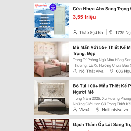
Quận Tân Bình, Thành Phố Hồ 
Cửa Nhựa Abs Sang Trọng
3,55 triệu
Thảo Sgd Bh
1725 Ng
Tân Tiến , Thành Phố Biên Hòa
Mê Mẩn Với 55+ Thiết Kế 
Trọng, Đẹp
Trang Trí Phòng Ngủ Màu Hồng San
Thượng, Là Xu Hướng Chưa Bao G
Bé Gái, Mà Đây Còn Là Sự Lựa C
Nội Thất Viva
606 Ng
Cùng Nội Thất Viva Tham Khảo Ng
Thuận
Bỏ Túi 100+ Mẫu Thiết Kế 
Người Mê
Trong Năm 2025, Xu Hướng Phòng 
Những Giới Hạn Cũ Trong Thiết Kế 
Đến Bạn Rất Nhiều Mẫu Decor Phò
Viva4
Noithatviva.vn
Cổ Điển, Hiện Đại, Cho Chung Cư,.
Gạch Thảm Ốp Lát Sang Tr