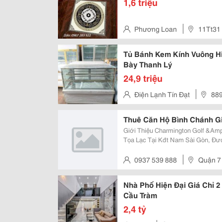
1,6 triệu
Phương Loan
11Tt31
Tủ Bánh Kem Kính Vuông H
Bày Thanh Lý
24,9 triệu
Điện Lạnh Tín Đạt
889
Quận Bình Tân Tp.hồ Chí Minh
Thuê Căn Hộ Bình Chánh Gi
Giới Thiệu Charmington Golf &Amp; Life Dự Án Charmington Golf
Tọa Lạc Tại Kđt Nam Sài Gòn, Đư
Theo Chuẩn Khu Căn Hộ Sang Trọ
Giải Trí Của Cư Dân. Đây Còn Là D
0937 539 888
Quận 7
Nhà Phố Hiện Đại Giá Chỉ 2
Cầu Tràm
2,4 tỷ