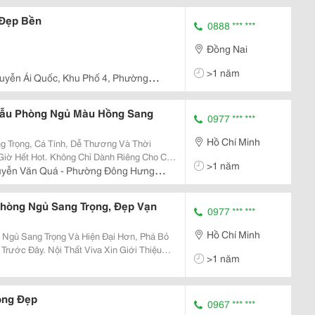
Chí Minh
 Đẹp Bền
0888 *** ***
Đồng Nai
>1 năm
uyễn Ái Quốc, Khu Phố 4, Phường
Mẫu Phòng Ngủ Màu Hồng Sang
0977 *** ***
Hồ Chí Minh
g Trọng, Cá Tính, Dễ Thương Và Thời
iờ Hết Hot. Không Chỉ Dành Riêng Cho Các
>1 năm
họn Được Nhiều Cô Nàng Ưa Thích. Hãy
uyễn Văn Quá - Phường Đông Hưng
ay Những Ý...
Phòng Ngủ Sang Trọng, Đẹp Vạn
0977 *** ***
Hồ Chí Minh
Ngủ Sang Trọng Và Hiện Đại Hơn, Phá Bỏ
Trước Đây. Nội Thất Viva Xin Giới Thiệu
>1 năm
ng Ngủ Sang Trọng Phong Cách Luxury, Tân
..
ọng Đẹp
0967 *** ***