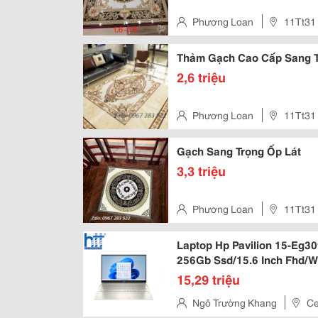
Phương Loan
11Tt31
Thảm Gạch Cao Cấp Sang 
2,6 triệu
Phương Loan
11Tt31
Gạch Sang Trọng Ốp Lát
3,3 triệu
Phương Loan
11Tt31
Laptop Hp Pavilion 15-Eg3
256Gb Ssd/15.6 Inch Fhd/W
15,29 triệu
Ngô Trường Khang
Ce