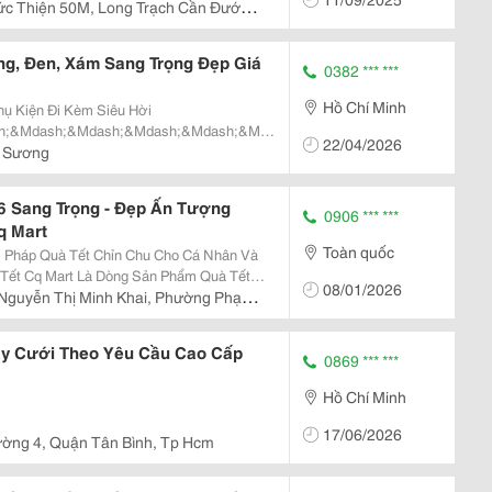
ức Thiện 50M, Long Trạch Cần Đước,
 Trạch, Kcn Cầu Tràm)
ng, Đen, Xám Sang Trọng Đẹp Giá
0382 *** ***
Hồ Chí Minh
h;&Mdash;&Mdash;&Mdash;&Mdash;&Mdash;&Mdash;&Mdash;&Mdash;&Md
22/04/2026
 Sương
6 Sang Trọng - Đẹp Ấn Tượng
0906 *** ***
q Mart
Toàn quốc
i Pháp Quà Tết Chỉn Chu Cho Cá Nhân Và
08/01/2026
 Mùa Tết 2026, Hướng Đến Nhu Cầu Biếu
Nguyễn Thị Minh Khai, Phường Phạm
hân Và Bạn...
áy Cưới Theo Yêu Cầu Cao Cấp
0869 *** ***
Hồ Chí Minh
17/06/2026
ường 4, Quận Tân Bình, Tp Hcm