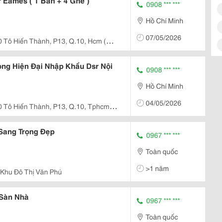
 Eames ( 1 Bàn + 4 Ghế )
0908 *** ***
Hồ Chí Minh
07/05/2026
0 Tô Hiến Thành, P13, Q.10, Hcm (
ng Hiện Đại Nhập Khẩu Dsr Nội
0908 *** ***
Hồ Chí Minh
04/05/2026
0 Tô Hiến Thành, P13, Q.10, Tphcm (
Sang Trọng Đẹp
0967 *** ***
Toàn quốc
>1 năm
 Khu Đô Thị Văn Phú
Sàn Nhà
0967 *** ***
Toàn quốc