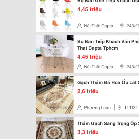
Bộ Bàn Ghế Tiếp Khách Dsr
4,45 triệu
Nội Thất Capta
243/2
Gần Siêu Thị Big C)
Bộ Bàn Tiếp Khách Văn Phò
That Capta Tphcm
4,45 triệu
Nội Thất Capta
243/2
Gần Siêu Thị Big C)
Gạch Thảm Đá Hoa Ốp Lát 
2,6 triệu
Phương Loan
11Tt31
Thảm Gạch Sang Trọng Ốp 
3,3 triệu