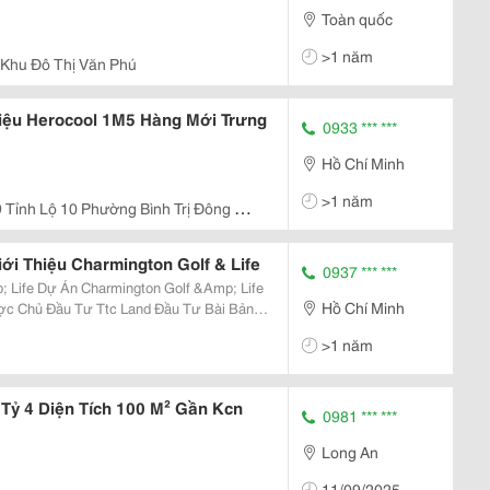
Toàn quốc
>1 năm
 Khu Đô Thị Văn Phú
iệu Herocool 1M5 Hàng Mới Trưng
0933 *** ***
Hồ Chí Minh
>1 năm
 Tỉnh Lộ 10 Phường Bình Trị Đông B
ới Thiệu Charmington Golf & Life
0937 *** ***
 &Amp; Life
Hồ Chí Minh
ợc Chủ Đầu Tư Ttc Land Đầu Tư Bài Bản
ng, Đáp Ứng Nhu Cầu Sống, Làm Việc Và
>1 năm
ự...
 Tỷ 4 Diện Tích 100 M² Gần Kcn
0981 *** ***
Long An
11/09/2025