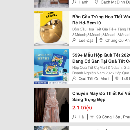
Hạnh
Cách Mt Đinh Đ
Long An (Gần Công An Xã Long
Bồn Cầu Trứng Họa Tiết Và
Rẻ Hd-Bcm10
Bồn Cầu Hoạ Tiết Giá Rẻ + Tặng Phụ Kiện Đi Kèm Siêu Hời
&Mdash;&Mdash;&Mdash;&Mdas
Giá Siêu Rẻ ̂: Noithathongdat.com Giá: V&Hellip; Luxury Item Bồn Cầu Họa
Lee Đạt
Chung Cư An
Tiết Đen...
599+ Mẫu Hộp Quà Tết 202
Đang Có Sẵn Tại Quà Tết C
Hộp Quà Tết Cq Mart &Ndash; Giả
Doanh Nghiệp Năm 2026 Hộp Quà Tết Cq Mart Là Dòng Sản Phẩm Quà Tết
Được Phát Triển Chuyên Biệt Cho
Quà Tết Cq Mart
149 
Tặng Nhân Viên, Đối Tác, Người T
Ngũ Lão, Q1
Chuyên May Đo Thiết Kế V
Sang Trọng Đẹp
2,1 triệu
Hà
99 Cộng Hòa , Ph