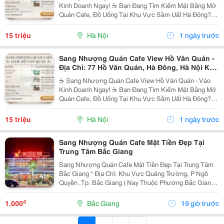
Kinh Doanh Ngay! ☕ Bạn Đang Tìm Kiếm Mặt Bằng Mở
Quán Cafe, Đồ Uống Tại Khu Vực Sầm Uất Hà Đông?
Đây Chính Là Cơ Hội Vàng Dành Cho Bạn! Thông Tin
Chi Tiết: ◇ Địa Chỉ: 77 Hồ Văn Quán, Hà Đông, Hà...
15 triệu
Hà Nội
1 ngày trước
Sang Nhượng Quán Cafe View Hồ Văn Quán -
Địa Chỉ: 77 Hồ Văn Quán, Hà Đông, Hà Nội Khu
Vực Kinh Doanh Sầm Uất
☕ Sang Nhượng Quán Cafe View Hồ Văn Quán - Vào
Kinh Doanh Ngay! ☕ Bạn Đang Tìm Kiếm Mặt Bằng Mở
Quán Cafe, Đồ Uống Tại Khu Vực Sầm Uất Hà Đông?
Đây Chính Là Cơ Hội Vàng Dành Cho Bạn! Thông Tin
Chi Tiết: ◇ Địa Chỉ: 77 Hồ Văn Quán, Hà Đông, Hà...
15 triệu
Hà Nội
1 ngày trước
Sang Nhượng Quán Cafe Mặt Tiền Đẹp Tại
Trung Tâm Bắc Giang
Sang Nhượng Quán Cafe Mặt Tiền Đẹp Tại Trung Tâm
Bắc Giang * Địa Chỉ: Khu Vực Quảng Trường, P Ngô
Quyền ,Tp. Bắc Giang ( Nay Thuộc Phường Bắc Giang *
Diện Tích: 115M&Sup2; - Thiết Kế: Quán 2 Tầng, Mặt
Bằng Rộng Rãi, Thoáng Đẹp - Vị Trí: Mặt Tiền...
₫
1.000
Bắc Giang
19 giờ trước