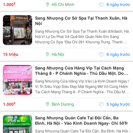
Tân Bình, Gần Chợ, Đối Diện Chung Cư, Xung...
₫
1.000
Hồ Chí Minh
6 ngày trước
Sang Nhượng Cơ Sở Spa Tại Thanh Xuân, Hà
Nội
Sang Nhượng Cơ Sở Spa Tại Thanh Xuân &Ndash; Hà
Nội Vì Lý Do Phải Về Quê Mở Quán Nên Em Sang
Nhượng Cs Spa *Địa Chỉ 281 Khương Trung, Thanh
Xuân, Hà Nội &Ndash; Diện Tích: 30M2 X 4 Tầng
&Ndash; Có Phòng Ngủ Ở Tầng 3, Đầy Đủ Điều...
15 triệu
Hà Nội
6 ngày trước
Sang Nhượng Cửa Hàng Vip Tại Cách Mạng
Tháng 8 - P Chánh Nghĩa - Thủ Dầu Một. Do
Thay Đổi Định Hướng Kinh Doanh
Sang Nhượng Cửa Hàng Vip Vào Là Kinh Doanh Ngay !
Vị Trí Siêu Vipp Siêu Đẹp Mặt Ngang 9M Vô Cùng Hiếm
Tại Cách Mạng Tháng 8 - P Chánh Nghĩa - Thủ Dầu Một.
Do Thay Đổi Định Hướng Kinh Doanh, Mình Cần Sang
Nhượng Lại Cửa Hàng Đang Hoạt Động. Giá...
₫
1.000
Bình Dương
5 ngày trước
Sang Nhượng Quán Cafe Tại Đội Cấn, Ba
Đình, Hà Nội - Vào Kinh Doanh Ngay- Chỉ 50Tr
Sang Nhượng Quán Cafe Tại Đội Cấn, Ba Đình, Hà Nội -