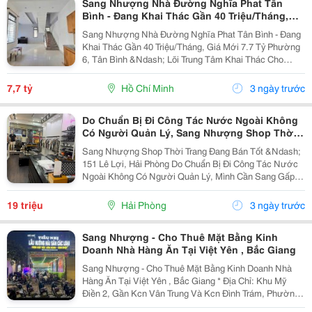
Sang Nhượng Nhà Đường Nghĩa Phat Tân
Bình - Đang Khai Thác Gần 40 Triệu/Tháng,
Giá Mới 7.7 Tỷ
Sang Nhượng Nhà Đường Nghĩa Phat Tân Bình - Đang
Khai Thác Gần 40 Triệu/Tháng, Giá Mới 7.7 Tỷ Phường
6, Tân Bình &Ndash; Lõi Trung Tâm Khai Thác Cho
Thuê Cực Tốt (Giáp Hoàng Văn Thụ &Ndash; Lê Văn Sỹ
&Ndash; Sân Bay Tân Sơn Nhất) 4.2 X 14M ...
7,7 tỷ
Hồ Chí Minh
3 ngày trước
Do Chuẩn Bị Đi Công Tác Nước Ngoài Không
Có Người Quản Lý, Sang Nhượng Shop Thời
Trang Đang Bán Tốt Địa Chỉ: 151 Lê Lợi, Hải
Sang Nhượng Shop Thời Trang Đang Bán Tốt &Ndash;
151 Lê Lợi, Hải Phòng Do Chuẩn Bị Đi Công Tác Nước
Ngoài Không Có Người Quản Lý, Mình Cần Sang Gấp
Shop Quần Áo Mặt Tiền Đẹp &Ndash; Kinh Doanh Ngay
&Ndash; Có Sẵn Lượng Khách Ổn Định. Thông Tin...
19 triệu
Hải Phòng
3 ngày trước
Sang Nhượng - Cho Thuê Mặt Bằng Kinh
Doanh Nhà Hàng Ăn Tại Việt Yên , Bắc Giang
Sang Nhượng - Cho Thuê Mặt Bằng Kinh Doanh Nhà
Hàng Ăn Tại Việt Yên , Bắc Giang * Địa Chỉ: Khu Mỹ
Điền 2, Gần Kcn Vân Trung Và Kcn Đình Trám, Phường
Nếnh, Tỉnh Bắc Ninh (Khu Việt Yên, Bắc Giang Cũ). *