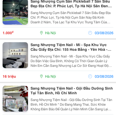
Sang Nhượng Cụm Sân Pickleball 7 Sân Siêu
Đẹp Địa Chỉ: P. Phúc Lợi, Tp Hà Nội Sân Đang
Hoạt Động Ổn Định, Có Lượng
Sang Nhượng Cụm Sân Pickleball 7 Sân Siêu Đẹp Địa
Chỉ: P. Phúc Lợi, Tp Hà Nội Cụm Sân Này Đã Kinh
Doanh 2 Năm, Tọa Lạc Tại Khu Vực Trung Tâm Của
Phường, Hoạt Động Tốt Với Lượng Khách Và Doanh
Thu Ổn Định. Không Gian Thoáng Đãng, Cơ Sở Vật
₫
1.000
Hà Nội
03/08/2026
Chất...
Sang Nhượng Tiệm Nail - Mi - Spa Khu Vực
Cầu Giấy Địa Chỉ: 155 Hoa Bằng - Yên Hòà -
Cầu Giấy - Hà Nội
Sang Nhượng Tiệm Nail - Mi - Spa Khu Vực Cầu Giấy
Do Bận Việc Gia Đình, Không Có Thời Gian Quản Lý
Nên Em Cần Sang Nhượng Lại Cơ Sở Đang Hoạt Động
Ổn Định. Địa Chỉ: 155 Hoa Bằng - Yên Hòà - Cầu Giấy -
Hà Nội ⚜️ Mặt Bằng 4 Tầng Rộng Rãi: Diện...
16 triệu
Hà Nội
03/08/2026
Sang Nhượng Tiệm Nail - Gội Đầu Dưỡng Sinh
Tại Tân Bình, Hồ Chí Minh
Sang Nhượng Tiệm Nail - Gội Đầu Dưỡng Sinh Tại Tân
Bình, Hồ Chí Minh * Do Đang Mang Thai, Sức Khỏe
Không Đảm Bảo Để Quản Lý Nên Mình Cần Sang Lại
Tiệm Đang Hoạt Động Ổn Định. * Vị Trí Đẹp Tại Khu Vực