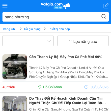
Trang Chủ
Đồ gia dụng
Thiết bị nhà bếp
Lọc nâng cao
Cần Thanh Lý Bộ Máy Pha Cà Phê Mới 99%
Thanh Lý Máy Pha Cà Phê Casadio Undici A1 Đã Qua
Sử Dụng 1 Tháng Còn Mới 99% Là Dòng Máy Pha Cà
Phê Chuyên Nghiệp 1 Group Nhập Khẩu Từ Ý - Khách
Mua Nhưng Không Có Thời Kinh Doanh Nên Cần Sang
Nhương Lại Cho Khách Cần Mơ Quán Mới - Đặc Biệt
40 triệu
Hồ Chí Minh
03/08/2026
Dòng Máy...
Do Thay Đổi Kế Hoạch Kinh Doanh Cần Tìm
Người Thiện Chí Để Tiếp Quản Lại Toàn Bộ
Spa Tại 24/4 Thủ Khoa Huân Không Gian Sạch
Chính Chủ Cần Sang Nhượng Spa Tại Quận 1 Tp Hồ Chí