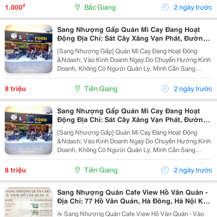
Diện Tích : 75M2 - Mặt Tiền 4M - Mặt Bằng...
₫
1.000
Bắc Giang
2 ngày trước
Sang Nhượng Gấp Quán Mì Cay Đang Hoạt
Động Địa Chỉ: Sát Cây Xăng Vạn Phát, Đường
Dt876, Xã Bình Trưng, Châu Thành, Tiền
[Sang Nhượng Gấp] Quán Mì Cay Đang Hoạt Động
&Ndash; Vào Kinh Doanh Ngay Do Chuyển Hướng Kinh
Doanh, Không Có Người Quản Lý, Mình Cần Sang
Nhượng Lại Toàn Bộ Quán Mì Cay Lalafood Vĩnh Kim.
Quán Đang Hoạt Động Ổn Định, Có Lượng Khách Quen
8 triệu
Tiền Giang
2 ngày trước
Sẵn. Địa...
Sang Nhượng Gấp Quán Mì Cay Đang Hoạt
Động Địa Chỉ: Sát Cây Xăng Vạn Phát, Đường
Dt876, Xã Bình Trưng, Châu Thành, Tiền
[Sang Nhượng Gấp] Quán Mì Cay Đang Hoạt Động
&Ndash; Vào Kinh Doanh Ngay Do Chuyển Hướng Kinh
Doanh, Không Có Người Quản Lý, Mình Cần Sang
Nhượng Lại Toàn Bộ Quán Mì Cay Lalafood Vĩnh Kim.
Quán Đang Hoạt Động Ổn Định, Có Lượng Khách Quen
8 triệu
Tiền Giang
2 ngày trước
Sẵn. Địa...
Sang Nhượng Quán Cafe View Hồ Văn Quán -
Địa Chỉ: 77 Hồ Văn Quán, Hà Đông, Hà Nội Khu
Vực Kinh Doanh Sầm Uất
☕ Sang Nhượng Quán Cafe View Hồ Văn Quán - Vào