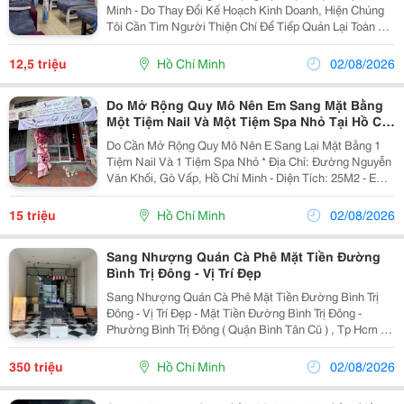
Sẽ, Cơ
Minh - Do Thay Đổi Kế Hoạch Kinh Doanh, Hiện Chúng
Tôi Cần Tìm Người Thiện Chí Để Tiếp Quản Lại Toàn Bộ
Spa Tại 24/4 Thủ Khoa Huân, P. Bến Thành Q1, Tphcm.
- Diện Tích: Rộng Rãi, Không Gian Sạch...
12,5 triệu
Hồ Chí Minh
02/08/2026
Do Mở Rộng Quy Mô Nên Em Sang Mặt Bằng
Một Tiệm Nail Và Một Tiệm Spa Nhỏ Tại Hồ Chí
Minh
Do Cần Mở Rộng Quy Mô Nên E Sang Lại Mặt Bằng 1
Tiệm Nail Và 1 Tiệm Spa Nhỏ * Địa Chỉ: Đường Nguyễn
Văn Khối, Gò Vấp, Hồ Chí Minh - Diện Tích: 25M2 - Em
Chỉ Sang Nhượng Mặt Bằng Bao Gồm : Cửa Kính, Máy
Lạnh, Rèm Cửa, Bảng Hiệu, Không...
15 triệu
Hồ Chí Minh
02/08/2026
Sang Nhượng Quán Cà Phê Mặt Tiền Đường
Bình Trị Đông - Vị Trí Đẹp
Sang Nhượng Quán Cà Phê Mặt Tiền Đường Bình Trị
Đông - Vị Trí Đẹp - Mặt Tiền Đường Bình Trị Đông -
Phường Bình Trị Đông ( Quận Bình Tân Cũ ) , Tp Hcm -
Diện Tích: 4 X 20M - Nở Hậu 8M - Mặt Bằng: Tầng Trệt,
1 Phòng, 2 Wc - Giá Thuê: 15...
350 triệu
Hồ Chí Minh
02/08/2026