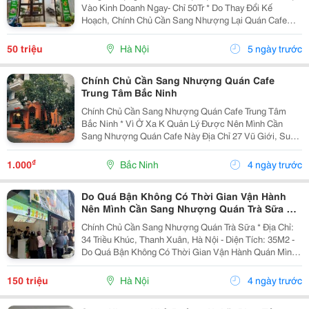
Vào Kinh Doanh Ngay- Chỉ 50Tr * Do Thay Đổi Kế
Hoạch, Chính Chủ Cần Sang Nhượng Lại Quán Cafe
Không Chung Chủ, Chỉ Việc Vào Kinh Doanh Ngay. *
Diện Tích: 35M2 + Máy Pha Cafe, Máy Xay Cafe, Máy...
50 triệu
Hà Nội
5 ngày trước
Chính Chủ Cần Sang Nhượng Quán Cafe
Trung Tâm Bắc Ninh
Chính Chủ Cần Sang Nhượng Quán Cafe Trung Tâm
Bắc Ninh * Vì Ở Xa K Quản Lý Được Nên Mình Cần
Sang Nhượng Quán Cafe Này Địa Chỉ 27 Vũ Giới, Suối
Hoa, Bắc Ninh * Quán Đang Hoạt Động Ổn Định, Có Sẵn
Lượng Khách Quen. * Vị Trí Lô Góc Đẹp, Dễ Nhận...
₫
1.000
Bắc Ninh
4 ngày trước
Do Quá Bận Không Có Thời Gian Vận Hành
Nên Mình Cần Sang Nhượng Quán Trà Sữa Tại
34 Triều Khúc, Hà Nội
Chính Chủ Cần Sang Nhượng Quán Trà Sữa * Địa Chỉ:
34 Triều Khúc, Thanh Xuân, Hà Nội - Diện Tích: 35M2 -
Do Quá Bận Không Có Thời Gian Vận Hành Quán Mình
Cần Sang Nhượng Lại Cho Bạn Nào Có Nhu Cầu Và
Đam Mê Kinh Doanh. - Quán Vẫn Đang Hoạt Động...
150 triệu
Hà Nội
4 ngày trước