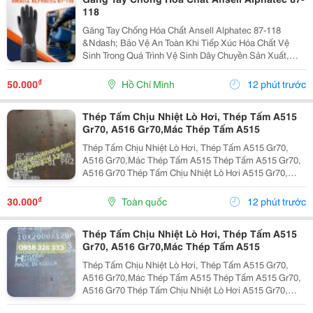
118
Găng Tay Chống Hóa Chất Ansell Alphatec 87-118
&Ndash; Bảo Vệ An Toàn Khi Tiếp Xúc Hóa Chất Vệ
Sinh Trong Quá Trình Vệ Sinh Dây Chuyền Sản Xuất,
Nhà Máy Và Khu Công Nghiệp, Người Lao Động
Thường Xuyên Tiếp Xúc Với Hóa Chất Tẩy Rửa, Dung
₫
50.000
Hồ Chí Minh
12 phút trước
Dịch Khử...
Thép Tấm Chịu Nhiệt Lò Hơi, Thép Tấm A515
Gr70, A516 Gr70,Mác Thép Tấm A515
Thép Tấm Chịu Nhiệt Lò Hơi, Thép Tấm A515 Gr70,
A516 Gr70,Mác Thép Tấm A515 Thép Tấm A515 Gr70,
A516 Gr70 Thép Tấm Chịu Nhiệt Lò Hơi A515 Gr70,
A516 Gr70,20Mm,25Mm Thép Tấm Lò Hơi A515 Gr70
Là Loại Thép Hợp Kim Carbon-Silicon Chất Lượng
₫
30.000
Toàn quốc
12 phút trước
Cao,...
Thép Tấm Chịu Nhiệt Lò Hơi, Thép Tấm A515
Gr70, A516 Gr70,Mác Thép Tấm A515
Thép Tấm Chịu Nhiệt Lò Hơi, Thép Tấm A515 Gr70,
A516 Gr70,Mác Thép Tấm A515 Thép Tấm A515 Gr70,
A516 Gr70 Thép Tấm Chịu Nhiệt Lò Hơi A515 Gr70,
A516 Gr70,20Mm,25Mm Thép Tấm Lò Hơi A515 Gr70