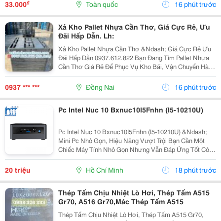
Là Loại Thép Hợp Kim Carbon-Silicon Chất Lượng
₫
33.000
Toàn quốc
16 phút trước
Cao,...
Xả Kho Pallet Nhựa Cần Thơ, Giá Cực Rẻ, Ưu
Đãi Hấp Dẫn. Lh:
Xả Kho Pallet Nhựa Cần Thơ &Ndash; Giá Cực Rẻ Ưu
Đãi Hấp Dẫn 0937.612.822 Bạn Đang Tìm Pallet Nhựa
Cần Thơ Giá Rẻ Để Phục Vụ Kho Bãi, Vận Chuyển Hàng
Hóa Hay Xuất Khẩu? Đây Chính Là Cơ Hội Không Nên
Bỏ Lỡ! ✅ Vì Sao Nên Chọn Pallet Nhựa Xả Kho? ...
0937 *** ***
Đồng Nai
16 phút trước
Pc Intel Nuc 10 Bxnuc10I5Fnhn (I5-10210U)
Pc Intel Nuc 10 Bxnuc10I5Fnhn (I5-10210U) &Ndash;
Mini Pc Nhỏ Gọn, Hiệu Năng Vượt Trội Bạn Cần Một
Chiếc Máy Tính Nhỏ Gọn Nhưng Vẫn Đáp Ứng Tốt Công
Việc Văn Phòng, Học Tập Hay Giải Trí? Pc Intel Nuc 10
Bxnuc10I5Fnhn (I5-10210U) Là Lựa Chọn Lý Tưởng...
20 triệu
Hồ Chí Minh
18 phút trước
Thép Tấm Chịu Nhiệt Lò Hơi, Thép Tấm A515
Gr70, A516 Gr70,Mác Thép Tấm A515
Thép Tấm Chịu Nhiệt Lò Hơi, Thép Tấm A515 Gr70,