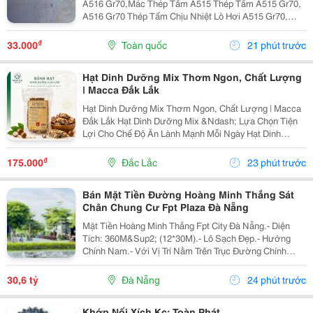
A516 Gr70,Mác Thép Tấm A515 Thép Tấm A515 Gr70,
A516 Gr70 Thép Tấm Chịu Nhiệt Lò Hơi A515 Gr70,
A516 Gr70,20Mm,25Mm Thép Tấm Lò Hơi A515 Gr70
Là Loại Thép Hợp Kim Carbon-Silicon Chất Lượng
₫
33.000
Toàn quốc
21 phút trước
Cao,...
Hạt Dinh Dưỡng Mix Thơm Ngon, Chất Lượng
| Macca Đắk Lắk
Hạt Dinh Dưỡng Mix Thơm Ngon, Chất Lượng | Macca
Đắk Lắk Hạt Dinh Dưỡng Mix &Ndash; Lựa Chọn Tiện
Lợi Cho Chế Độ Ăn Lành Mạnh Mỗi Ngày Hạt Dinh
Dưỡng Mix Là Sự Kết Hợp Của Nhiều Loại Hạt Giàu
Dưỡng Chất, Mang Đến Hương Vị Thơm Ngon Và Tiện
₫
175.000
Đắc Lắc
23 phút trước
Lợi...
Bán Mặt Tiền Đường Hoàng Minh Thắng Sát
Chân Chung Cư Fpt Plaza Đà Nẵng
Mặt Tiền Hoàng Minh Thắng Fpt City Đà Nẵng.- Diện
Tích: 360M&Sup2; (12*30M).- Lô Sạch Đẹp.- Hướng
Chính Nam.- Với Vị Trí Nằm Trên Trục Đường Chính
Thông Từ Sân Bay Quốc Tế Đà Nẵng Ra Đến Bãi Tắm
Tân Trà. Là Một Trong Những Tuyến Đường Huyết Mạch
30,6 tỷ
Đà Nẵng
24 phút trước
Kết...
Khớp Nối Xích Kc; Toàn Phát