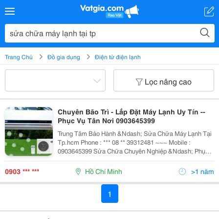
Trang Chủ
Đồ gia dụng
Điện tử điện lạnh
Lọc nâng cao
Chuyên Bão Trì - Lắp Đặt Máy Lạnh Uy Tín --
Phục Vụ Tân Nơi 0903645399
Trung Tâm Bảo Hành &Ndash; Sửa Chữa Máy Lạnh Tại
Tp.hcm Phone : *** 08 ** 39312481 ~~~ Mobile :
0903645399 Sửa Chữa Chuyên Nghiệp &Ndash; Phục
Vụ Nhanh &Ndash; Không Ngại Xa &Hellip; Trung Tâm
Sửa Chữa &Ndash; Khắc Phục Nhanh Các Sự
0903 *** ***
Hồ Chí Minh
>1 năm
1