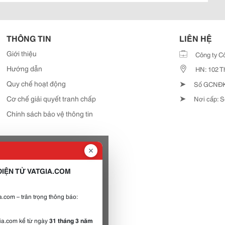
THÔNG TIN
LIÊN HỆ
Giới thiệu
Công ty C
Hướng dẫn
HN: 102 T
➤
Quy chế hoạt động
Số GCNĐKD
➤
Cơ chế giải quyết tranh chấp
Nơi cấp: S
Chính sách bảo vệ thông tin
IỆN TỬ VATGIA.COM
.com – trân trọng thông báo:
gia.com kể từ ngày
31 tháng 3 năm