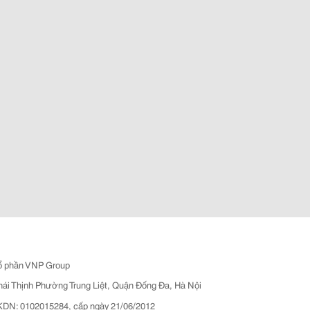
ổ phần VNP Group
hái Thịnh Phường Trung Liệt, Quận Đống Đa, Hà Nội
N: 0102015284, cấp ngày 21/06/2012