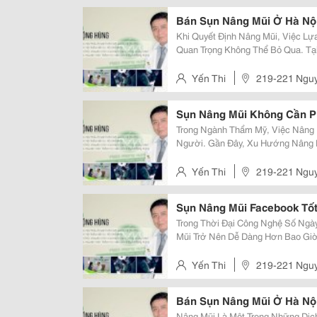
Bán Sụn Nâng Mũi Ở Hà Nộ
Khi Quyết Định Nâng Mũi, Việc Lự
Quan Trọng Không Thể Bỏ Qua. Tạ
Ngày Càng Phát Triển Với Nhiều L
Chúng Tôi, Bệnh Viện Thẩm Mỹ Ng
Yến Thi
219-221 Nguy
Sụn Nâng Mũi Không Cần P
Trong Ngành Thẩm Mỹ, Việc Nâng
Người. Gần Đây, Xu Hướng Nâng 
Trở Thành Lựa Chọn Phổ Biến, Đặ
Hùng. Phương Pháp Sụn Nâng Mũi
Yến Thi
219-221 Nguy
Sụn Nâng Mũi Facebook Tố
Trong Thời Đại Công Nghệ Số Ngà
Mũi Trở Nên Dễ Dàng Hơn Bao Giờ 
Thành Một Trong Những Chủ Đề Hot
Facebook. Bài Viết Này Sẽ Giúp Bạ
Yến Thi
219-221 Nguy
Bán Sụn Nâng Mũi Ở Hà Nộ
Nâng Mũi Là Một Trong Những Dịc