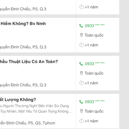
>1 năm
guyễn Đình Chiểu, P.5, Q.3
y Hiểm Không? Bv Nmh
0933 *** ***
Toàn quốc
>1 năm
guyễn Đình Chiểu, P.5, Q.3
hẫu Thuật Liệu Có An Toàn?
0933 *** ***
Toàn quốc
>1 năm
guyễn Đình Chiểu, P.5, Q.3
hất Lượng Không?
0933 *** ***
iều Người Thường Nghĩ Đến Việc Sử Dụng
Toàn quốc
Tuy Nhiên, Một Yếu Tố Quan Trọng Không
Hiểu Và Lựa Chọn Phương Pháp Nâng Mũi
>1 năm
à Kinh...
ễn Đình Chiểu, P5, Q3, Tphcm