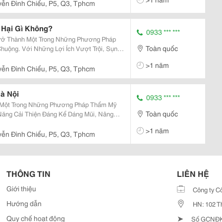
ệnh Viện Thẩm...
ễn Đình Chiểu, P5, Q3, Tphcm
 Hại Gì Không?
0933 *** ***
Trở Thành Một Trong Những Phương Pháp
Toàn quốc
ộng. Với Những Lợi Ích Vượt Trội, Sụn
 Tự Tin Hơn Về Vẻ Bề Ngoài Của Mình.
>1 năm
g Hân Hạnh Giới...
ễn Đình Chiểu, P5, Q3, Tphcm
à Nội
0933 *** ***
 Một Trong Những Phương Pháp Thẩm Mỹ
Toàn quốc
Năng Cải Thiện Đáng Kể Dáng Mũi, Nâng
 Nhiên Và Tự Tin Cho Nhiều Người. Nếu
>1 năm
âng Mũi Ở Hà...
ễn Đình Chiểu, P5, Q3, Tphcm
THÔNG TIN
LIÊN HỆ
Giới thiệu
Công ty C
Hướng dẫn
HN: 102 T
➤
Quy chế hoạt động
Số GCNĐKD