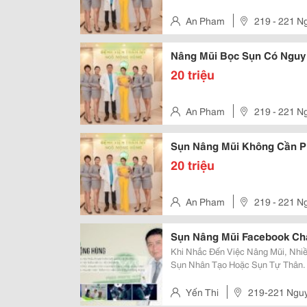
An Pham
219 - 221 N
Nâng Mũi Bọc Sụn Có Ngu
20 triệu
An Pham
219 - 221 N
Sụn Nâng Mũi Không Cần P
20 triệu
An Pham
219 - 221 N
Sụn Nâng Mũi Facebook C
Khi Nhắc Đến Việc Nâng Mũi, Nh
Sụn Nhân Tạo Hoặc Sụn Tự Thân. 
Thể Bỏ Qua Trong Quá Trình Tìm 
Chính Là Việc Tham Khảo Ý Kiến V
Yến Thi
219-221 Nguy