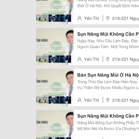
Biệt Ở Hà Nội. Khi Quyết Định Nâ
Hà Nội Phù Hợp Đóng Vai Trò Vô 
Hình Dáng Và Sự Tự Nhiên Của Mũ
Yến Thi
219-221 Nguy
Sụn Nâng Mũi Không Cần P
Ngày Nay, Nhu Cầu Làm Đẹp, Đặc 
Người Quan Tâm. Một Trong Nhữn
Nay Là Sụn Nâng Mũi Không Cần 
Không Xâm Lấn, Giúp Bạn Sở Hữu 
Yến Thi
219-221 Nguy
Bán Sụn Nâng Mũi Ở Hà Nộ
Trong Thời Đại Làm Đẹp Hiện Nay,
Vụ Thẩm Mỹ Được Nhiều Người Lự
Mặt. Việc Lựa Chọn Đúng Loại Sụn
Được Kết Quả Tối Ưu. Tại Bệnh Vi
Yến Thi
219-221 Nguy
Sụn Nâng Mũi Không Cần P
Nâng Mũi Bằng Sụn Không Phẫu T
Mỹ Mới Mẻ Và Được Ưa Chuộng Hi
Cần Phải Thực Hiện Cuộc Phẫu T