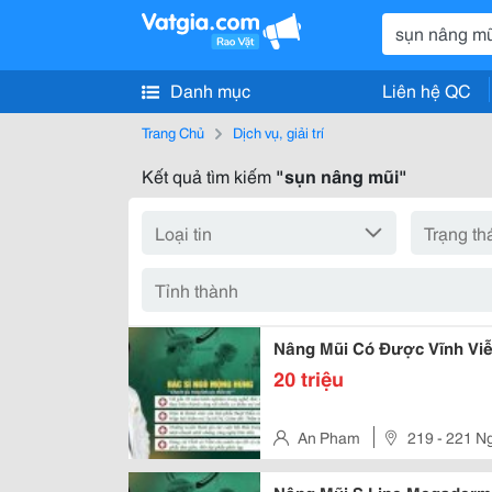
Danh mục
Liên hệ QC
Trang Chủ
Dịch vụ, giải trí
Kết quả tìm kiếm
"sụn nâng mũi"
Nâng Mũi Có Được Vĩnh Vi
20 triệu
An Pham
219 - 221 N