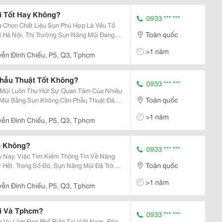
i Tốt Hay Không?
0933 *** ***
a Chọn Chất Liệu Sụn Phù Hợp Là Yếu Tố
Toàn quốc
i Hà Nội, Thị Trường Sụn Nâng Mũi Đang
ựa Chọn Khác Nhau. Trong Bài Viết Này,
>1 năm
ô Mộng...
ễn Đình Chiểu, P5, Q3, Tphcm
hẫu Thuật Tốt Không?
0933 *** ***
 Mũi Luôn Thu Hút Sự Quan Tâm Của Nhiều
Toàn quốc
Mũi Bằng Sụn Không Cần Phẫu Thuật Đã
c Biệt Tại Bệnh Viện Thẩm Mỹ Ngô Mộng
>1 năm
 Không Cần...
ễn Đình Chiểu, P5, Q3, Tphcm
t Không?
0933 *** ***
y Nay, Việc Tìm Kiếm Thông Tin Về Nâng
Toàn quốc
Hết. Trong Số Đó, Sụn Nâng Mũi Đã Trở
 Trên Các Mạng Xã Hội, Đặc Biệt Là
>1 năm
n Hiểu Rõ...
ễn Đình Chiểu, P5, Q3, Tphcm
i Và Tphcm?
0933 *** ***
h Vụ Làm Đẹp Phổ Biến Tại Việt Nam, Đặc