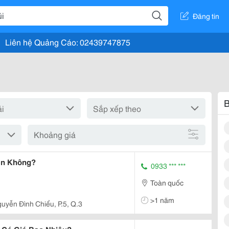
Đăng tin
Liên hệ Quảng Cáo: 02439747875
B
Khoảng giá
ễn Không?
0933 *** ***
Toàn quốc
>1 năm
guyễn Đình Chiểu, P.5, Q.3