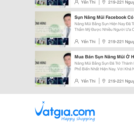
Mũi Thon Gọn, Thanh Thoát. Tại B
Yến Thi
219-221 Nguy
Sụn Nâng Mũi Facebook Có
Nâng Mũi Bằng Sụn Hiện Nay Đã 
Thẩm Mỹ Được Nhiều Người Ưa Chu
Nâng Mũi Đã Giúp Không Ít Người
Bệnh Viện Thẩm Mỹ Ngô Mộng Hùn
Yến Thi
219-221 Nguy
Mua Bán Sụn Nâng Mũi Ở H
Nâng Mũi Bằng Sụn Đã Trở Thành
Phổ Biến Nhất Hiện Nay. Với Khả 
Mũi Bằng Sụn Mang Lại Vẻ Đẹp Tự
Bạn Đang Tìm Kiếm Nơi Bán Sụn N
Yến Thi
219-221 Nguy