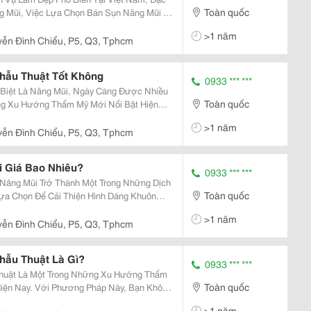
Toàn quốc
ng Mũi, Việc Lựa Chọn Bán Sụn Nâng Mũi Ở
Cùng Quan Trọng, Ảnh Hưởng Trực Tiếp Đến
>1 năm
i...
ễn Đình Chiểu, P5, Q3, Tphcm
hẫu Thuật Tốt Không
0933 *** ***
Biệt Là Nâng Mũi, Ngày Càng Được Nhiều
Toàn quốc
g Xu Hướng Thẩm Mỹ Mới Nổi Bật Hiện
Phẫu Thuật . Đây Là Phương Pháp Thẩm Mỹ
>1 năm
Dáng Mũi...
ễn Đình Chiểu, P5, Q3, Tphcm
i Giá Bao Nhiêu?
0933 *** ***
 Nâng Mũi Trở Thành Một Trong Những Dịch
Toàn quốc
a Chọn Để Cải Thiện Hình Dáng Khuôn
 Nâng Mũi Là Yếu Tố Quan Trọng Để Đạt
>1 năm
ện Thẩm...
ễn Đình Chiểu, P5, Q3, Tphcm
hẫu Thuật Là Gì?
0933 *** ***
huật Là Một Trong Những Xu Hướng Thẩm
Toàn quốc
ện Nay. Với Phương Pháp Này, Bạn Không
huật Phức Tạp Mà Vẫn Sở Hữu Một Chiếc
>1 năm