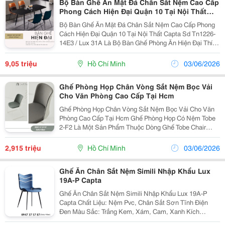
Bộ Bàn Ghế Ăn Mặt Đá Chân Sắt Nệm Cao Cấp
Phong Cách Hiện Đại Quận 10 Tại Nội Thất
Capta
Bộ Bàn Ghế Ăn Mặt Đá Chân Sắt Nệm Cao Cấp Phong
Cách Hiện Đại Quận 10 Tại Nội Thất Capta Sd Tn1226-
14E3 / Lux 31A Là Bộ Bàn Ghế Phòng Ăn Hiện Đại Thích
Hợp Trang Trí Đa Phong Cách Nội Thất. Bộ Bàn Ghế Là
Sự Kết Hợp Giữa Bàn Ăn Mặt Đá Tự Nhiên 1M4...
9,05 triệu
Hồ Chí Minh
03/06/2026
Ghế Phòng Họp Chân Vòng Sắt Nệm Bọc Vải
Cho Văn Phòng Cao Cấp Tại Hcm
Ghế Phòng Họp Chân Vòng Sắt Nệm Bọc Vải Cho Văn
Phòng Cao Cấp Tại Hcm Ghế Phòng Họp Có Nệm Tobe
2-F2 Là Một Sản Phẩm Thuộc Dòng Ghế Tobe Chair
Được Thiết Kế Bởi Archirivolto Design Thành Lập Từ 2
Nhà Thiết Kế Công Nghiệp Tài Ba Claudio Dondoli
2,915 triệu
Hồ Chí Minh
03/06/2026
And...
Ghế Ăn Chân Sắt Nệm Simili Nhập Khẩu Lux
19A-P Capta
Ghế Ăn Chân Sắt Nệm Simili Nhập Khẩu Lux 19A-P
Capta Chất Liệu: Nệm Pvc, Chân Sắt Sơn Tĩnh Điện
Đen Màu Sắc: Trắng Kem, Xám, Cam, Xanh Kích
Thước: 420*500*450/860 Mm Thiết Kế Hiện Đại Phù