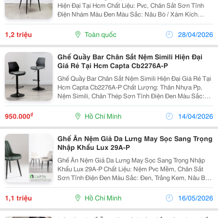
Hiện Đại Tại Hcm Chất Liệu: Pvc, Chân Sắt Sơn Tĩnh
Điện Nhám Màu Đen Màu Sắc: Nâu Bò / Xám Kích
Thước: Đang Cập Nhật Thiết Kế Đơn Giản Mang Phong
Cách Cổ Điển Phù Hợp Ghế Ăn Nhà Hàng Khách Sạn,...
1,2 triệu
Toàn quốc
28/04/2026
Ghế Quầy Bar Chân Sắt Nệm Simili Hiện Đại
Giá Rẻ Tại Hcm Capta Cb2276A-P
Ghế Quầy Bar Chân Sắt Nệm Simili Hiện Đại Giá Rẻ Tại
Hcm Capta Cb2276A-P Chất Lượng: Thân Nhựa Pp,
Nệm Simili, Chân Thép Sơn Tĩnh Điện Đen Màu Sắc:
Đỏ, Trắng, Đen, Xanh Dương, Xám Kích Thước: H550 ~
H750 Mm Phù Hợp Quầy Bar Mini Gia Đình,...
₫
950.000
Hồ Chí Minh
14/04/2026
Ghế Ăn Nệm Giả Da Lưng May Sọc Sang Trọng
Nhập Khẩu Lux 29A-P
Ghế Ăn Nệm Giả Da Lưng May Sọc Sang Trọng Nhập
Khẩu Lux 29A-P Chất Liệu: Nệm Pvc Mềm, Chân Sắt
Sơn Tĩnh Điện Đen Màu Sắc: Đen, Trắng Kem, Nâu Bò,
Begie, Nâu Socola, Xám, Xanh Kích Thước:
W555*D620*H430/820 Mm Ghế Ăn Chân Sắt Nệm
1,1 triệu
Hồ Chí Minh
16/05/2026
Simili Tại...