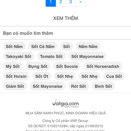
1
2
3
»
XEM THÊM
Bạn có muốn tìm thêm
Sốt Nấm
Sốt Cà Nấm
Sốt
Nấm Nấm
Takoyaki Sốt
Tomato Sốt
Sốt Mayonnaise
Mỳ Sốt
Đựng Sốt
Sốt Socola
Sốt Horseradish
Sốt Hoisin
Sốt Ớt
Sốt Nhẹ
Sốt Nhẹ
Cua Sốt
Giảm Sốt
Sốt Mayonaise
Rót Sốt
Bình Sốt
MUA SẮM HẠNH PHÚC, KINH DOANH HIỆU QUẢ
Công ty Cổ phần VNP Group.
Số GCNDT: 0102015284, cấp ngày 21/06/2012
Nơi cấp: Sở kế hoạch và đầu tư thành phố Hà Nội