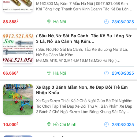
Bu Lông Nở Sắt, Nở Móc Câu Mạ Kẽm, Vít Nở
M16X300 Mạ Kẽm 7 Mầu Hà Nội ) 0947.521.058 Kim
Sắt Móc Tròn M6,M8,M10 Mạ Kẽm Cầu Vồng,
Khí Tổng Hợp Thanh Sơn Kinh Doanh Tắc Kê Bu Lông
Nở Ba Lá, Nở Đinh, Nở Chuôi,
Nở Sắt, Nở Móc Câu Mạ Kẽm, Vít Nở Sắt Móc Tròn
M6,M8,M10 Mạ Kẽm Cầu Vồng, Nở Ba Lá, Nở Đinh,
₫
88.888
Hà Nội
23/08/2025
Nở Chuôi, Nở...
( Sâu Nở,Nở Sắt Ba Cánh, Tắc Kê Bu Lông Nở
3 Lá, Nở Ba Cánh Mạ Kẽm
M6,M8,M10,M12,M14,M16,M18.M20 Hà Nội ) Vật
( Sâu Nở,Nở Sắt Ba Cánh, Tắc Kê Bu Lông Nở 3 Lá,
Tư Cơ Kim Khí Thanh Sơn Chuyên Doanh Nở
Nở Ba Cánh Mạ Kẽm
Sắt, Nở Móc Hở, Nở Sắt Đầu Móc Tròn, Nở
M6,M8,M10,M12,M14,M16,M18.M20 Hà Nội )
Inox, Tắc Kê Nở Mắt Tròn Inox 304, Nở Móc
0913.521.058 Vật Tư Cơ Kim Khí Thanh Sơn Chuyên
Inox
Doanh Nở Sắt, Nở Móc Hở, Nở Sắt Đầu Móc Tròn, Nở
₫
66.666
Hà Nội
23/08/2025
Inox, Tắc Kê Nở Mắt Tròn Inox 304, Nở Móc Inox,...
Xe Đạp 3 Bánh Mầm Non, Xe Đạp Đôi Trẻ Em
Nhập Khẩu
Xe Đạp Được Thiết Kế 2 Chỗ Ngồi Giúp Bé Trải Nghiệm
Trò Chơi Tập Thể Đạp Xe Đôi Thú Vị. Sản Phẩm Xe Đạp
3 Bánh 2 Chỗ Ngồi Được Làm Bằng Khung Sắt Dày
Chắc Chắn. Chịu Được Trọng Lực Nặng Và Được Sơn
Phủ Lớp Sơn Tĩnh Điện Cao Cấp Chống Rỉ Sét Ăn Mòn.
₫
10.000
Hồ Chí Minh
28/08/2025
...