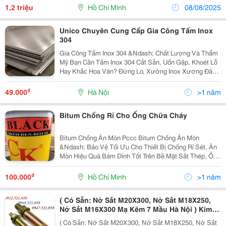
Hợp Ghế Phòng Ăn, Ghế Tiếp Khách, Ghế Nhà...
1,2 triệu
Hồ Chí Minh
08/08/2025
Unico Chuyên Cung Cấp Gia Công Tấm Inox
304
Gia Công Tấm Inox 304 &Ndash; Chất Lượng Và Thẩm
Mỹ Bạn Cần Tấm Inox 304 Cắt Sẵn, Uốn Gập, Khoét Lỗ
Hay Khắc Hoa Văn? Đừng Lo, Xưởng Inox Xương Đã
Có Mặt! Ưu Điểm Inox 304 Chống Gỉ Sét, Ăn Mòn, Chịu
Được Muối Biển Và Axit Nhẹ Độ Bền Kéo Lên...
₫
49.000
Hà Nội
>1 năm
Bitum Chống Rỉ Cho Ống Chữa Cháy
Bitum Chống Ăn Mòn Pccc Bitum Chống Ăn Mòn
&Ndash; Bảo Vệ Tối Ưu Cho Thiết Bị Chống Rỉ Sét, Ăn
Mòn Hiệu Quả Bám Dính Tốt Trên Bề Mặt Sắt Thép, Ống
Kim Loại Thường Dùng Kèm Vải Bố Cuốn Ống Pccc
Chịu Nhiệt &Ndash; Chống Nước &Ndash; Bền...
₫
100.000
Hồ Chí Minh
>1 năm
( Có Sẵn: Nở Sắt M20X300, Nở Sắt M18X250,
Nở Sắt M16X300 Mạ Kẽm 7 Mầu Hà Nội ) Kim
Khí Tổng Hợp Thanh Sơn Kinh Doanh Tắc Kê
( Có Sẵn: Nở Sắt M20X300, Nở Sắt M18X250, Nở Sắt