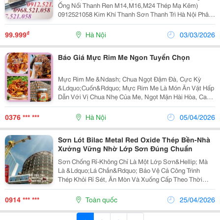
Phân Phối Thanh Ren Suốt Mạ Kẽm, Nở Đạn
Ống Nối Thanh Ren M14,M16,M24 Thép Mạ Kẽm)
Mạ Kẽm, Nở Chuôi, Nở 3 Cánh,
0912521058 Kim Khí Thanh Sơn Thanh Trì Hà Nội Phân
Phối Thanh Ren Suốt Mạ Kẽm, Nở Đạn Mạ Kẽm, Nở
Chuôi, Nở 3 Cánh, Nở Đinh, Nở Inox, Nở Sắt,Nở Móc
₫
99.999
Hà Nội
03/03/2026
Câu, Nở...
Báo Giá Mực Rim Me Ngon Tuyển Chọn
Mực Rim Me &Ndash; Chua Ngọt Đậm Đà, Cực Kỳ
&Ldquo;Cuốn&Rdquo; Mực Rim Me Là Món Ăn Vặt Hấp
Dẫn Với Vị Chua Nhẹ Của Me, Ngọt Mặn Hài Hòa, Cay
Cay Kích Thích Vị Giác . Mực Dai Mềm, Thấm Sốt , Ăn
Một Lần Là Nhớ Mực Rim Me Tuyển Chọn Mực Dai...
0376 *** ***
Hà Nội
05/04/2026
Sơn Lót Bilac Metal Red Oxide Thép Bền-Nhà
Xưởng Vững Nhờ Lớp Sơn Đúng Chuẩn
Sơn Chống Rỉ-Không Chỉ Là Một Lớp Sơn&Hellip; Mà
Là &Ldquo;Lá Chắn&Rdquo; Bảo Vệ Cả Công Trình
Thép Khỏi Rỉ Sét, Ăn Mòn Và Xuống Cấp Theo Thời
Gian. Sơn Chống Rỉ Nippon &Ndash; Giải Pháp Cho Mọi
Bề Mặt Kim Loại ✔️ Bám Dính Cực Tốt Trên Thép, Kết...
0914 *** ***
Toàn quốc
25/04/2026