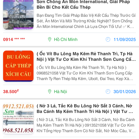
Sơn Chống Ăn Mòn International, Giải Pháp
Bền Bỉ Cho Kết Cấu Thép
Bạn Đang Tìm Giải Pháp Bảo Vệ Kết Cấu Thép Trước Gỉ
Sét, Ăn Mòn Và Môi Trường Khắc Nghiệt? Sơn Chống
Ăn Mòn International Chính Là Lựa Chọn Tối Ưu! ✅ Khả
Năng Chống Ăn Mòn Vượt Trội ✅ Tăng Tuổi Thọ Công
Trình, Giảm Chi Phí Bảo Trì ✅ Ứng Dụng...
0914 *** ***
Hồ Chí Minh
11/09/2025
( Ốc Vít Bu Lông Mạ Kẽm Rẻ Thanh Trì, Tp Hà
Nội ) Vật Tư Cơ Kim Khí Thanh Sơn Cung Cấp
Thanh Ty Ren Thép Mạ Kẽm, Ubolt, Đai Treo,
( Ốc Vít Bu Lông Mạ Kẽm Rẻ Thanh Trì, Tp Hà Nội )
Kẹp Xà Gồ, U 41X41X3 Mét,
0968521058 Vật Tư Cơ Kim Khí Thanh Sơn Cung Cấp
Thanh Ty Ren Thép Mạ Kẽm, Ubolt, Đai Treo, Kẹp Xà
Gồ, U 41X41X3 Mét, Thanh U Lỗ 21X41X3 Mét Có Lỗ 1
Mặt Mạ Điện, Đai Ốc Gài Lò Xo, Nở Sắt, Nở Móc,
₫
38.500
Hà Nội
30/01/2026
Móc...
( Nở 3 Lá, Tắc Kê Bu Lông Nở Sắt 3 Cánh, Nở
Ba Cánh Mạ Kẽm Thanh Trì Hà Nội ) Vật Tư Cơ
Kim Khí Tổng Hợp Thanh Sơn Có Nở Sắt, Nở
( Nở 3 Lá, Tắc Kê Bu Lông Nở Sắt 3 Cánh, Nở Ba Cánh
Móc Câu, Vít Nở Sắt Đầu Móc Khuy Tròn, Nở
Mạ Kẽm Thanh Trì Hà Nội ) 0913521058 Vật Tư Cơ Kim
Móc Câu Inox,
Khí Tổng Hợp Thanh Sơn Có Nở Sắt, Nở Móc Câu, Vít
Nở Sắt Đầu Móc Khuy Tròn, Nở Móc Câu Inox, Nở