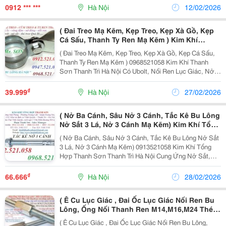
Chuôi, Nở Đinh, Nở Sắt To Dài, Nở Đạn...
0912 *** ***
Hà Nội
12/02/2026
( Đai Treo Mạ Kẽm, Kẹp Treo, Kẹp Xà Gồ, Kẹp
Cá Sấu, Thanh Ty Ren Mạ Kẽm ) Kim Khí
Thanh Sơn Thanh Trì Hà Nội Có Ubolt, Nối Ren
( Đai Treo Mạ Kẽm, Kẹp Treo, Kẹp Xà Gồ, Kẹp Cá Sấu,
Lục Giác, Nở Đạn
Thanh Ty Ren Mạ Kẽm ) 0968521058 Kim Khí Thanh
M20,M16,M14,M12,M10,M8,M6 Mạ Kẽm, Nở 3
Sơn Thanh Trì Hà Nội Có Ubolt, Nối Ren Lục Giác, Nở
Cánh
Đạn M20,M16,M14,M12,M10,M8,M6 Mạ Kẽm, Nở 3
Cánh, Nở Sắt, Nở Móc Câu, Nở Sắt Móc Tròn Mạ
₫
39.999
Hà Nội
27/02/2026
Kẽm...
( Nở Ba Cánh, Sâu Nở 3 Cánh, Tắc Kê Bu Lông
Nở Sắt 3 Lá, Nở 3 Cánh Mạ Kẽm) Kim Khí Tổng
Hợp Thanh Sơn Thanh Trì Hà Nội Cung Ứng
( Nở Ba Cánh, Sâu Nở 3 Cánh, Tắc Kê Bu Lông Nở Sắt
Nở Sắt,Nở Móc, Nở Móc Khoen Tròn Mạ Kẽm,
3 Lá, Nở 3 Cánh Mạ Kẽm) 0913521058 Kim Khí Tổng
Nở Mắt Tròn Inox 304,
Hợp Thanh Sơn Thanh Trì Hà Nội Cung Ứng Nở Sắt,Nở
Móc, Nở Móc Khoen Tròn Mạ Kẽm, Nở Mắt Tròn Inox
304, Bu Lông Đầu Móc Khuy Tròn M6,M8,M10,M12 Mạ
₫
66.666
Hà Nội
28/02/2026
Kẽm ,...
( Ê Cu Lục Giác , Đai Ốc Lục Giác Nối Ren Bu
Lông, Ống Nối Thanh Ren M14,M16,M24 Thép
Mạ Kẽm) Kim Khí Thanh Sơn Thanh Trì Hà Nội
( Ê Cu Lục Giác , Đai Ốc Lục Giác Nối Ren Bu Lông,