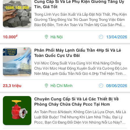
Cung Cấp Sỉ Và Lẻ Phụ Kiện Giường Tầng Uy
Tín, Giá Tốt
Trong Lĩnh Vực Sản Xuất Và Lắp Đặt Nội Thất, Phụ Kiện
Giường Tầng Đóng Vai Trò Quan Trọng Trong Việc Đảm
Bảo Độ Bền, Tính An Toàn Và Thẩm Mỹ Của Sản Phẩm.
Việc Lựa Chọn Đơn Vị Cung Cấp Sỉ Và Lẻ Ke Góc
Giường Tầng Uy Tín Không Chỉ Giúp Tối Ưu Chi Phí...
₫
10.000
Hà Nội
13/04/2026
Phân Phối Máy Lạnh Giấu Trần 4Hp Sỉ Và Lẻ
Toàn Quốc Cực Ưu Đãi
Với Mức Công Suất Vừa Cùng Với Khả Năng Chống
Chịu Với Mức Hoạt Động Xuyên Suốt Và Cường Độ Lớn
Nên Máy Lạnh Giấu Trần Nối Gió 4.0Hp Thể Hiện Tính
Ứng Dụng Đa Dạng, Linh Hoạt. Máy Lạnh Giấu Trần 4Hp
Hiệu Quả Làm Lạnh Cho Các Không Gian Lớn Và...
23,3 triệu
Hồ Chí Minh
08/06/2026
Chuyên Cung Cấp Sỉ Và Lẻ Các Thiết Bị Về
Phòng Cháy Chữa Cháy Pccc Tại Hcm
An Toàn Pccc &Ndash; Không Còn Là Lựa Chọn, Mà Là
Luật Bắt Buộc! Thế Nhưng Khi Làm Nhà Thầu, Đại Lý
Pccc, Bạn Có Đang Đối Diện Với Những Nỗi Lo Này?
Đại Lý Nhỏ: Sợ Ôm Hàng, Vốn Chôn, Rủi Ro Cao. Nhà