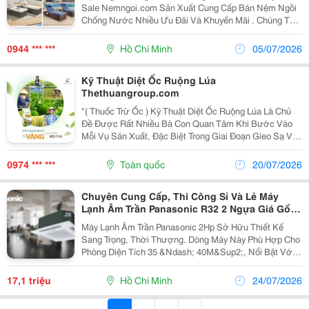
Sale Nemngoi.com Sản Xuất Cung Cấp Bán Nệm Ngồi
Chống Nước Nhiều Ưu Đãi Và Khuyến Mãi . Chúng Tôi
Bán Sỉ Và Lẻ Cho Đối Tác Khách Hàng . Cung Cấp Số
Lượng Lớn Nhỏ Giao Nhanh Tân Nơi Giọt Nước...
0944 *** ***
Hồ Chí Minh
05/07/2026
Kỹ Thuật Diệt Ốc Ruộng Lúa
Thethuangroup.com
"( Thuốc Trừ Ốc ) Kỹ Thuật Diệt Ốc Ruộng Lúa Là Chủ
Đề Được Rất Nhiều Bà Con Quan Tâm Khi Bước Vào
Mỗi Vụ Sản Xuất, Đặc Biệt Trong Giai Đoạn Gieo Sạ Và
Lúa Non. Chỉ Cần Mật Độ Ốc Bươu Vàng Tăng Cao
Trong Thời Gian Ngắn, Chúng Có Thể Cắn Phá Khiến...
0974 *** ***
Toàn quốc
20/07/2026
Chuyên Cung Cấp, Thi Công Sỉ Và Lẻ Máy
Lạnh Âm Trần Panasonic R32 2 Ngựa Giá Gốc
Hấp Dẫn
Máy Lạnh Âm Trần Panasonic 2Hp Sở Hữu Thiết Kế
Sang Trọng, Thời Thượng. Dòng Máy Này Phù Hợp Cho
Phòng Diện Tích 35 &Ndash; 40M&Sup2;, Nổi Bật Với
Luồng Thổi Gió 360 Độ Và Khả Năng Tiết Kiệm Điện.
Máy Lạnh Âm Trần Panasonic R32 2 Ngựa...
17,1 triệu
Hồ Chí Minh
24/07/2026