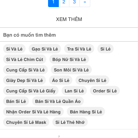
1
2
3
»
XEM THÊM
Bạn có muốn tìm thêm
Sỉ Và Lẻ
Gạo Sỉ Và Lẻ
Tra Sỉ Và Lẻ
Sỉ Lẻ
Sỉ Và Lẻ Chim Cút
Bóp Nữ Sỉ Và Lẻ
Cung Cấp Sỉ Và Lẻ
Son Môi Sỉ Và Lẻ
Giày Dep Sỉ Và Lẻ
Áo Sỉ Lẻ
Chuyên Sỉ Lẻ
Cung Cấp Sỉ Và Lẻ Giấy
Lan Sỉ Lẻ
Order Sỉ Lẻ
Bán Sỉ Lẻ
Bán Sỉ Và Lẻ Quần Áo
Nhận Order Sỉ Và Lẻ Hàng
Bán Hàng Sỉ Lẻ
Chuyên Sỉ Lẻ Mask
Sỉ Lẻ Thẻ Nhớ