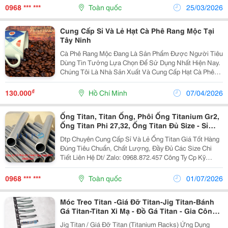
Dầu, Ống Thủy Lực, Ống Hơi,... ...
0968 *** ***
Toàn quốc
25/03/2026
Cung Cấp Sỉ Và Lẻ Hạt Cà Phê Rang Mộc Tại
Tây Ninh
Cà Phê Rang Mộc Đang Là Sản Phẩm Được Người Tiêu
Dùng Tin Tưởng Lựa Chọn Để Sử Dụng Nhất Hiện Nay.
Chúng Tôi Là Nhà Sản Xuất Và Cung Cấp Hạt Cà Phê
Rang Mộc Tại Tây Ninh Và Các Tỉnh Thành Trên Toàn
Quốc. Chất Lượng Hạt Cafe: + Cà Phê Hạt Sống
₫
130.000
Hồ Chí Minh
07/04/2026
Chưa...
Ống Titan, Titan Ống, Phôi Ống Titanium Gr2,
Ống Titan Phi 27,32, Ống Titan Đủ Size - Sỉ
Ống Titan
Dtp Chuyên Cung Cấp Sỉ Và Lẻ Ống Titan Giá Tốt Hàng
Đúng Tiêu Chuẩn, Chất Lượng, Đầy Đủ Các Size Chi
Tiết Liên Hệ Dt/ Zalo: 0968.872.457 Công Ty Cp Kỹ
Thuật Công Nghệ Dtp
0968 *** ***
Toàn quốc
01/07/2026
Móc Treo Titan -Giá Đỡ Titan-Jig Titan-Bánh
Gá Titan-Titan Xi Mạ - Đồ Gá Titan - Gia Công
Titan
Jig Titan / Giá Đỡ Titan (Titanium Racks) Ứng Dụng