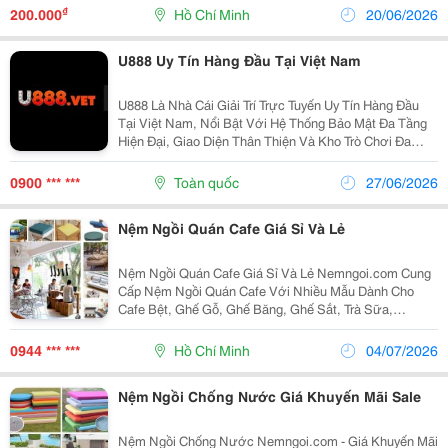
Thầu: Hồ Sơ Pháp Lý Không Đủ, Công Trình Chậm...
₫
200.000
Hồ Chí Minh
20/06/2026
U888 Uy Tín Hàng Đầu Tại Việt Nam
U888 Là Nhà Cái Giải Trí Trực Tuyến Uy Tín Hàng Đầu
Tại Việt Nam, Nổi Bật Với Hệ Thống Bảo Mật Đa Tầng
Hiện Đại, Giao Diện Thân Thiện Và Kho Trò Chơi Đa
Dạng Gồm Thể Thao, Bắn Cá, Nổ Hũ, Đá Gà, Xổ Số Và
Lô Đề. Bên Cạnh Đó, Nền Tảng Còn Triển Khai...
0900 *** ***
Toàn quốc
27/06/2026
Nệm Ngồi Quán Cafe Giá Sỉ Và Lẻ
Nệm Ngồi Quán Cafe Giá Sỉ Và Lẻ Nemngoi.com Cung
Cấp Nệm Ngồi Quán Cafe Với Nhiều Mẫu Dành Cho
Cafe Bệt, Ghế Gỗ, Ghế Băng, Ghế Sắt, Trà Sữa,
Bakery, Homestay, Resort Và Chuỗi F&Amp;B. Sản
Phẩm Đa Dạng Kiểu Dáng, Kích Thước, Màu Sắc Và Độ
0944 *** ***
Hồ Chí Minh
04/07/2026
Dày; Có Sẵn...
Nệm Ngồi Chống Nước Giá Khuyến Mãi Sale
Nệm Ngồi Chống Nước Nemngoi.com - Giá Khuyến Mãi