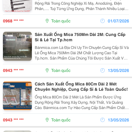
Rộng Rãi Trong Công Nghiệp Xi Mạ, Anodizing, Điện
Phân,.... Tuỳ Từng Ứng Dụng, Phân Thành Nhiều Loại,
Thông Số Kỹ Thuật Khác Nhau Chúng Tôi Chuyên Cung
Cấp Sỉ Và Lẻ Vật Tư Titanium, Các Size Gá...
0968 *** ***
Toàn quốc
01/07/2026
Sản Xuất Ống Mica 750Mm Dài 2M: Cung Cấp
Sỉ & Lẻ Tại Tp.hcm
Bánmica.com Là Địa Chỉ Uy Tín Chuyên Cung Cấp Sỉ Và
Lẻ Ống Mica 750Mm Dài 2M Chất Lượng Cao Tại
Tp.hcm. Sản Phẩm Của Chúng Tôi Được Sản Xuất Với
Độ Bền Vượt Trội, Đáp Ứng Nhu Cầu Đa Dạng Của Các
Ngành Xây Dựng, Nội Thất, Và Quảng Cáo. Đặc Điểm...
0943 *** ***
Toàn quốc
13/05/2026
Cách Sản Xuất Ống Mica 80Cm Dài 2 Mét
Chuyên Nghiệp, Cung Cấp Sỉ & Lẻ Toàn Quốc!
Ống Mica 80Cm Dài 2 Mét Là Sản Phẩm Được Ứng
Dụng Rộng Rãi Trong Xây Dựng, Nội Thất, Và Quảng
Cáo. Bánmica.com Tự Hào Cung Cấp Sản Phẩm Chất
Lượng Cao Với Quy Trình Sản Xuất Chuyên Nghiệp,
Đáp Ứng Cả Nhu Cầu Sỉ Và Lẻ Trên Toàn Quốc. Quy
0943 *** ***
Toàn quốc
13/05/2026
Trình Sản...