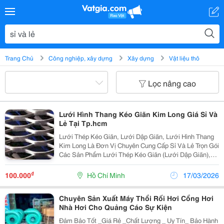
Trang Chủ
Công nghiệp, xây dựng
Xây dựng
Vật liệu thô
Lọc nâng cao
Lưới Hình Thang Kéo Giãn Kim Long Giá Sỉ Và
Lẻ Tại Tp.hcm
Lưới Thép Kéo Giãn, Lưới Dập Giãn, Lưới Hình Thang
Kim Long Là Đơn Vị Chuyên Cung Cấp Sỉ Và Lẻ Trọn Gói
Các Sản Phẩm Lưới Thép Kéo Giãn (Lưới Dập Giãn),
Lưới Thép Hàn , Lưới B40 ,...Cũng Như Một Số Sản
Phẩm Từ Thép Khác Có Chất Lượng Cao Và Giá...
₫
100.000
Hồ Chí Minh
17/03/2026
Chuyên Sản Xuất Máy Thổi Rối Hơi Cổng Hơi
Nhà Hơi Cho Quảng Cáo Sự Kiện
Đảm Bảo Tốt _Giá Rẻ _Chất Lượng _ Uy Tín_ Bảo Hành