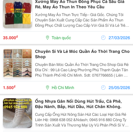
Xưởng May Áo Thun Đồng Phục Cá Sấu Giá
Rẻ, May Áo Thun In Theo Yêu Cầu
Xưởng May Áo Thun Trực Tiếp - Giá Gốc. Chúng Tôi
Chuyên Sản Xuất Cung Cấp Các Sản Phẩm Áo Thun
Đồng Phục Chất Lượng Cao Cấp Với Giá Sỉ Và Lẻ Trên
Toàn Quốc. Chúng Tôi Dùng Vải Xưởng Chính Phẩm,
Mực In Tốt Và In Rất Sắc Sảo, May Kĩ Đẹp, Chú Trọng
₫
35.000
Toàn quốc
27/03/2026
&Quot;Đườ
Chuyên Sỉ Và Lẻ Móc Quần Áo Thời Trang Cho
Shop
Chuyên Bán Móc Quần Áo Thời Trang Cho Shop Giá Rẻ
Đĩa Chỉ : 99 Lê Cao Lãng Phường Phú Thạnh Quận Tân
Phú Thành Phố Hồ Chí Minh. Sdt: 0767766655 ( Liên Hệ
Qua Zalo Biết Thêm Chi Tiết ) Xem Móc Quần Áo Trong
Đây Nha Các Anh Chị Và Liên Hệ Trực Tiếp...
₫
1.500
Hồ Chí Minh
25/05/2026
Ống Nhựa Gân Nổi Dùng Hút Trấu, Cà Phê,
Đậu Nành, Bắp, Hút Dầu, Hút Chân Không.
Cung Cấp Ống Hút Nông Sản Hút Các Loại Hạt Giá Rẻ
Liên Hệ: 0968 638 052 &Ndash; 0945 916 880 Công Ty
Tnhh Sản Xuất Và Thương Mại Uy Vũ Phân Phối Sỉ Và
Lẻ Các Loại Ống Cao Su: Ống Bơm( Hút) Cát, Ống Xăng