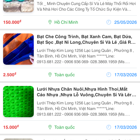
Tốt _ Mình Chuyên Cung Cấp Sỉ Và Lẻ Máy Thổi Rối Hơi
Và Nhà Hơi Cho Các Công Ty Tổ Chức Sự Kiện Và
Event Với Giá Tốt Nhất : ( Khi Quý Khách Hàng Mua Số
Lượng Nhiều Xin Liên Hệ Trước Vài Ngày Để Chuẩn...
₫
150.000
Hồ Chí Minh
25/05/2026
Bạt Che Công Trình, Bạt Xanh Cam, Bạt Dứa,
Bạt Sọc ,Bạt Ni Long,Chuyên Sỉ Và Lẽ ,Giá Rẽ
Nhất Sài Gòn
Lưới Thép Kim Long 1256 Lạc Long Quân , Phường 8 ,
Tân Bình, Hồ Chí Minh, Việt Nam ******Line:
0913.681.222 - 0906 936 069- 028.3869.1959 (Ms.
Thảo) Email : Luoithepkimlong@Gmail.com Bạt Che
Công Trình Khổ Lớn Giá Rẽ Nhất Sài Gòn ...
₫
2.500
Toàn quốc
17/03/2026
Lưới Nhựa Chăn Nuôi,Nhựa Hình Thoi,Mắt
Cáo Nhựa ,Nhựa Lỗ Vuông,Chuyên Sỉ Và Lẽrẽ
Nhất Tp.hcm
Lưới Thép Kim Long 1256 Lạc Long Quân , Phường 8 ,
Tân Bình, Hồ Chí Minh, Việt Nam ******Line:
0913.681.222 - 0906 936 069- 028.3869.1959 (Ms.
Thảo) Email : Luoithepkimlong@Gmail.com Quy Trình
Sản Xuất Lưới Nhựa Chăn Nuôi Sử Dụng Nguyên
₫
15.000
Toàn quốc
17/03/2026
Liệu...