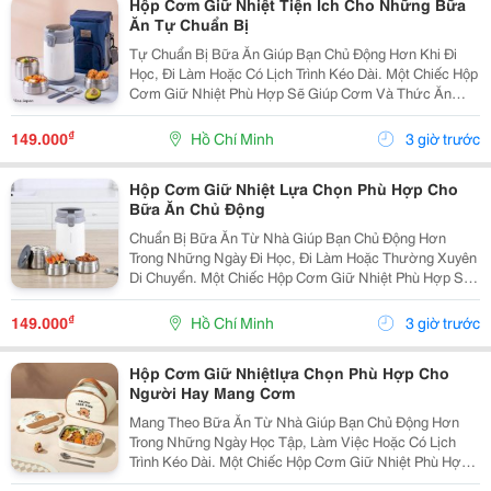
Hộp Cơm Giữ Nhiệt Tiện Ích Cho Những Bữa
Ăn Tự Chuẩn Bị
Tự Chuẩn Bị Bữa Ăn Giúp Bạn Chủ Động Hơn Khi Đi
Học, Đi Làm Hoặc Có Lịch Trình Kéo Dài. Một Chiếc Hộp
Cơm Giữ Nhiệt Phù Hợp Sẽ Giúp Cơm Và Thức Ăn
Được Sắp Xếp Gọn Gàng, Thuận Tiện Mang Theo Trong
Ngày. Lựa Chọn Hộp Theo Thực Đơn Số Lượng Món...
₫
149.000
Hồ Chí Minh
3 giờ trước
Hộp Cơm Giữ Nhiệt Lựa Chọn Phù Hợp Cho
Bữa Ăn Chủ Động
Chuẩn Bị Bữa Ăn Từ Nhà Giúp Bạn Chủ Động Hơn
Trong Những Ngày Đi Học, Đi Làm Hoặc Thường Xuyên
Di Chuyển. Một Chiếc Hộp Cơm Giữ Nhiệt Phù Hợp Sẽ
Giúp Các Món Ăn Được Sắp Xếp Gọn Gàng Và Thuận
Tiện Mang Theo Trong Ngày. Cân Nhắc Số Lượng Ngăn
₫
149.000
Hồ Chí Minh
3 giờ trước
Nếu...
Hộp Cơm Giữ Nhiệtlựa Chọn Phù Hợp Cho
Người Hay Mang Cơm
Mang Theo Bữa Ăn Từ Nhà Giúp Bạn Chủ Động Hơn
Trong Những Ngày Học Tập, Làm Việc Hoặc Có Lịch
Trình Kéo Dài. Một Chiếc Hộp Cơm Giữ Nhiệt Phù Hợp
Sẽ Giúp Cơm Và Thức Ăn Được Sắp Xếp Gọn Gàng,