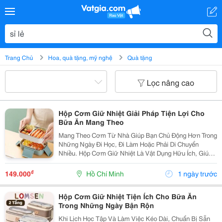
Trang Chủ
Hoa, quà tặng, mỹ nghệ
Quà tặng
Lọc nâng cao
Hộp Cơm Giữ Nhiệt Giải Pháp Tiện Lợi Cho
Bữa Ăn Mang Theo
Mang Theo Cơm Từ Nhà Giúp Bạn Chủ Động Hơn Trong
Những Ngày Đi Học, Đi Làm Hoặc Phải Di Chuyển
Nhiều. Hộp Cơm Giữ Nhiệt Là Vật Dụng Hữu Ích, Giúp
Sắp Xếp Các Món Ăn Gọn Gàng Và Thuận Tiện Sử
Dụng Trong Nhiều Hoàn Cảnh. Chọn Hộp Theo Số
₫
149.000
Hồ Chí Minh
1 ngày trước
Lượng Món ...
Hộp Cơm Giữ Nhiệt Tiện Ích Cho Bữa Ăn
Trong Những Ngày Bận Rộn
Khi Lịch Học Tập Và Làm Việc Kéo Dài, Chuẩn Bị Sẵn