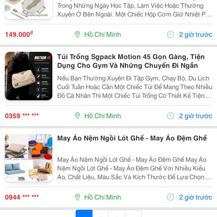
Trong Những Ngày Học Tập, Làm Việc Hoặc Thường
Xuyên Ở Bên Ngoài. Một Chiếc Hộp Cơm Giữ Nhiệt Phù
Hợp Sẽ Giúp Các Món Ăn Được Sắp Xếp Gọn Gàng Và
Thuận Tiện Khi Mang Theo. Lựa Chọn Hộp Theo Số
₫
149.000
Hồ Chí Minh
2 giờ trước
Lượng...
Túi Trống Sgpack Motion 45 Gọn Gàng, Tiện
Dụng Cho Gym Và Những Chuyến Đi Ngắn
Nếu Bạn Thường Xuyên Đi Tập Gym, Chạy Bộ, Du Lịch
Cuối Tuần Hoặc Cần Một Chiếc Túi Để Mang Theo Nhiều
Đồ Cá Nhân Thì Một Chiếc Túi Trống Có Thiết Kế Tiện
Dụng Sẽ Là Lựa Chọn Khá Đáng Cân Nhắc. Gần Đây
Mình Có Tham Khảo Mẫu Sgpack Motion 45 , Một
0359 *** ***
Hồ Chí Minh
2 giờ trước
Mẫu...
May Áo Nệm Ngồi Lót Ghế - May Áo Đệm Ghế
May Áo Nệm Ngồi Lót Ghế - May Áo Đệm Ghế May Áo
Nệm Ngồi Lót Ghế - May Áo Đệm Ghế Với Nhiều Kiểu
Áo, Chất Liệu, Màu Sắc Và Kích Thước Để Lựa Chọn.
Nemngoi.com Tư Vấn Cấu Trúc Áo Phù Hợp, Báo Giá
Nhanh, Nhận Đơn Sỉ Lẻ Và Số Lượng Từ Ít Đến
0944 *** ***
Hồ Chí Minh
2 giờ trước
Nhiều....