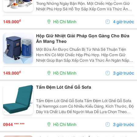
Trong Những Ngày Bận Rộn. Một Chiếc Hộp Cơm Giữ
Nhiệt Phù Hợp Sẽ Hỗ Trợ Sắp Xếp Cơm Và Thức Ăn
Ngăn Nắp, Thuận Tiện Mang Theo Khi Đi Học, Đi Làm
Hoặc Di Chuyển Trong Ngày. Chọn Hộp Theo Số Lượng
₫
149.000
Hồ Chí Minh
4 giờ trước
Thức Ăn...
Hộp Giữ Nhiệt Giải Pháp Gọn Gàng Cho Bữa
Ăn Mang Theo
Một Bữa Ăn Được Chuẩn Bị Từ Nhà Sẽ Thuận Tiện
Hơn Khi Có Một Chiếc Hộp Phù Hợp. Hộp Cơm Giữ
Nhiệt Giúp Bạn Sắp Xếp Cơm Và Thức Ăn Ngăn Nắp,
Dễ Mang Theo Đến Trường, Nơi Làm Việc Hoặc Trong
Những Chuyến Đi. Lựa Chọn Hộp Theo Số Lượng Món
₫
149.000
Hồ Chí Minh
3 giờ trước
Nếu...
Tấm Đệm Lót Ghế Gỗ Sofa
Tấm Đệm Lót Ghế Gỗ Sofa Tấm Đệm Lót Ghế Gỗ Sofa
Tại Nemngoi.com Có Nhiều Kiểu Dáng, Kích Thước, Độ
Dày Và Chất Liệu Để Người Mua Dễ Lựa Chọn Theo
Nhu Cầu. Sản Phẩm Có Khuyến Mãi, Ưu Đãi Và Chiết
Khấu Theo Số Lượng ; Liên Hệ Ngay Để Nhận Tư Vấn,
0944 *** ***
Hồ Chí Minh
3 giờ trước
Báo...