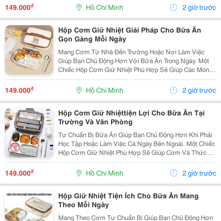
Thuận Tiện Mang Theo. Xác Định Số Lượng Món Ăn
₫
149.000
Hồ Chí Minh
2 giờ trước
Trước...
Hộp Cơm Giữ Nhiệt Giải Pháp Cho Bữa Ăn
Gọn Gàng Mỗi Ngày
Mang Cơm Từ Nhà Đến Trường Hoặc Nơi Làm Việc
Giúp Bạn Chủ Động Hơn Với Bữa Ăn Trong Ngày. Một
Chiếc Hộp Cơm Giữ Nhiệt Phù Hợp Sẽ Giúp Các Món
Ăn Được Sắp Xếp Ngăn Nắp, Thuận Tiện Mang Theo
Và Sử Dụng. Lựa Chọn Số Ngăn Theo Thực Đơn Số
₫
149.000
Hồ Chí Minh
2 giờ trước
Lượng Món...
Hộp Cơm Giữ Nhiệttiện Lợi Cho Bữa Ăn Tại
Trường Và Văn Phòng
Tự Chuẩn Bị Bữa Ăn Giúp Bạn Chủ Động Hơn Khi Phải
Học Tập Hoặc Làm Việc Cả Ngày Bên Ngoài. Một Chiếc
Hộp Cơm Giữ Nhiệt Phù Hợp Sẽ Giúp Cơm Và Thức Ăn
Được Sắp Xếp Ngăn Nắp, Thuận Tiện Mang Theo Và
Sử Dụng Khi Đến Giờ Ăn. Chọn Thiết Kế Theo Số
₫
149.000
Hồ Chí Minh
2 giờ trước
Lượng...
Hộp Giữ Nhiệt Tiện Ích Cho Bữa Ăn Mang
Theo Mỗi Ngày
Mang Theo Cơm Tự Chuẩn Bị Giúp Bạn Chủ Động Hơn