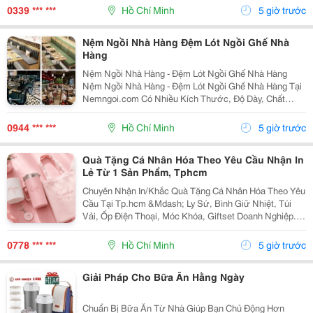
Tp.hcm ⏰ Th Ờ I Gian: Làm Vi Ệ C Theo...
0339 *** ***
Hồ Chí Minh
5 giờ trước
Nệm Ngồi Nhà Hàng Đệm Lót Ngồi Ghế Nhà
Hàng
Nệm Ngồi Nhà Hàng - Đệm Lót Ngồi Ghế Nhà Hàng
Nệm Ngồi Nhà Hàng - Đệm Lót Ngồi Ghế Nhà Hàng Tại
Nemngoi.com Có Nhiều Kích Thước, Độ Dày, Chất
Liệu, Màu Sắc Và Kiểu Dáng Để Lựa Chọn Theo Nhu
Cầu. Sản Phẩm Nhận Số Lượng Sỉ Lẻ, Đang Có Khuyến
0944 *** ***
Hồ Chí Minh
5 giờ trước
Mãi, Ưu...
Quà Tặng Cá Nhân Hóa Theo Yêu Cầu Nhận In
Lẻ Từ 1 Sản Phẩm, Tphcm
Chuyên Nhận In/Khắc Quà Tặng Cá Nhân Hóa Theo Yêu
Cầu Tại Tp.hcm &Mdash; Ly Sứ, Bình Giữ Nhiệt, Túi
Vải, Ốp Điện Thoại, Móc Khóa, Giftset Doanh Nghiệp. -
Nhận In Lẻ Từ 1 Sản Phẩm, Không Bắt Số Lượng Tối
Thiểu - Khắc Tên, In Hình, In Logo Theo...
0778 *** ***
Hồ Chí Minh
5 giờ trước
Giải Pháp Cho Bữa Ăn Hằng Ngày
Chuẩn Bị Bữa Ăn Từ Nhà Giúp Bạn Chủ Động Hơn