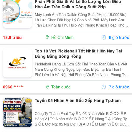
Phân Phối Giá Sỉ Và Lẻ Số Lượng Lớn Điều
Hòa Âm Trần Daikin Công Suất 2Hp
Máy Lạnh Âm Trần Daikin Công Suất 2Hp (~18.000Btu)
Là Lựa Chọn Rất Hợp Lý Cho Nhà Phố. Máy Lạnh Âm
Trần Daikin 2Hp Phù Hợp Với Phòng Khách Hoặc Không
Gian Mở Rộng Từ 20 Đến 30M&Sup2;. Thiết Kế Âm
Trần Tinh Tế Giúp Tiết Kiệm Diện Tích, Kết Hợp Khả...
18,8 triệu
Hồ Chí Minh
9 giờ trước
Top 10 Vợt Pickleball Tốt Nhất Hiện Nay Tại
Đồng Bằng Sông Hồng
Pickleball Đang Là Cơn Sốt Thể Thao Toàn Cầu Và Việt
Nam Cũng Không Ngoại Lệ . Đặc Biệt, Tại Ba Thành
Phố Lớn Là Hà Nội, Hải Phòng Và Bắc Ninh , Phong Trào
Chơi Pickleball Đang Phát Triển Mạnh Mẽ Với Số Lượng
Người Chơi Ngày Càng Tăng. Tuy Nhiên, Để...
0966 *** ***
Toàn quốc
7 giờ trước
Tuyển 05 Nhân Viên Bốc Xếp Hàng Tp.hcm
Công Ty Thành Phát Tuy Ể N 05 Nhân Viên B Ố C X Ế P
Hàng V Ị Trí: Nhân Viên B Ố C X Ế P Hàng T Ạ I Công Ty
S Ố L Ượ Ng: 05 Ng Ườ I Đị A Đ I Ể M Làm Vi Ệ C: Đườ
Ng D Ươ Ng Công Khi, Ấ P 4, Xuân Th Ớ I S Ơ N,