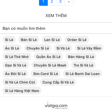
1
2
3
»
XEM THÊM
Bạn có muốn tìm thêm
Sỉ Lẻ
Bán Sỉ Lẻ
Lan Sỉ Lẻ
Order Sỉ Lẻ
Áo Sỉ Lẻ
Chuyên Sỉ Lẻ
Sỉ Và Lẻ
Sỉ Lẻ Váy Đầm
Sỉ Lẻ Thẻ Nhớ
Quần Áo Sỉ Lẻ
Bán Hàng Sỉ Lẻ
Gạo Sỉ Và Lẻ
Chuyên Sỉ Lẻ Mask
Tra Sỉ Và Lẻ
Áo Đôi Sỉ Lẻ
Sim Card Sỉ Lẻ
Sỉ Lẻ Banh Dai Loan
Sỉ Và Lẻ Chim Cút
Cung Cấp Sỉ Và Lẻ
Sỉ Lẻ Hàng Việt Nam