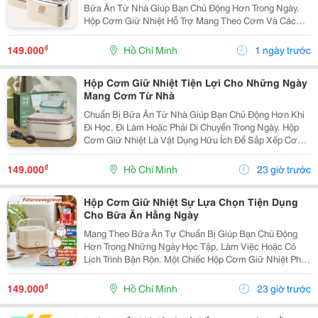
Bữa Ăn Từ Nhà Giúp Bạn Chủ Động Hơn Trong Ngày.
Hộp Cơm Giữ Nhiệt Hỗ Trợ Mang Theo Cơm Và Các
Món Ăn Kèm Một Cách Gọn Gàng, Phù Hợp Với Nhiều
Nhu Cầu Sử Dụng Khác Nhau. Xác Định Số Lượng Món
₫
149.000
Hồ Chí Minh
1 ngày trước
Thường...
Hộp Cơm Giữ Nhiệt Tiện Lợi Cho Những Ngày
Mang Cơm Từ Nhà
Chuẩn Bị Bữa Ăn Từ Nhà Giúp Bạn Chủ Động Hơn Khi
Đi Học, Đi Làm Hoặc Phải Di Chuyển Trong Ngày. Hộp
Cơm Giữ Nhiệt Là Vật Dụng Hữu Ích Để Sắp Xếp Cơm
Và Thức Ăn Gọn Gàng, Thuận Tiện Mang Theo Trong
Nhiều Hoàn Cảnh. Chọn Hộp Phù Hợp Với Số Lượng
₫
149.000
Hồ Chí Minh
23 giờ trước
Món...
Hộp Cơm Giữ Nhiệt Sự Lựa Chọn Tiện Dụng
Cho Bữa Ăn Hằng Ngày
Mang Theo Bữa Ăn Tự Chuẩn Bị Giúp Bạn Chủ Động
Hơn Trong Những Ngày Học Tập, Làm Việc Hoặc Có
Lịch Trình Bận Rộn. Một Chiếc Hộp Cơm Giữ Nhiệt Phù
Hợp Sẽ Hỗ Trợ Sắp Xếp Cơm Và Thức Ăn Gọn Gàng,
Thuận Tiện Mang Theo Và Sử Dụng Trong Ngày. Xác
₫
149.000
Hồ Chí Minh
23 giờ trước
Định...