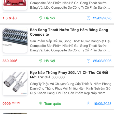
Composite Sản Phẩm Nắp Hố Ga, Song Thoát Nước
Bằng Vật Liệu Composite Do Công Ty Cổ Phần Sản Xuất
Và Thương Mại Công Nghệ Xây Dựng Trường Sơn
Chúng Tôi Nghiên Cứu , Sản Xuất Sản Phẩm Chúng Tôi
1,8 triệu
Hà Nội
25/02/2026
Sản...
Bán Song Thoát Nước Tầng Hầm Bằng Gang -
Composite
Sản Phẩm Nắp Hố Ga, Song Thoát Nước Bằng Vật Liệu
Composite Sản Phẩm Nắp Hố Ga, Song Thoát Nước
Bằng Vật Liệu Composite Do Công Ty Cổ Phần Sản Xuất
Và Thương Mại Công Nghệ Xây Dựng Trường Sơn
Chúng Tôi Nghiên Cứu , Sản Xuất Sản Phẩm Chúng Tôi
₫
860.000
Hà Nội
25/02/2026
S
Kẹp Nắp Thùng Phuy 200L V1 Cl- Thu Cũ Đổi
Mới Trợ Giá 500.000
Công Ty Triệu Vũ Chuyên Cung Cấp Thiết Bị Niêm Phong
Dành Cho Thùng Phuy Với Nhiều Năm Kinh Nghiệm Gửi
Quý Khách Hàng, Đối Tác Sản Phẩm Kẹp Nắp Niêm
Phòng Thùng Phuy 200L Do Công Ty Triệu Vũ Nghiên
Cứu Sản Xuất. Sản Phẩm Có Trợ Lực, Hỗ Trợ Lực
0909 *** ***
Toàn quốc
19/09/2025
Bấm...