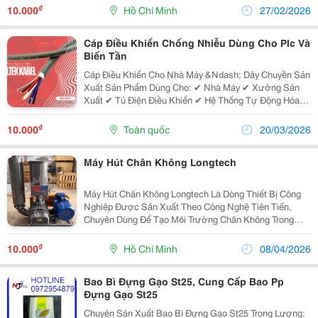
Bật Với Độ Bền Cơ Học Cao, Khả Năng Vận Hành Ổn
₫
10.000
Hồ Chí Minh
27/02/2026
Định...
Cáp Điều Khiển Chống Nhiễu Dùng Cho Plc Và
Biến Tần
Cáp Điều Khiển Cho Nhà Máy &Ndash; Dây Chuyền Sản
Xuất Sản Phẩm Dùng Cho: ✔ Nhà Máy ✔ Xưởng Sản
Xuất ✔ Tủ Điện Điều Khiển ✔ Hệ Thống Tự Động Hóa
Đầy Đủ Quy Cách &Ndash; Giá Cạnh Tranh 0904121065
/ 0938059133, Ms Như
₫
10.000
Toàn quốc
20/03/2026
Máy Hút Chân Không Longtech
Máy Hút Chân Không Longtech Là Dòng Thiết Bị Công
Nghiệp Được Sản Xuất Theo Công Nghệ Tiên Tiến,
Chuyên Dùng Để Tạo Môi Trường Chân Không Trong
Nhiều Lĩnh Vực Sản Xuất. Sản Phẩm Được Thiết Kế
Tối Ưu Cho Khả Năng Hút Khí Mạnh Mẽ, Vận Hành Ổn
₫
10.000
Hồ Chí Minh
08/04/2026
Định Và...
Bao Bì Đựng Gạo St25, Cung Cấp Bao Pp
Đựng Gạo St25
Chuyên Sản Xuất Bao Bì Đựng Gạo St25 Trọng Lượng: