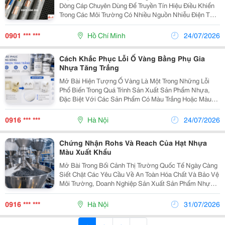
Dòng Cáp Chuyên Dùng Để Truyền Tín Hiệu Điều Khiển
Trong Các Môi Trường Có Nhiều Nguồn Nhiễu Điện Từ
Như Nhà Máy, Trạm Điện, Tủ Điều Khiển Và Dây Chuyền
Sản Xuất. Sản Phẩm Được Sản Xuất Với Ruột Dẫn...
0901 *** ***
Hồ Chí Minh
24/07/2026
Cách Khắc Phục Lỗi Ố Vàng Bằng Phụ Gia
Nhựa Tăng Trắng
Mở Bài Hiện Tượng Ố Vàng Là Một Trong Những Lỗi
Phổ Biến Trong Quá Trình Sản Xuất Sản Phẩm Nhựa,
Đặc Biệt Với Các Sản Phẩm Có Màu Trắng Hoặc Màu
Sáng. Lỗi Này Không Chỉ Làm Giảm Giá Trị Thẩm Mỹ Mà
Còn Ảnh Hưởng Đến Chất Lượng Và Khả Năng Cạnh
0916 *** ***
Hà Nội
24/07/2026
Tranh...
Chứng Nhận Rohs Và Reach Của Hạt Nhựa
Màu Xuất Khẩu
Mở Bài Trong Bối Cảnh Thị Trường Quốc Tế Ngày Càng
Siết Chặt Các Yêu Cầu Về An Toàn Hóa Chất Và Bảo Vệ
Môi Trường, Doanh Nghiệp Sản Xuất Sản Phẩm Nhựa
Xuất Khẩu Không Chỉ Quan Tâm Đến Chất Lượng Mà
Còn Phải Đáp Ứng Các Quy Định Kỹ Thuật Của Từng...
0916 *** ***
Hà Nội
31/07/2026