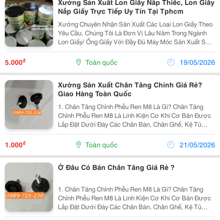
Xưởng Sản Xuất Lon Giấy Nắp Thiếc, Lon Giấy
Nắp Giấy Trực Tiếp Uy Tín Tại Tphcm
Xưởng Chuyên Nhận Sản Xuất Các Loại Lon Giấy Theo
Yêu Cầu. Chúng Tôi Là Đơn Vị Lâu Năm Trong Ngành
Lon Giấy/ Ống Giấy Với Đầy Đủ Máy Móc Sản Xuất Sản
Phẩm Không Qua Trung Gian , Sẽ Mang Đến Cho Khách
Hàng Sản Phẩm Lon Giấy Chất Lượng, Uy Tín Và Giá...
₫
5.000
Toàn quốc
19/05/2026
Xưởng Sản Xuất Chân Tăng Chỉnh Giá Rẻ?
Giao Hàng Toàn Quốc
1. Chân Tăng Chỉnh Phễu Ren M8 Là Gì? Chân Tăng
Chỉnh Phễu Ren M8 Là Linh Kiện Cơ Khí Cơ Bản Được
Lắp Đặt Dưới Đáy Các Chân Bàn, Chân Ghế, Kệ Tủ
Hoặc Chân Máy Sản Xuất. Sản Phẩm Cấu Tạo Gồm Một
Trục Ren Cỡ M8 (Đường Kính 8Mm) Kết Hợp Với Phần
₫
1.000
Toàn quốc
21/05/2026
Đế...
Ở Đâu Có Bán Chân Tăng Giá Rẻ ?
1. Chân Tăng Chỉnh Phễu Ren M8 Là Gì? Chân Tăng
Chỉnh Phễu Ren M8 Là Linh Kiện Cơ Khí Cơ Bản Được
Lắp Đặt Dưới Đáy Các Chân Bàn, Chân Ghế, Kệ Tủ
Hoặc Chân Máy Sản Xuất. Sản Phẩm Cấu Tạo Gồm Một