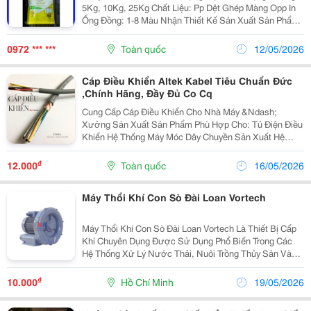
5Kg, 10Kg, 25Kg Chất Liệu: Pp Dệt Ghép Màng Opp In
Ống Đồng: 1-8 Màu Nhận Thiết Kế Sản Xuất Sản Phẩm
Theo Đơn Đặt Hàng Với Kinh Nghiệm Nhiều Năm Trong
Ngành, Cùng Đội Ngũ Nhân Viên Có...
0972 *** ***
Toàn quốc
12/05/2026
Cáp Điều Khiển Altek Kabel Tiêu Chuẩn Đức
,Chính Hãng, Đầy Đủ Co Cq
Cung Cấp Cáp Điều Khiển Cho Nhà Máy &Ndash;
Xưởng Sản Xuất Sản Phẩm Phù Hợp Cho: Tủ Điện Điều
Khiển Hệ Thống Máy Móc Dây Chuyền Sản Xuất Hệ
Thống Báo Cháy Có Các Loại: ✔ Cáp Điều Khiển Chống
Nhiễu ✔ Cáp Điều Khiển Không Chống Nhiễu ...
₫
12.000
Toàn quốc
16/05/2026
Máy Thổi Khí Con Sò Đài Loan Vortech
Máy Thổi Khí Con Sò Đài Loan Vortech Là Thiết Bị Cấp
Khí Chuyên Dụng Được Sử Dụng Phổ Biến Trong Các
Hệ Thống Xử Lý Nước Thải, Nuôi Trồng Thủy Sản Và
Ngành Công Nghiệp Sản Xuất. Sản Phẩm Được Thiết
Kế Theo Công Nghệ Hiện Đại Với Khả Năng Tạo Lưu...
₫
10.000
Hồ Chí Minh
19/05/2026