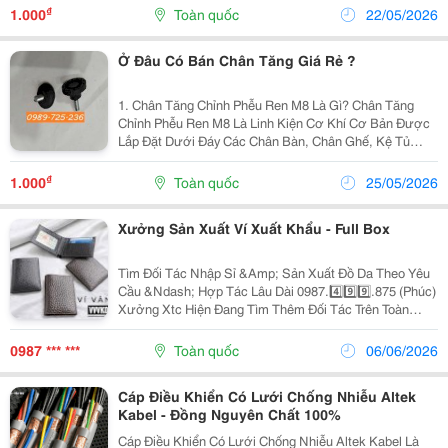
Trục Ren Cỡ M8 (Đường Kính 8Mm) Kết Hợp Với Phần
₫
1.000
Toàn quốc
22/05/2026
Đế...
Ở Đâu Có Bán Chân Tăng Giá Rẻ ?
1. Chân Tăng Chỉnh Phễu Ren M8 Là Gì? Chân Tăng
Chỉnh Phễu Ren M8 Là Linh Kiện Cơ Khí Cơ Bản Được
Lắp Đặt Dưới Đáy Các Chân Bàn, Chân Ghế, Kệ Tủ
Hoặc Chân Máy Sản Xuất. Sản Phẩm Cấu Tạo Gồm Một
Trục Ren Cỡ M8 (Đường Kính 8Mm) Kết Hợp Với Phần
₫
1.000
Toàn quốc
25/05/2026
Đế...
Xưởng Sản Xuất Ví Xuất Khẩu - Full Box
Tìm Đối Tác Nhập Sỉ &Amp; Sản Xuất Đồ Da Theo Yêu
Cầu &Ndash; Hợp Tác Lâu Dài 0987.4️⃣9️⃣9️⃣.875 (Phúc)
Xưởng Xtc Hiện Đang Tìm Thêm Đối Tác Trên Toàn
Quốc Có Nhu Cầu: ✔ Nhập Sỉ Ví Da, Thắt Lưng, Túi Da
Và Phụ Kiện Da ✔ Sản Xuất Sản Phẩm Mang...
0987 *** ***
Toàn quốc
06/06/2026
Cáp Điều Khiển Có Lưới Chống Nhiễu Altek
Kabel - Đồng Nguyên Chất 100%
Cáp Điều Khiển Có Lưới Chống Nhiễu Altek Kabel Là