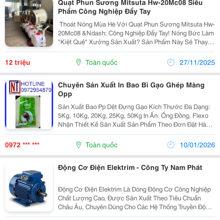
Quạt Phun Sương Mitsuta Hw-20Mc08 Siêu
Phẩm Công Nghiệp Đẩy Tay
️ Thoát Nóng Mùa Hè Với Quạt Phun Sương Mitsuta Hw-
20Mc08 &Ndash; Công Nghiệp Đẩy Tay! Nóng Bức Làm
"Kiệt Quệ" Xưởng Sản Xuất? Sản Phẩm Này Sẽ Thay
Đổi Tất Cả: ✅ Giảm Nhiệt Tức Thì 4-8&Deg;C, Làm Mát
Rộng 100M&Sup2; Chỉ Trong Giây Lát. ✅ Phun...
12 triệu
Toàn quốc
27/11/2025
Chuyên Sản Xuất In Bao Bì Gạo Ghép Màng
Opp
Sản Xuất Bao Pp Dệt Đựng Gạo Kích Thước Đa Dạng:
5Kg, 10Kg, 20Kg, 25Kg, 50Kg In Ấn: Ống Đồng, Flexo
Nhận Thiết Kế Sản Xuất Sản Phẩm Theo Đơn Đặt Hàng
≫≫ Chất Lượng Sản Phẩm Đúng Chuẩn, Kiểm Định
Nghiêm Ngặt Trước Khi Giao Hàng. Liên...
0972 *** ***
Toàn quốc
10/01/2026
Động Cơ Điện Elektrim - Công Ty Nam Phát
Động Cơ Điện Elektrim Là Dòng Động Cơ Công Nghiệp
Chất Lượng Cao, Được Sản Xuất Theo Tiêu Chuẩn
Châu Âu, Chuyên Dùng Cho Các Hệ Thống Truyền Động
Trong Nhà Máy Và Dây Chuyền Sản Xuất. Sản Phẩm Nổi