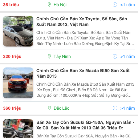
Năm 2020 Đã Mua Lại Xe Và Đã Chuyển Giấy...
36 triệu
Hà Nội
>1 năm
Chính Chủ Cần Bán Xe Toyota, Số Sàn, Sản
Xuất Năm 2013, Việt Nam
Chính Chủ Cần Bán Xe Toyota, Số Sàn, Sản Xuất Năm
2013, Việt Nam - Địa Chỉ Xem Xe: Ấp 2 Trà Vong Tân
Biên Tây Ninh - Luôn Bảo Dưỡng Đúng Định Kỳ Tại Sr
Chính Hãng - Xe Đẹp Chắc Khoẻ Vận Hành Êm Ái , Cam
Kết Không Đâm Đụng ,Ko Ngập Nước, Bảo...
320 triệu
Tây Ninh
>1 năm
Chính Chủ Cần Bán Xe Mazda Bt50 Sản Xuất
Năm 2013
Chính Chủ Cần Bán Xe Mazda Bt50 Sản Xuất Năm 2013
-Xe Đẹp , Full Đồ Chơi , Biển Số Dễ Nhớ - Xe Đã Sử
Dụng Số Km: 100.000Km -Hộp Số : Số Tự Động -Số
Chỗ : 5 Chỗ -Nhiên Liệu: Dầu -Sử Dụng Cẩn Thận ,
Không Đâm Đụng , - Giá Bán: 360 Triệu...
360 triệu
Đắc Lắc
>1 năm
Bán Xe Tay Côn Suzuki Gz-150A, Nguyên Bản -
Xe Cũ, Sản Xuất Năm 2013 Giá 36 Triệu Đ:
Bán Xe Tay Côn Suzuki Gz-150A, Nguyên Bản - Xe Cũ,