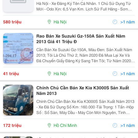
Hà Nội - Xe Đăng Ký Tên Cá Nhân. 1 Chủ Sử Dụng Từ
Mới - Odo Xịn: 6,5 Vạn Km. Lịch Sử Full Hãng - Sơn
Zin: 95% Nội Thất Còn Nguyên Mùi Mới * Cam Kết -
Không Đâm Đụng, Không Ngập Nước - Động Cơ Hộp...
580 triệu
Hà Nội
>1 năm
Rao Bán Xe Suzuki Gz-150A Sản Xuất Năm
2013 Giá 41 Triệu Đ
Cần Bán Xe Suzuki Gz-150A, Màu Đen: Sản Xuất Năm
2013; Tôi Là Chủ Thứ 2, Năm 2020 Đã Mua Lại Xe Và
Đã Chuyển Giấy Đăng Ký Sang Tên Tôi; Từ Năm 2020
Xe Vận Hành Bình Thường Chỉ Đi Quanh Quẩn Trong Hà
Nội; Tôi Không Thay Thiết Bị Gì Từ Năm 2020, Mọi...
41 triệu
Hà Nội
>1 năm
Chính Chủ Cần Bán Xe Kia K3000S Sản Xuất
Năm 2013
Chính Chủ Cần Bán Xe Kia K3000S Sản Xuất Năm 2013
- Xe Đã Sử Dụng Số Km :160.000 -Tải Trọng: 1 Tấn -Hộp
Số : Số Sàn, Máy Dầu - Máy Còn Mới Nguyên, Tình
Trạng Tốt, Xe Chính Chủ, -Máy Lạnh Hãng - Giá Bán: 172
Triệu - Địa Chỉ Xem Xe: 37...
172 triệu
Hồ Chí Minh
>1 năm