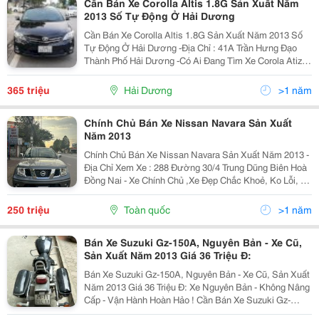
Cần Bán Xe Corolla Altis 1.8G Sản Xuất Năm
2013 Số Tự Động Ở Hải Dương
Cần Bán Xe Corolla Altis 1.8G Sản Xuất Năm 2013 Số
Tự Động Ở Hải Dương -Địa Chỉ : 41A Trần Hưng Đạo
Thành Phố Hải Dương -Có Ai Đang Tìm Xe Corola Atiz
1.8G Số Tự Động Thì Lh 0763338255 -Xe Nhà Tôi Mua
Để Đi Làm Cty Cách Nhà 5Km . -Xe Mới Được...
365 triệu
Hải Dương
>1 năm
Chính Chủ Bán Xe Nissan Navara Sản Xuất
Năm 2013
Chính Chủ Bán Xe Nissan Navara Sản Xuất Năm 2013 -
Địa Chỉ Xem Xe : 288 Đường 30/4 Trung Dũng Biên Hoà
Đồng Nai - Xe Chính Chủ ,Xe Đẹp Chắc Khoẻ, Ko Lỗi, Ko
Đâm Đụng Ko Ngập Nước ,Bảo Dưỡng Định Kỳ Chính
Hãng - Tình Trạng : Xe Đẹp,Đang Sử Dụng...
250 triệu
Toàn quốc
>1 năm
Bán Xe Suzuki Gz-150A, Nguyên Bản - Xe Cũ,
Sản Xuất Năm 2013 Giá 36 Triệu Đ:
Bán Xe Suzuki Gz-150A, Nguyên Bản - Xe Cũ, Sản Xuất
Năm 2013 Giá 36 Triệu Đ: Xe Nguyên Bản - Không Nâng
Cấp - Vận Hành Hoàn Hảo ! Cần Bán Xe Suzuki Gz-
150A, Màu Đen: Sản Xuất Năm 2013; Tôi Là Chủ Thứ 2,