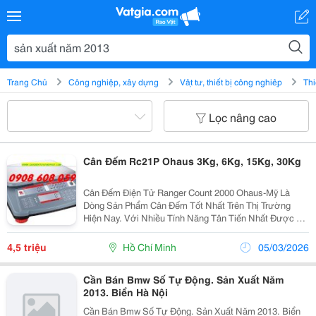
Trang Chủ
Công nghiệp, xây dựng
Vật tư, thiết bị công nghiệp
Thi
Lọc nâng cao
Cân Đếm Rc21P Ohaus 3Kg, 6Kg, 15Kg, 30Kg
Cân Đếm Điện Tử Ranger Count 2000 Ohaus-Mỹ Là
Dòng Sản Phẩm Cân Đếm Tốt Nhất Trên Thị Trường
Hiện Nay. Với Nhiều Tính Năng Tân Tiến Nhất Được Áp
Dụng Lên Dòng Cân Ranger Sản Xuất Năm 2013 Đáp
Ứng Với Nhu Cầu Người Tiêu Dùng. Với Thư Viện Tiện
4,5 triệu
Hồ Chí Minh
05/03/2026
Ích...
Cần Bán Bmw Số Tự Động. Sản Xuất Năm
2013. Biển Hà Nội
Cần Bán Bmw Số Tự Động. Sản Xuất Năm 2013. Biển