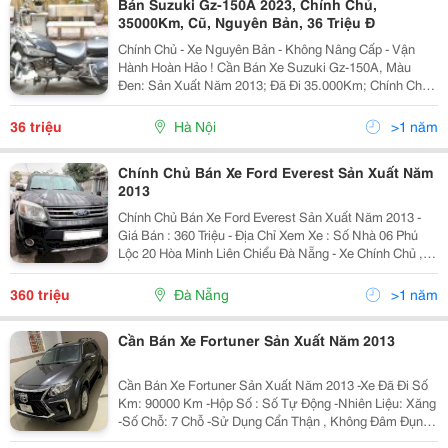
Bán Suzuki Gz-150A 2023, Chính Chủ,
35000Km, Cũ, Nguyên Bản, 36 Triệu Đ
Chính Chủ - Xe Nguyên Bản - Không Nâng Cấp - Vận
Hành Hoàn Hảo ! Cần Bán Xe Suzuki Gz-150A, Màu
Đen: Sản Xuất Năm 2013; Đã Đi 35.000Km; Chính Chủ,
Tôi Là Chủ Thứ 2, Năm 2020 Đã Mua Lại Xe Và Đã
Chuyển Giấy Đăng Ký Sang Tên Tôi; Từ Năm 2020 Xe
36 triệu
Hà Nội
>1 năm
Vận...
Chính Chủ Bán Xe Ford Everest Sản Xuất Năm
2013
Chính Chủ Bán Xe Ford Everest Sản Xuất Năm 2013 -
Giá Bán : 360 Triệu - Địa Chỉ Xem Xe : Số Nhà 06 Phú
Lộc 20 Hòa Minh Liên Chiểu Đà Nẵng - Xe Chính Chủ ,Xe
Đẹp Chắc Khoẻ, Ko Lỗi, Ko Đâm Đụng Ko Ngập Nước -
Tình Trạng : Xe Đẹp,Đang Sử Dụng Tốt - Bao...
360 triệu
Đà Nẵng
>1 năm
Cần Bán Xe Fortuner Sản Xuất Năm 2013
Cần Bán Xe Fortuner Sản Xuất Năm 2013 -Xe Đã Đi Số
Km: 90000 Km -Hộp Số : Số Tự Động -Nhiên Liệu: Xăng
-Số Chỗ: 7 Chỗ -Sử Dụng Cẩn Thận , Không Đâm Đụng ,
- Giá Bán: 410 Triệu - Địa Chỉ Xem Xe: Thị Trấn Hà Trung