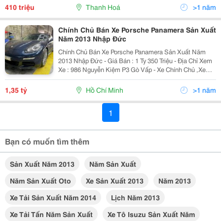
, Thanh Hóa =≫ Liên...
410 triệu
Thanh Hoá
>1 năm
Chính Chủ Bán Xe Porsche Panamera Sản Xuất
Năm 2013 Nhập Đức
Chính Chủ Bán Xe Porsche Panamera Sản Xuất Năm
2013 Nhập Đức - Giá Bán : 1 Ty 350 Triệu - Địa Chỉ Xem
Xe : 986 Nguyễn Kiệm P3 Gò Vấp - Xe Chính Chủ ,Xe
Đẹp Chắc Khoẻ, Ko Lỗi, Ko Đâm Đụng Ko Ngập Nước -
Tình Trạng : Xe Đẹp,Đang Sử Dụng Tốt -...
1,35 tỷ
Hồ Chí Minh
>1 năm
1
Bạn có muốn tìm thêm
Sản Xuất Năm 2013
Năm Sản Xuất
Năm Sản Xuất Oto
Xe Sản Xuất 2013
Năm 2013
Xe Tải Sản Xuất Năm 2014
Lịch Năm 2013
Xe Tải Tấn Năm Sản Xuất
Xe Tô Isuzu Sản Xuất Năm