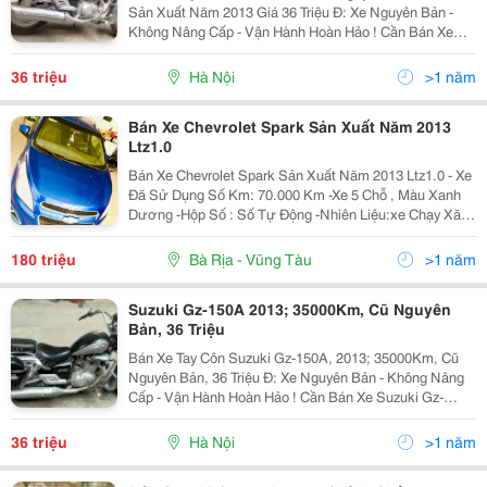
Sản Xuất Năm 2013 Giá 36 Triệu Đ: Xe Nguyên Bản -
Không Nâng Cấp - Vận Hành Hoàn Hảo ! Cần Bán Xe
Suzuki Gz-150A, Màu Đen: Sản Xuất Năm 2013; Tôi Là
Chủ Thứ 2, Năm 2020 Đã Mua Lại Xe Và Đã Chuyển...
36 triệu
Hà Nội
>1 năm
Bán Xe Chevrolet Spark Sản Xuất Năm 2013
Ltz1.0
Bán Xe Chevrolet Spark Sản Xuất Năm 2013 Ltz1.0 - Xe
Đã Sử Dụng Số Km: 70.000 Km -Xe 5 Chỗ , Màu Xanh
Dương -Hộp Số : Số Tự Động -Nhiên Liệu:xe Chạy Xăng
- Xe Nhà Ít Đi, Giữ Gìn Bảo Trì Cẩn Thận. - Nội Thất Màu
Ghi Còn Mới, Sạch Sẽ. -...
180 triệu
Bà Rịa - Vũng Tàu
>1 năm
Suzuki Gz-150A 2013; 35000Km, Cũ Nguyên
Bản, 36 Triệu
Bán Xe Tay Côn Suzuki Gz-150A, 2013; 35000Km, Cũ
Nguyên Bản, 36 Triệu Đ: Xe Nguyên Bản - Không Nâng
Cấp - Vận Hành Hoàn Hảo ! Cần Bán Xe Suzuki Gz-
150A, Màu Đen: Sản Xuất Năm 2013; Đã Đi 35.000Km;
Tôi Là Chủ Thứ 2, Năm 2020 Đã Mua Lại Xe Và Đã...
36 triệu
Hà Nội
>1 năm