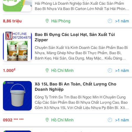
Hải Phòng Là Doanh Nghiệp Sản Xuất Các Sản Phẩm
Bao Bì Nhựa Và Bao Bì Carton Lớn Nhất Tại Hải Phòng,
Với Mô Hình Tổ Chức Mới, Chủ Động Đáp Ứng Nhu Cầu
Thị Trường, Hiện Nay Nhà Máy Tại Khu Công...
8,86 triệu
Hải Phòng
>1 năm
Bao Bì Đựng Các Loại Hạt, Sản Xuất Túi
Zipper
Chuyên Sản Xuất Và Kinh Doanh Các Sản Phẩm Bao Bì
Nhựa, Màng Ghép Như Bao Bì Thực Phẩm, Bao Bì,
Bánh Kẹo, Hải Sản, Gia Dụng, May Mặc,. Kiểu Dáng
Phong Phú: Ép 3 Biên, Dán Lưng Giữa, Xếp Hông Dán
Lưng Giữa, Xếp Hông Dán Lệch, Ép 4 Cạnh, Zipper
₫
1.000
Hồ Chí Minh
>1 năm
Đáy...
Xô 15L Bao Bì An Toàn, Chất Lượng Cho
Doanh Nghiệp
Công Ty Tnhh Sx Tm Bao Bì Ngọc Min H Chuyên Cung
Cấp Các Sản Phẩm Bao Bì Nhựa Chất Lượng Cao, Bao
Gồm Xô Nhựa 15L Với Chất Liệu Nhựa Pp Bền Bỉ. Xô
15L Của Chúng Tôi Được Sản Xuất Theo Yêu Cầu, Có
Độ Dày Tùy Chỉnh, Đảm Bảo An Toàn Cho Các Loại
0932 *** ***
Hồ Chí Minh
>1 năm
Sản...