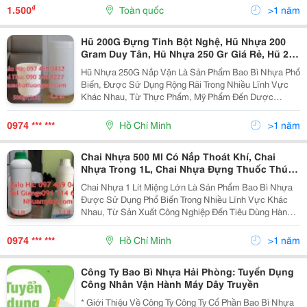
Nhà Máy Sản Xuất Có Diện Tích Rộng Rãi, Lực...
₫
1.500
Toàn quốc
>1 năm
Hũ 200G Đựng Tinh Bột Nghệ, Hũ Nhựa 200
Gram Duy Tân, Hũ Nhựa 250 Gr Giá Rẻ, Hũ 250
G Đựng Axit, Hũ 200G Đựng Sốt Cà Chua, Hũ
Hũ Nhựa 250G Nắp Vặn Là Sản Phẩm Bao Bì Nhựa Phổ
Tinh Bột Sắn Dây 200 Gram, Hũ Nhựa 250 G
Biến, Được Sử Dụng Rộng Rãi Trong Nhiều Lĩnh Vực
Tròn Cao, Hũ 50 Gram Đựng Kẹo Cao Su
Khác Nhau, Từ Thực Phẩm, Mỹ Phẩm Đến Dược
Phẩm. Sản Phẩm Có Nhiều Ưu Điểm Vượt Trội, Đáp
Ứng Nhu Cầu Đa Dạng Của Người Dùng. Hũ Nhựa
0974 *** ***
Hồ Chí Minh
>1 năm
250G Nắp Vặn Được...
Chai Nhựa 500 Ml Có Nắp Thoát Khí, Chai
Nhựa Trong 1L, Chai Nhựa Đựng Thuốc Thú Y,
Chai Nhựa Đựng Thuốc Thủy Sản,Chai Nhựa
Chai Nhựa 1 Lít Miệng Lớn Là Sản Phẩm Bao Bì Nhựa
Giá Sỉ 500 Ml, Chai Nhựa Giá Rẻ 500 Ml, Chai
Được Sử Dụng Phổ Biến Trong Nhiều Lĩnh Vực Khác
Nhựa Hdpe, Chai Trong 1L, Chai Giá Sỉ 500 Ml,
Nhau, Từ Sản Xuất Công Nghiệp Đến Tiêu Dùng Hàng
Ngày. Sản Phẩm Có Nhiều Ưu Điểm Nổi Bật. Chai Nhựa
1 Lít Miệng Lớn Được Làm Từ Nhựa Hdpe Có Độ Bền
0974 *** ***
Hồ Chí Minh
>1 năm
Cao,...
Công Ty Bao Bì Nhựa Hải Phòng: Tuyển Dụng
Công Nhân Vận Hành Máy Dây Truyền
* Giới Thiệu Về Công Ty Công Ty Cổ Phần Bao Bì Nhựa