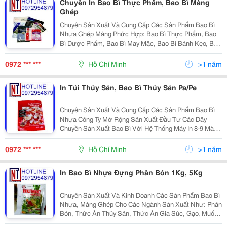
Chuyên In Bao Bì Thực Phẩm, Bao Bì Màng
Ghép
Chuyên Sản Xuất Và Cung Cấp Các Sản Phẩm Bao Bì
Nhựa Ghép Màng Phức Hợp: Bao Bì Thực Phẩm, Bao
Bì Dược Phẩm, Bao Bì May Mặc, Bao Bì Bánh Kẹo, Bao
Bì Cho Ngành Sản Xuất Công Nghiệp,.. Với Dây Chuyền
Sản Xuất Bao Bì Với Hệ Thống Máy In 8-9 Màu, Máy...
0972 *** ***
Hồ Chí Minh
>1 năm
In Túi Thủy Sản, Bao Bì Thủy Sản Pa/Pe
Chuyên Sản Xuất Và Cung Cấp Các Sản Phẩm Bao Bì
Nhựa Công Ty Mở Rộng Sản Xuất Đầu Tư Các Dây
Chuyền Sản Xuất Bao Bì Với Hệ Thống Máy In 8-9 Màu,
Máy Ghép Khô, Máy Tráng Đùn, Máy Chia, Máy Làm Túi
Hàn Lưng, Ba Biên, Túi Đứng Zipper Được Sản Xuất
0972 *** ***
Hồ Chí Minh
>1 năm
Tại...
In Bao Bì Nhựa Đựng Phân Bón 1Kg, 5Kg
Chuyên Sản Xuất Và Kinh Doanh Các Sản Phẩm Bao Bì
Nhựa, Màng Ghép Cho Các Ngành Sản Xuất Như: Phân
Bón, Thức Ăn Thủy Sản, Thức Ăn Gia Súc, Gạo, Muối,
Bánh Kẹo, Cà Phê, Thực Phẩm Ăn Uống,.. Với Quy Mô