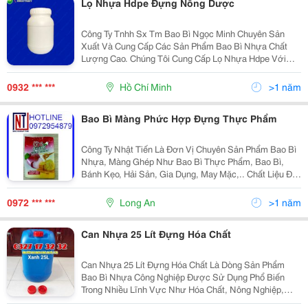
Lọ Nhựa Hdpe Đựng Nông Dược
Công Ty Tnhh Sx Tm Bao Bì Ngọc Minh Chuyên Sản
Xuất Và Cung Cấp Các Sản Phẩm Bao Bì Nhựa Chất
Lượng Cao. Chúng Tôi Cung Cấp Lọ Nhựa Hdpe Với
Dung Tích Đa Dạng (50Cc, 120Cc, 225Cc, 250Cc,
400G, 500G) Dành Cho Ngành Nông Dược. Lọ Nhựa
0932 *** ***
Hồ Chí Minh
>1 năm
Hdpe Của Chúng...
Bao Bì Màng Phức Hợp Đựng Thực Phẩm
Công Ty Nhật Tiến Là Đơn Vị Chuyên Sản Phẩm Bao Bì
Nhựa, Màng Ghép Như Bao Bì Thực Phẩm, Bao Bì,
Bánh Kẹo, Hải Sản, Gia Dụng, May Mặc,.. Chất Liệu Đa
Dạng, Kiểu Dáng Phòng Phú Tất Cả Đều Có Thể Sản
Xuất Theo Yêu Cầu Với Quy Mô Nhà Máy Sản Xuất...
0972 *** ***
Long An
>1 năm
Can Nhựa 25 Lít Đựng Hóa Chất
Can Nhựa 25 Lít Đựng Hóa Chất Là Dòng Sản Phẩm
Bao Bì Nhựa Công Nghiệp Được Sử Dụng Phổ Biến
Trong Nhiều Lĩnh Vực Như Hóa Chất, Nông Nghiệp,
Thực Phẩm, Tẩy Rửa Công Nghiệp...vì Được Sử Dụng