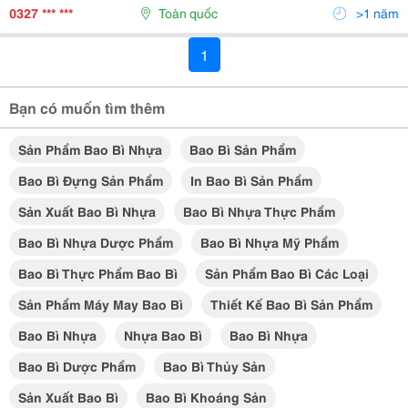
Trong Lưu Chứa Hóa Chất Nên Thường Có Thành Dày,
0327 *** ***
Toàn quốc
>1 năm
Chịu Lực...
1
Bạn có muốn tìm thêm
Sản Phẩm Bao Bì Nhựa
Bao Bì Sản Phẩm
Bao Bì Đựng Sản Phẩm
In Bao Bì Sản Phẩm
Sản Xuất Bao Bì Nhựa
Bao Bì Nhựa Thực Phẩm
Bao Bì Nhựa Dược Phẩm
Bao Bì Nhựa Mỹ Phẩm
Bao Bì Thực Phẩm Bao Bì
Sản Phẩm Bao Bì Các Loại
Sản Phẩm Máy May Bao Bì
Thiết Kế Bao Bì Sản Phẩm
Bao Bì Nhựa
Nhựa Bao Bì
Bao Bì Nhựa
Bao Bì Dược Phẩm
Bao Bì Thủy Sản
Sản Xuất Bao Bì
Bao Bì Khoáng Sản