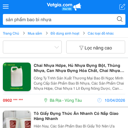
Trang Chủ
Mua sắm
Đồ dùng sinh hoạt
Các loại đồ khác
Lọc nâng cao
Chai Nhựa Hdpe, Hủ Nhựa Đựng Bột, Thùng
Nhựa, Can Nhựa Đựng Hóa Chất, Chai Nhựa 1
Lít Đựng Nông Dược, Bao Bì Nhựa, Nhựa
Công Ty Tnhh Sản Xuất Thương Mại Bao Bì Ngọc Minh
Hdpe.
Cung Cấp Sản Phẩm Bao Bì Nhựa, Các Sản Phẩm Chai
Nhựa Hdpe, Chai Nhựa 1 Lít Đựng Nông Dược, Can
Nhựa Đựng Hóa Chất, Chai Nhựa, Can Nhựa, Hủ Nhựa
Đựng Nông Dược, Chất Lỏng. Hủ Nhựa Dùng Được
0902 *** ***
Bà Rịa - Vũng Tàu
10/04/2026
Trong...
Tô Giấy Đựng Thức Ăn Nhanh Có Nắp Giao
Hàng Nhanh
Hiện Nay, Các Sản Phẩm Bao Bì Giấy Trở Nên Ưa