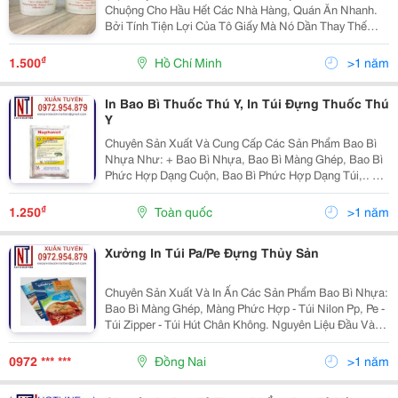
Chuộng Cho Hầu Hết Các Nhà Hàng, Quán Ăn Nhanh.
Bởi Tính Tiện Lợi Của Tô Giấy Mà Nó Dần Thay Thế
Các Sản Phẩm Bao Bì Nhựa Khác. Giúp Chúng Ta Giảm
Thiểu Chất Thải Nhựa Ra Môi Trường Sống. Đồng Thời
₫
1.500
Hồ Chí Minh
>1 năm
Nâng...
In Bao Bì Thuốc Thú Y, In Túi Đựng Thuốc Thú
Y
Chuyên Sản Xuất Và Cung Cấp Các Sản Phẩm Bao Bì
Nhựa Như: + Bao Bì Nhựa, Bao Bì Màng Ghép, Bao Bì
Phức Hợp Dạng Cuộn, Bao Bì Phức Hợp Dạng Túi,.. +
Túi Nilon: Túi Hd, Túi Hdpe In, Túi Hdpe Màu, Túi Nilon,
Túi Pp, Túi Pp/Pe,.. Dây Chuyền Sản Xuất...
₫
1.250
Toàn quốc
>1 năm
Xưởng In Túi Pa/Pe Đựng Thủy Sản
Chuyên Sản Xuất Và In Ấn Các Sản Phẩm Bao Bì Nhựa:
Bao Bì Màng Ghép, Màng Phức Hợp - Túi Nilon Pp, Pe -
Túi Zipper - Túi Hút Chân Không. Nguyên Liệu Đầu Vào
Đạt Chất Lượng Cao, Sản Xuất Trên Dây Chuyền Máy
Móc Thiết Bị Tối Ưu Được Nhập Từ Đức...
0972 *** ***
Đồng Nai
>1 năm