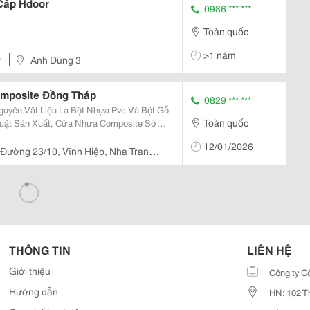
Cấp Hdoor
0986 *** ***
Toàn quốc
>1 năm
r
Anh Dũng 3
mposite Đồng Tháp
0829 *** ***
guyên Vật Liệu Là Bột Nhựa Pvc Và Bột Gỗ
Toàn quốc
Thuật Sản Xuất, Cửa Nhựa Composite Sở
p Chúng Trở Thành Dòng Cửa Số 1 Hiện Nay
12/01/2026
...
Đường 23/10, Vĩnh Hiệp, Nha Trang,
THÔNG TIN
LIÊN HỆ
Giới thiệu
Công ty C
Hướng dẫn
HN: 102 T