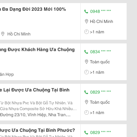
 Đa Dạng Đời 2023 Mới 100%
0948 *** ***
Hồ Chí Minh
>1 năm
Hồ Chí Minh
ụng Được Khách Hàng Ưa Chuộng
0834 *** ***
Toàn quốc
>1 năm
uân Hợp
e Lại Được Ưa Chuộng Tại Bình
0829 *** ***
Toàn quốc
 Bột Nhựa Pvc Và Bột Gỗ Tự Nhiên. Và
t, Cửa Nhựa Composite Sở Hữu Khá Nhiều
>1 năm
nh Dòng Cửa Số 1 Hiện Nay Trên Thị
Đường 23/10, Vĩnh Hiệp, Nha Trang,
ựa Truyền...
 Được Ưa Chuộng Tại Bình Phước?
0829 *** ***
 Bột Nhựa Pvc Và Bột Gỗ Tự Nhiên. Và