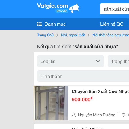
Danh mục
Liên hệ QC
Trang Chủ
Nội, ngoại thất
Nội thất tổng hợp khá
Kết quả tìm kiếm
"sản xuất cửa nhựa"
Chuyên Sản Xuất Cửa Nhựa 
₫
900.000
Nguyễn Minh Dưỡng
Đông Thạnh, Huyện Hóc Môn,