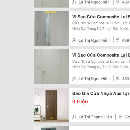
Trường, Thay Thế Các Loại Cửa Nh
Lê Thị Ngọc Hiền
489 
Khánh Hòa.
Vì Sao Cửa Composite Lại
Cửa Nhựa Composite Được Làm Từ
Hiện Đại Trong Kỹ Thuật Sản Xuấ
Điểm Nổi Bật. Giúp Chúng Trở Thà
Trường, Thay Thế Các Loại Cửa Nh
Lê Thị Ngọc Hiền
489 
Khánh Hòa.
Vì Sao Cửa Composite Lại
Cửa Nhựa Composite Được Làm Từ
Hiện Đại Trong Kỹ Thuật Sản Xuấ
Điểm Nổi Bật. Giúp Chúng Trở Thà
Trường, Thay Thế Các Loại Cửa Nh
Lê Thị Ngọc Hiền
489 
Khánh Hòa.
Báo Giá Cửa Nhựa Abs Tại
3 triệu
Lê Thị Thanh Hiền
63
Thủ Đức,Tp.hcm