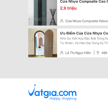
Cửa Nhựa Composite Cao 
2,9 triệu
Cửa Nhựa Composite Hdoo
Ưu Điểm Của Cửa Nhựa Co
Nhờ Sự Kết Hợp Đặc Biệt Trong N
Tự Nhiên. Và Hiện Đại Trong Kỹ 
Hữu Khá Nhiều Điểm Nổi Bật. Giú
Trên Thị Trường, Thay Thế Các Loại
Lê Thị Ngọc Hiền
489 
Khánh Hòa.