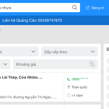
Đăng tin
Liên hệ Quảng Cáo: 02439747875
c
B
Khoảng giá
Lõi Thép, Cửa Nhôm, ...
0868 *** ***
Toàn quốc
>1 năm
450/174, Đường Nguyễn Thị Ngâu, Xã
Tphcm