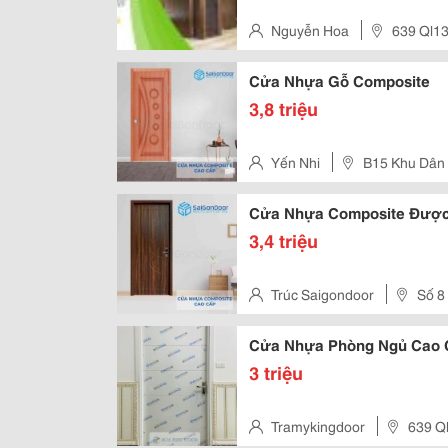
Nguyễn Hoa
639 Ql13
Minh, Việt Nam
Cửa Nhựa Gỗ Composite
3,8 triệu
Yến Nhi
B15 Khu Dân
Cửa Nhựa Composite Được
3,4 triệu
Trúc Saigondoor
Số 8
Ninh Kiều , Cần Thơ
Cửa Nhựa Phòng Ngủ Cao Cấ
3 triệu
Tramykingdoor
63