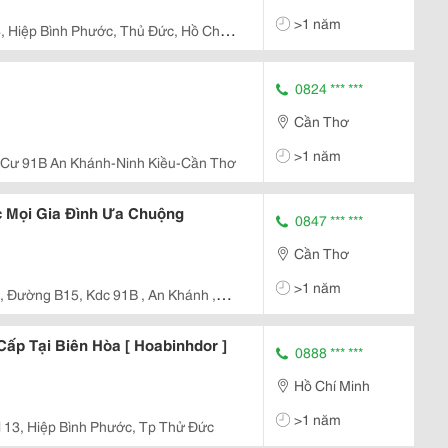
>1 năm
, Hiệp Bình Phước, Thủ Đức, Hồ Chí
0824 *** ***
Cần Thơ
>1 năm
 Cư 91B An Khánh-Ninh Kiều-Cần Thơ
 Mọi Gia Đình Ưa Chuộng
0847 *** ***
Cần Thơ
>1 năm
 , Đường B15, Kdc 91B , An Khánh ,
p Tại Biên Hòa [ Hoabinhdor ]
0888 *** ***
Hồ Chí Minh
>1 năm
9 Ql 13, Hiệp Bình Phước, Tp Thử Đức