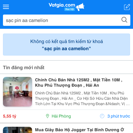
Không có kết quả tìm kiếm từ khoá
"sạc pin aa camelion"
Tin đăng mới nhất
Chính Chủ Bán Nhà 125M2 , Mặt Tiền 10M ,
Khu Phủ Thượng Đoạn , Hải An
Chính Chủ Bán Nhà 125M2 , Mặt Tiền 10M , Khu Phủ
Thượng Đoạn , Hải An _ Cơ Hội Sở Hữu Căn Nhà Diện
Tích Lớn Tại Khu Vực Phủ Thượng Đoạn &Ndash; Vị Trí
Đẹp, Ngõ Rộng, Ô Tô Chỉ Cách Nhà Vài Bước Chân.
Phù Hợp An Cư Hoặc Đầu Tư Lâu Dài. * Thông Tin...
5,55 tỷ
Hải Phòng
3 phút trước
Mua Giày Bảo Hộ Jogger Tại Bình Dương Ở