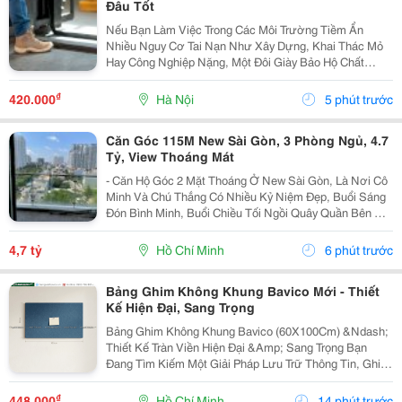
Đâu Tốt
Nếu Bạn Làm Việc Trong Các Môi Trường Tiềm Ẩn
Nhiều Nguy Cơ Tai Nạn Như Xây Dựng, Khai Thác Mỏ
Hay Công Nghiệp Nặng, Một Đôi Giày Bảo Hộ Chất
Lượng Là Trang Bị Không Thể Thiếu Để Bảo Vệ Đôi
Chân. Safety Jogger Là Thương Hiệu Giày Bảo Hộ Nổi
₫
420.000
Hà Nội
5 phút trước
Tiếng Với...
Căn Góc 115M New Sài Gòn, 3 Phòng Ngủ, 4.7
Tỷ, View Thoáng Mát
- Căn Hộ Góc 2 Mặt Thoáng Ở New Sài Gòn, Là Nơi Cô
Minh Và Chú Thắng Có Nhiều Kỷ Niệm Đẹp, Buổi Sáng
Đón Bình Minh, Buổi Chiều Tối Ngồi Quây Quần Bên Gia
Đình. Nay Chuẩn Bị Sang Ở Căn Biệt Thự Nên Đành
Gửi Gắm Căn Hộ Này Lại Với Giá 4.7 Tỷ - Căn Hộ...
4,7 tỷ
Hồ Chí Minh
6 phút trước
Bảng Ghim Không Khung Bavico Mới - Thiết
Kế Hiện Đại, Sang Trọng
Bảng Ghim Không Khung Bavico (60X100Cm) &Ndash;
Thiết Kế Tràn Viền Hiện Đại &Amp; Sang Trọng Bạn
Đang Tìm Kiếm Một Giải Pháp Lưu Trữ Thông Tin, Ghi
Chú Công Việc Vừa Tiện Lợi Vừa Nâng Tầm Thẩm Mỹ
Cho Không Gian Sống Và Làm Việc? Bảng Ghim
₫
448.000
Hồ Chí Minh
14 phút trước