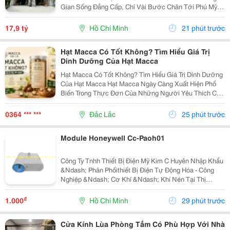
Gian Sống Đẳng Cấp, Chỉ Vài Bước Chân Tới Phú Mỹ
Hưng: - Vị Trí: Kdc Tân Mỹ, Đường Rộng 20M Thông
Thoáng - Diện Tích: 5 &Times; 18M &Bull; 1 Trệt 3 Lầu...
17,9 tỷ
Hồ Chí Minh
21 phút trước
Hạt Macca Có Tốt Không? Tìm Hiểu Giá Trị
Dinh Dưỡng Của Hạt Macca
Hạt Macca Có Tốt Không? Tìm Hiểu Giá Trị Dinh Dưỡng
Của Hạt Macca Hạt Macca Ngày Càng Xuất Hiện Phổ
Biến Trong Thực Đơn Của Những Người Yêu Thích Các
Loại Hạt Dinh Dưỡng. Với Vị Béo Nhẹ, Thơm Bùi Và
Cách Sử Dụng Đơn Giản, Macca Có Thể Trở Thành
0364 *** ***
Đắc Lắc
25 phút trước
Món...
Module Honeywell Cc-Paoh01
Công Ty Tnhh Thiết Bị Điện Mỹ Kim C Huyên Nhập Khẩu
&Ndash; Phân Phốithiết Bị Điện Tự Động Hóa - Công
Nghiệp &Ndash; Cơ Khí &Ndash; Khí Nén Tại Thị
Trường Việt Nam. Những Thương Hiệu Mà Mỹ Kim
Thường Xuyên Phân Phối: Yaskawa &Ndash;
₫
1.000
Hồ Chí Minh
29 phút trước
Panasonic...
Cửa Kính Lùa Phòng Tắm Có Phù Hợp Với Nhà