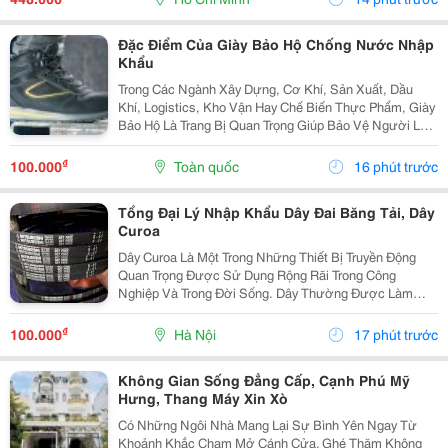
Không...
Đặc Điểm Của Giày Bảo Hộ Chống Nước Nhập
Khẩu
Trong Các Ngành Xây Dựng, Cơ Khí, Sản Xuất, Dầu
Khí, Logistics, Kho Vận Hay Chế Biến Thực Phẩm, Giày
Bảo Hộ Là Trang Bị Quan Trọng Giúp Bảo Vệ Người Lao
Động Trước Những Nguy Cơ Tiềm Ẩn Trong Môi Trường
Làm Việc. Đối Với Những Công Việc Thường Xuyên...
₫
100.000
Toàn quốc
16 phút trước
Tổng Đại Lý Nhập Khẩu Dây Đai Băng Tải, Dây
Curoa
Dây Curoa Là Một Trong Những Thiết Bị Truyền Động
Quan Trọng Được Sử Dụng Rộng Rãi Trong Công
Nghiệp Và Trong Đời Sống. Dây Thường Được Làm
Bằng Cao Su Tổng Hợp Có Nguồn Gốc Từ Dầu Mỏ, Bên
Trong Có Hoặc Không Có Lõi Thép. Dây Curoa Truyền
₫
100.000
Hà Nội
17 phút trước
Động...
Không Gian Sống Đẳng Cấp, Cạnh Phú Mỹ
Hưng, Thang Máy Xin Xò
Có Những Ngôi Nhà Mang Lại Sự Bình Yên Ngay Từ
Khoảnh Khắc Chạm Mở Cánh Cửa. Ghé Thăm Không