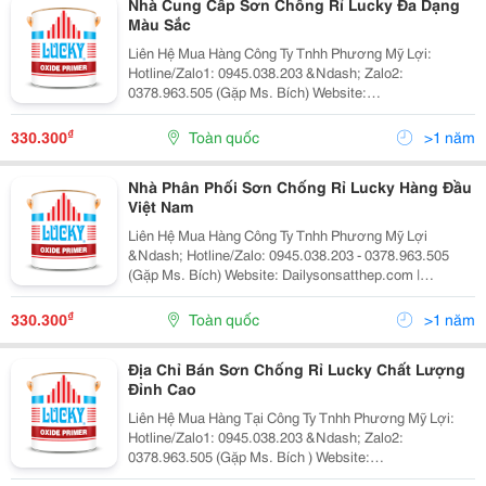
Nhà Cung Cấp Sơn Chống Rỉ Lucky Đa Dạng
Màu Sắc
Liên Hệ Mua Hàng Công Ty Tnhh Phương Mỹ Lợi:
Hotline/Zalo1: 0945.038.203 &Ndash; Zalo2:
0378.963.505 (Gặp Ms. Bích) Website:
Dailysonsatthep.com &Ndash; Goluckysu.com Nhà
Cung Cấp Sơn Chống Rỉ Lucky Đa Dạng Màu Sắc Công
₫
330.300
Toàn quốc
>1 năm
Ty Tnhh Phương Mỹ Lợi Hân...
Nhà Phân Phối Sơn Chống Rỉ Lucky Hàng Đầu
Việt Nam
Liên Hệ Mua Hàng Công Ty Tnhh Phương Mỹ Lợi
&Ndash; Hotline/Zalo: 0945.038.203 - 0378.963.505
(Gặp Ms. Bích) Website: Dailysonsatthep.com |
Goluckysu.com Nhà Phân Phối Sơn Chống Rỉ Lucky
Hàng Đầu Việt Nam Công Ty Tnhh Phương Mỹ Lợi Tự
₫
330.300
Toàn quốc
>1 năm
Hào Là Nhà...
Địa Chỉ Bán Sơn Chống Rỉ Lucky Chất Lượng
Đỉnh Cao
Liên Hệ Mua Hàng Tại Công Ty Tnhh Phương Mỹ Lợi:
Hotline/Zalo1: 0945.038.203 &Ndash; Zalo2:
0378.963.505 (Gặp Ms. Bích ) Website:
Dailysonsatthep.com &Ndash; Goluckysu.com Địa Chỉ