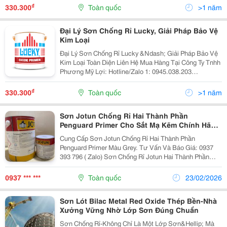
Bán Sơn Chống Rỉ Lucky Chất Lượng Đỉnh Cao Bạn
₫
330.300
Toàn quốc
>1 năm
Đang Tìm Kiếm Sơn...
Đại Lý Sơn Chống Rỉ Lucky, Giải Pháp Bảo Vệ
Kim Loại
Đại Lý Sơn Chống Rỉ Lucky &Ndash; Giải Pháp Bảo Vệ
Kim Loại Toàn Diện Liên Hệ Mua Hàng Tại Công Ty Tnhh
Phương Mỹ Lợi: Hotline/Zalo 1: 0945.038.203
Hotline/Zalo 2: 0378.963.505 (Gặp Ms. Bích &Ndash;
Tư Vấn Nhanh, Nhiệt Tình) ...
₫
330.300
Toàn quốc
>1 năm
Sơn Jotun Chống Rỉ Hai Thành Phần
Penguard Primer Cho Sắt Mạ Kẽm Chính Hãng
Tại Hcm
Cung Cấp Sơn Jotun Chống Rỉ Hai Thành Phần
Penguard Primer Màu Grey. Tư Vấn Và Báo Giá: 0937
393 796 ( Zalo) Sơn Chống Rỉ Jotun Hai Thành Phần
Jotun Penguard Primer - Cho Sắt Đen Và Sắt Mạ Kẽm -
Bộ 5 Lit ( Gồm Chất Đóng Rắn) Sơn Có Màu...
0937 *** ***
Toàn quốc
23/02/2026
Sơn Lót Bilac Metal Red Oxide Thép Bền-Nhà
Xưởng Vững Nhờ Lớp Sơn Đúng Chuẩn
Sơn Chống Rỉ-Không Chỉ Là Một Lớp Sơn&Hellip; Mà