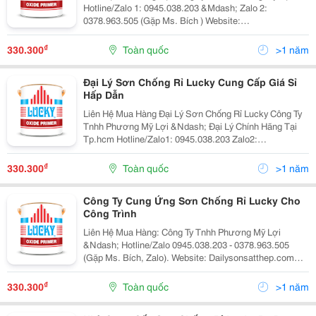
Hotline/Zalo 1: 0945.038.203 &Mdash; Zalo 2:
0378.963.505 (Gặp Ms. Bích ) Website:
Dailysonsatthep.com | Goluckysu.com Địa Chỉ Mua Sơn
Chống Rỉ Lucky Đảm Bảo Chính Hãng Bạn Đang Tìm
₫
330.300
Toàn quốc
>1 năm
Kiếm Sơn Chống...
Đại Lý Sơn Chống Rỉ Lucky Cung Cấp Giá Sỉ
Hấp Dẫn
Liên Hệ Mua Hàng Đại Lý Sơn Chống Rỉ Lucky Công Ty
Tnhh Phương Mỹ Lợi &Ndash; Đại Lý Chính Hãng Tại
Tp.hcm Hotline/Zalo1: 0945.038.203 Zalo2:
0378.963.505 &Ndash; Gặp Ms. Bích (Zalo) Website:
Dailysonsatthep.com &Ndash; Goluckysu.com Đại Lý
₫
330.300
Toàn quốc
>1 năm
Sơn...
Công Ty Cung Ứng Sơn Chống Rỉ Lucky Cho
Công Trình
Liên Hệ Mua Hàng: Công Ty Tnhh Phương Mỹ Lợi
&Ndash; Hotline/Zalo 0945.038.203 - 0378.963.505
(Gặp Ms. Bích, Zalo). Website: Dailysonsatthep.com
Hoặc Goluckysu.com Công Ty Cung Ứng Sơn Chống Rỉ
Lucky Cho Công Trình Bạn Đang Tìm Đơn Vị Cung
₫
330.300
Toàn quốc
>1 năm
Cấp...