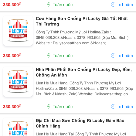
Chất Lượng Cao Bạn Đang Tìm Kiếm Sơn Chống Rỉ...
₫
330.300
Toàn quốc
>1 năm
Cửa Hàng Sơn Chống Rỉ Lucky Giá Tốt Nhất
Thị Trường
Công Ty Tnhh Phương Mỹ Lợi Hotline/Zalo :
0945.038.203 &Ndash; 0378.963.505 (Gặp Ms. Bích )
Website : Dailysonsatthep.com &Ndash;
Goluckysu.com Cửa Hàng Sơn Chống Rỉ Lucky Giá Tốt
Nhất Thị Trường Bạn Đang Tìm Kiếm Sơn Chống Rỉ
₫
330.300
Toàn quốc
>1 năm
Chất Lượng Cao, Giá...
Nhà Phân Phối Sơn Chống Rỉ Lucky Đẹp, Bền,
Chống Ăn Mòn
Liên Hệ Mua Hàng: Công Ty Tnhh Phương Mỹ Lợi
Hotline/Zalo: 0945.038.203 &Ndash; 0378.963.505 (Gặp
Ms. Bích &Ndash; Zalo) Website: Dailysonsatthep.com |
Goluckysu.com Nhà Phân Phối Sơn Chống Rỉ Lucky
Đẹp, Bền, Chống Ăn Mòn Bạn Đang Tìm Kiếm Sơn...
₫
330.300
Toàn quốc
>1 năm
Địa Chỉ Mua Sơn Chống Rỉ Lucky Đảm Bảo
Chính Hãng
Liên Hệ Mua Hàng Tại Công Ty Tnhh Phương Mỹ Lợi