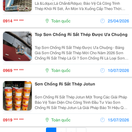
Là &Ldquo;Lá Chắn&Rdquo; Bảo Vệ Cả Công Trình
Thép Khỏi Rỉ Sét, Ăn Mòn Và Xuống Cấp Theo Thời
Gian. Sơn Chống Rỉ Nippon &Ndash; Giải Pháp Cho Mọi
Bề Mặt Kim Loại ✔️ Bám Dính Cực Tốt Trên Thép, Kết...
0914 *** ***
Toàn quốc
25/04/2026
Top Sơn Chống Rỉ Sắt Thép Được Ưa Chuộng
Top Sơn Chống Rỉ Sắt Thép Được Ưa Chuộng - Bảng
Giá Sơn Chống Rỉ Sắt Thép Mới Cho Năm 2026 Sơn
Chống Rỉ Sắt Thép Là Gì ? Sơn Chống Rỉ Là Loại Sơn
Lót Chuyên Dụng Được Thiết Kế Dành Cho Bề Mặt Kim
Loại Như Sắt, Thép, Thép Mạ Kẽm Hoặc Kết Cấu
0969 *** ***
Toàn quốc
10/07/2026
Thép....
Sơn Chống Rỉ Sắt Thép Jotun
Sơn Chống Rỉ Sắt Thép Jotun Một Trong Các Giải Pháp
Bảo Vệ Toàn Diện Cho Công Trình Đầu Tư Vào Sơn
Chống Rỉ Sắt Thép Jotun Là Giải Pháp Bảo Trì Hiệu Quả,
Giúp Tiết Kiệm Chi Phí Sửa Chữa Dài Hạn. Việc Chọn
Đúng Chủng Loại Và Tuân Thủ Quy Trình Thi...
0919 *** ***
Toàn quốc
15/07/2026