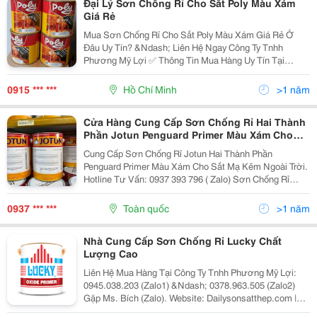
Đại Lý Sơn Chống Rỉ Cho Sắt Poly Màu Xám
Giá Rẻ
Mua Sơn Chống Rỉ Cho Sắt Poly Màu Xám Giá Rẻ Ở
Đâu Uy Tín? &Ndash; Liên Hệ Ngay Công Ty Tnhh
Phương Mỹ Lợi ✅ Thông Tin Mua Hàng Uy Tín Tại
Tp.hcm: Công Ty Tnhh Phương Mỹ Lợi Website:
Dailysonsatthep.com , Goluckysu.com Hotline/Zalo:...
0915 *** ***
Hồ Chí Minh
>1 năm
Cửa Hàng Cung Cấp Sơn Chống Rỉ Hai Thành
Phần Jotun Penguard Primer Màu Xám Cho
Sắt Mạ Kẽm Tại Thủ Đức
Cung Cấp Sơn Chống Rỉ Jotun Hai Thành Phần
Penguard Primer Màu Xám Cho Sắt Mạ Kẽm Ngoài Trời.
Hotline Tư Vấn: 0937 393 796 ( Zalo) Sơn Chống Rỉ
Jotun Penguard Primer Màu Xám - Là Dòng Sơn Lót
Chống Rỉ Hai Thành Phần, Sử Dụng Cho Sắt Mạ Kẽm...
0937 *** ***
Toàn quốc
>1 năm
Nhà Cung Cấp Sơn Chống Rỉ Lucky Chất
Lượng Cao
Liên Hệ Mua Hàng Tại Công Ty Tnhh Phương Mỹ Lợi:
0945.038.203 (Zalo1) &Ndash; 0378.963.505 (Zalo2)
Gặp Ms. Bích (Zalo). Website: Dailysonsatthep.com |
Goluckysu.com Nhà Cung Cấp Sơn Chống Rỉ Lucky