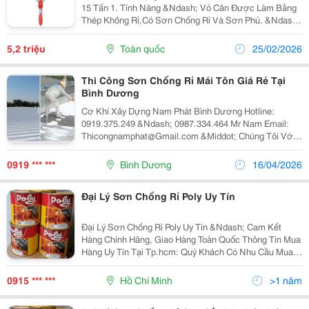
15 Tấn 1. Tính Năng &Ndash; Vỏ Cân Được Làm Bằng
Thép Không Rỉ,Có Sơn Chống Rỉ Và Sơn Phủ. &Ndash;
Phím Nhấn Cơ, Tuổi Thọ Cao. &Ndash; Màn Hình Led
Số Đỏ Độ Bền Cao. &Ndash; Vận Hành...
5,2 triệu
Toàn quốc
25/02/2026
Thi Công Sơn Chống Rỉ Mái Tôn Giá Rẻ Tại
Bình Dương
Cơ Khí Xây Dựng Nam Phát Bình Dương Hotline:
0919.375.249 &Ndash; 0987.334.464 Mr Nam Email:
Thicongnamphat@Gmail.com &Middot; Chúng Tôi Với
Đội Ngũ Thợ Kinh Nghiệm Lâu Năm Trong Lĩnh Vực Thi
Công Sơn Nước, Sơn Nền Nhà Xưởng, Nhằm Đáp
0919 *** ***
Bình Dương
16/04/2026
Ứng Nhu...
Đại Lý Sơn Chống Rỉ Poly Uy Tín
Đại Lý Sơn Chống Rỉ Poly Uy Tín &Ndash; Cam Kết
Hàng Chính Hãng, Giao Hàng Toàn Quốc Thông Tin Mua
Hàng Uy Tín Tại Tp.hcm: Quý Khách Có Nhu Cầu Mua
Sơn Chống Rỉ Poly , Sơn Dầu, Sơn Epoxy, Sơn Pu, Sơn
Chịu Nhiệt Hoặc Các Loại Sơn Công Nghiệp Khác,...
0915 *** ***
Hồ Chí Minh
>1 năm