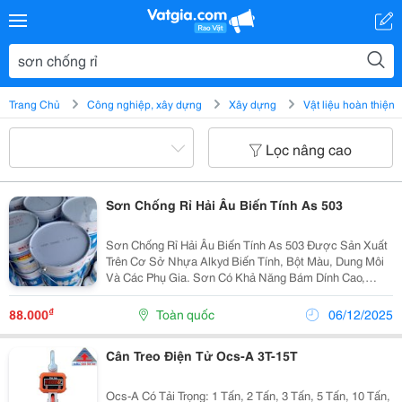
Trang Chủ
Công nghiệp, xây dựng
Xây dựng
Vật liệu hoàn thiện
Lọc nâng cao
Sơn Chống Rỉ Hải Âu Biến Tính As 503
Sơn Chống Rỉ Hải Âu Biến Tính As 503 Được Sản Xuất
Trên Cơ Sở Nhựa Alkyd Biến Tính, Bột Màu, Dung Môi
Và Các Phụ Gia. Sơn Có Khả Năng Bám Dính Cao,
Chống Thẩm Thấu Tốt, Đặc Biệt Là Màng Sơn Khô
Nhanh. Ứng Dụng Sơn Hải Âu Biến Tính
₫
88.000
Toàn quốc
06/12/2025
Cân Treo Điện Tử Ocs-A 3T-15T
Ocs-A Có Tải Trọng: 1 Tấn, 2 Tấn, 3 Tấn, 5 Tấn, 10 Tấn,