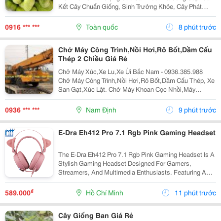
Kết Cây Chuẩn Giống, Sinh Trưởng Khỏe, Cây Phát
Triển Tốt, Chất Lượng Cao. Sđt/ Zalo: 0916.430.455
Đặc Điểm Cây Giống Chay Đỏ Chay Đỏ Là Giống Cây
0916 *** ***
Toàn quốc
8 phút trước
Ăn...
Chở Máy Công Trình,Nồi Hơi,Rô Bốt,Dầm Cấu
Thép 2 Chiều Giá Rẻ
Chở Máy Xúc,Xe Lu,Xe Ủi Bắc Nam - 0936.385.988
Chở Máy Công Trình,Nồi Hơi,Rô Bốt,Dầm Cấu Thép, Xe
San Gạt,Xúc Lật. Chở Máy Khoan Cọc Nhồi,Máy
Nghiền Đá,Trạm Trộn,Biến Thế. Nhận Chở Ghép Hàng
Hóa Máy Công Trình Đi Các Tỉnh Nam Bắc Giá Rẻ ...
0936 *** ***
Nam Định
9 phút trước
E-Dra Eh412 Pro 7.1 Rgb Pink Gaming Headset
The E-Dra Eh412 Pro 7.1 Rgb Pink Gaming Headset Is A
Stylish Gaming Headset Designed For Gamers,
Streamers, And Multimedia Enthusiasts. Featuring A
Distinctive Pink Finish, Immersive 7.1 Virtual Surround
Sound , And Vibrant Rgb Lighting, It Delivers...
₫
589.000
Hồ Chí Minh
11 phút trước
Cây Giống Ban Giá Rẻ