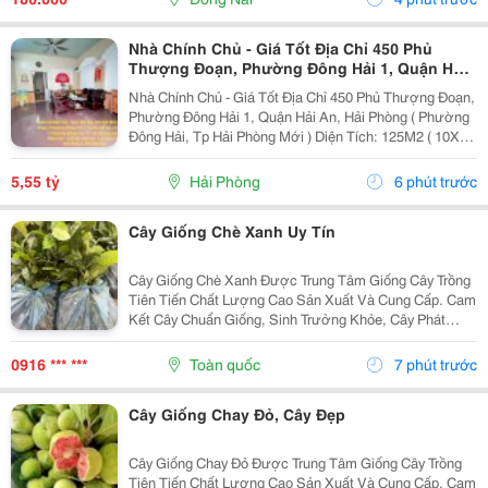
Nhà Chính Chủ - Giá Tốt Địa Chỉ 450 Phủ
Thượng Đoạn, Phường Đông Hải 1, Quận Hải
An, Hải Phòng
Nhà Chính Chủ - Giá Tốt Địa Chỉ 450 Phủ Thượng Đoạn,
Phường Đông Hải 1, Quận Hải An, Hải Phòng ( Phường
Đông Hải, Tp Hải Phòng Mới ) Diện Tích: 125M2 ( 10X12
) Giá Bán: 5 Tỷ 550 Triệu ( Thương Lượng ) Liên Hệ
Sđt/Zalo: 0972097385 Chính Chủ **...
5,55 tỷ
Hải Phòng
6 phút trước
Cây Giống Chè Xanh Uy Tín
Cây Giống Chè Xanh Được Trung Tâm Giống Cây Trồng
Tiên Tiến Chất Lượng Cao Sản Xuất Và Cung Cấp. Cam
Kết Cây Chuẩn Giống, Sinh Trưởng Khỏe, Cây Phát
Triển Tốt, Chất Lượng Cao. Sđt/ Zalo: 0916.430.455
Đặc Điểm Cây Giống Chè Xanh Chè Xanh Là Giống
0916 *** ***
Toàn quốc
7 phút trước
Cây...
Cây Giống Chay Đỏ, Cây Đẹp
Cây Giống Chay Đỏ Được Trung Tâm Giống Cây Trồng
Tiên Tiến Chất Lượng Cao Sản Xuất Và Cung Cấp. Cam