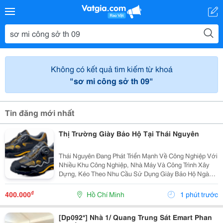
Không có kết quả tìm kiếm từ khoá
"sơ mi công sở th 09"
Tin đăng mới nhất
Thị Trường Giày Bảo Hộ Tại Thái Nguyên
Thái Nguyên Đang Phát Triển Mạnh Về Công Nghiệp Với
Nhiều Khu Công Nghiệp, Nhà Máy Và Công Trình Xây
Dựng, Kéo Theo Nhu Cầu Sử Dụng Giày Bảo Hộ Ngày
Càng Tăng. Không Chỉ Giúp Bảo Vệ Đôi Chân Trước
Các Rủi Ro Trong Môi Trường Làm Việc, Giày Bảo Hộ
₫
400.000
Hồ Chí Minh
1 phút trước
Còn...
[Dp092*] Nhà 1/ Quang Trung Sát Emart Phan