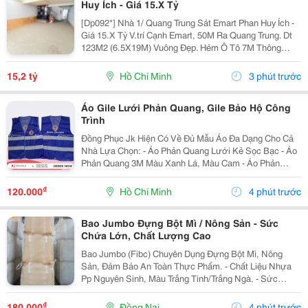
Huy Ích - Giá 15.X Tỷ
[Dp092*] Nhà 1/ Quang Trung Sát Emart Phan Huy Ích -
Giá 15.X Tỷ V.trí Cạnh Emart, 50M Ra Quang Trung. Dt
123M2 (6.5X19M) Vuông Đẹp. Hẻm Ô Tô 7M Thông
Thoáng. Kết Cấu 4T, Có 11Pn 11Tolet. Tiện Xây Mới. ▶️
Nhắn Tin Ngay Để Xem Nhà.
15,2 tỷ
Hồ Chí Minh
3 phút trước
Áo Gile Lưới Phản Quang, Gile Bảo Hộ Công
Trình
Đồng Phục Jk Hiện Có Về Đủ Mẫu Áo Đa Dạng Cho Cả
Nhà Lựa Chọn: - Áo Phản Quang Lưới Kẻ Sọc Bạc - Áo
Phản Quang 3M Màu Xanh Lá, Màu Cam - Áo Phản
Quang Lưới May Thun Sườn - Áo Gile Túi Hộp 4 Túi , 6
Túi - Áo Ghile In Logo.... - Quần Áo Bảo...
₫
120.000
Hồ Chí Minh
4 phút trước
Bao Jumbo Đựng Bột Mì / Nông Sản - Sức
Chứa Lớn, Chất Lượng Cao
Bao Jumbo (Fibc) Chuyên Dụng Đựng Bột Mì, Nông
Sản, Đảm Bảo An Toàn Thực Phẩm. - Chất Liệu Nhựa
Pp Nguyên Sinh, Màu Trắng Tinh/Trắng Ngà. - Sức
Chứa Từ 500Kg Đến 1500Kg. - Chống Ẩm, Chống Rò Rỉ
Hiệu Quả. - Có Ống Nạp, Ống Xả Tiện Lợi. - Đai...
₫
180.000
Đồng Nai
4 phút trước