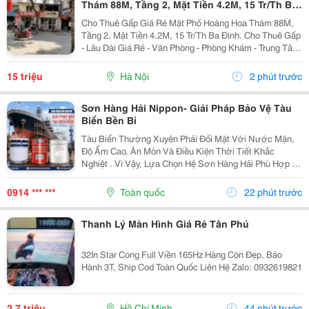
Thám 88M, Tầng 2, Mặt Tiền 4.2M, 15 Tr/Th Ba
Đình.
Cho Thuê Gấp Giá Rẻ Mặt Phố Hoàng Hoa Thám 88M,
Tầng 2, Mặt Tiền 4.2M, 15 Tr/Th Ba Đình. Cho Thuê Gấp
- Lâu Dài Giá Rẻ - Văn Phòng - Phòng Khám - Trung Tâm
Văn Hóa - Gia Đình Ở - Thang Máy - Có Chỗ Để Xe Máy.
Mô Tả: + Cho Thuê Gấp, Giá Rẻ, Lâu Dài...
15 triệu
Hà Nội
2 phút trước
Sơn Hàng Hải Nippon- Giải Pháp Bảo Vệ Tàu
Biển Bền Bỉ
Tàu Biển Thường Xuyên Phải Đối Mặt Với Nước Mặn,
Độ Ẩm Cao, Ăn Mòn Và Điều Kiện Thời Tiết Khắc
Nghiệt . Vì Vậy, Lựa Chọn Hệ Sơn Hàng Hải Phù Hợp Là
Yếu Tố Quan Trọng Giúp Bảo Vệ Bề Mặt Và Nâng Cao
Độ Bền Công Trình. Sơn Hàng Hải Nippon Được Ứng...
0914 *** ***
Toàn quốc
22 phút trước
Thanh Lý Màn Hình Giá Rẻ Tân Phú
32In Star Cong Full Viền 165Hz Hàng Còn Đẹp, Bảo
Hành 3T, Ship Cod Toàn Quốc Liên Hệ Zalo: 0932619821
2,7 triệu
Hồ Chí Minh
44 phút trước