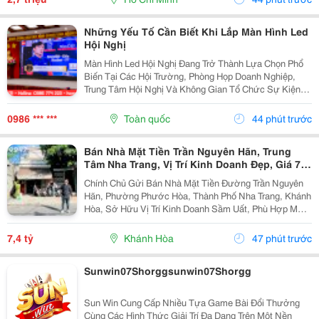
Những Yếu Tố Cần Biết Khi Lắp Màn Hình Led
Hội Nghị
Màn Hình Led Hội Nghị Đang Trở Thành Lựa Chọn Phổ
Biến Tại Các Hội Trường, Phòng Họp Doanh Nghiệp,
Trung Tâm Hội Nghị Và Không Gian Tổ Chức Sự Kiện
Nhờ Khả Năng Hiển Thị Hình Ảnh Lớn, Rõ Nét Và Ổn
Định. Tuy Nhiên, Để Lựa Chọn Được Hệ Thống...
0986 *** ***
Toàn quốc
44 phút trước
Bán Nhà Mặt Tiền Trần Nguyên Hãn, Trung
Tâm Nha Trang, Vị Trí Kinh Doanh Đẹp, Giá 7,4
Tỷ
Chính Chủ Gửi Bán Nhà Mặt Tiền Đường Trần Nguyên
Hãn, Phường Phước Hòa, Thành Phố Nha Trang, Khánh
Hòa, Sở Hữu Vị Trí Kinh Doanh Sầm Uất, Phù Hợp Mở
Cửa Hàng, Văn Phòng, Showroom Hoặc Đầu Tư Cho
Thuê Lâu Dài. Thông Tin Chi Tiết. - Địa Chỉ: Số...
7,4 tỷ
Khánh Hòa
47 phút trước
Sunwin07Shorggsunwin07Shorgg
Sun Win Cung Cấp Nhiều Tựa Game Bài Đổi Thưởng
Cùng Các Hình Thức Giải Trí Đa Dạng Trên Một Nền