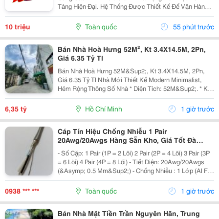
Tảng Hiện Đại. Hệ Thống Được Thiết Kế Để Vận Hành
Ổn Định, Truy Cập Nhanh Và Tương Thích Với Nhiều
Thiết Bị. Bên Cạnh Đó, Các Tính Năng Bảo Mật Cũng
10 triệu
Toàn quốc
55 phút trước
Được...
Bán Nhà Hoà Hưng 52M², Kt 3.4X14.5M, 2Pn,
Giá 6.35 Tỷ Tl
Bán Nhà Hoà Hưng 52M&Sup2;, Kt 3.4X14.5M, 2Pn,
Giá 6.35 Tỷ Tl Nhà Mới Thiết Kế Modern Minimalist,
Hẻm Rộng Thông Số Nhà * Diện Tích: 52M&Sup2;. * Kt:
3.4M X 14.5M. * Kết Cấu: 1 Trệt 1 Lầu. * Chủ Hỗ Trợ
Hoàn Thiện Thêm 1 Phòng Ngủ Trước Khi Bàn...
6,35 tỷ
Hồ Chí Minh
1 giờ trước
Cáp Tín Hiệu Chống Nhiễu 1 Pair
20Awg/20Awgs Hàng Sẵn Kho, Giá Tốt Đà
Nẵng, Huế
- Số Cặp: 1 Pair (1P = 2 Lõi) 2 Pair (2P = 4 Lõi) 3 Pair (3P
= 6 Lõi) 4 Pair (4P = 8 Lõi) - Tiết Diện: 20Awg/20Awgs
(&Asymp; 0.5 Mm&Sup2;) - Chống Nhiễu : 1 Lớp (Al Foil
)/ 2 Lớp Chống Nhiễu (Al Foil + Lớp Lưới Chống Nhiễu) -
Vật Liệu: Đồng...
0938 *** ***
Toàn quốc
1 giờ trước
Bán Nhà Mặt Tiền Trần Nguyên Hãn, Trung