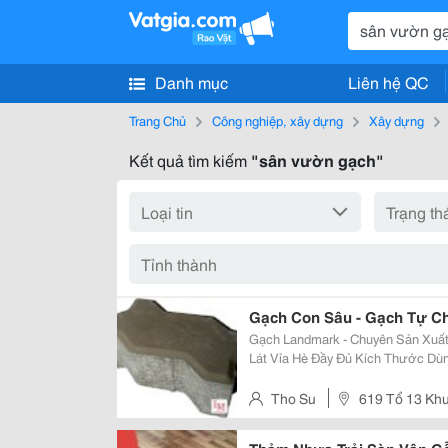
Danh mục
Liên hệ QC
Trang Chủ
Công nghiệp, xây dựng
Xây dựng
Kết quả tìm kiếm
"sân vườn gạch"
Gạch Con Sâu - Gạch Tự C
Gạch Landmark - Chuyên Sản Xuất
Lát Vỉa Hè Đầy Đủ Kích Thước Dùng Lát V
Nhám 60Mm Mác 200 - Gạch Con Sâu Nhám 80Mm Mác 300 - Gạch Con Sâu
Nhám 100Mm Mác 450 - Gạch C
Tho Su
619 Tổ 13 Khu