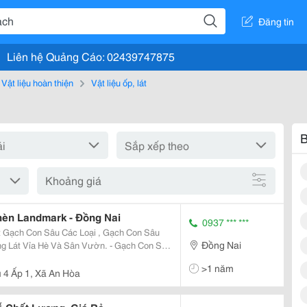
Đăng tin
Liên hệ Quảng Cáo: 02439747875
Vật liệu hoàn thiện
Vật liệu ốp, lát
B
Khoảng giá
hèn Landmark - Đồng Nai
0937 *** ***
 Gạch Con Sâu Các Loại , Gạch Con Sâu
Đồng Nai
ỉa Hè Và Sân Vườn. - Gạch Con Sâu
>1 năm
 4 Ấp 1, Xã An Hòa