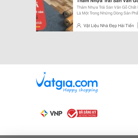
Thảm Nhựa Trải Sàn Vân G
Thảm Nhựa Trải Sàn Vân Gỗ Chất Lượng, Giá Rẻ Thả
Là Một Trong Những Dòng Sản Ph
Trên Thị Trường Hiện Nay. Mặc Dù
Phải Ai Cũng Hiểu Rõ Về Loại Thảm
Vật Liệu Nhà Đẹp Hải Tiến
Hà Nội