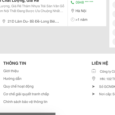
ỗ Chất Lượng, Giá Rẻ
0948 *** ***
m Nhựa Trải Sàn Vân Gỗ
Hà Nội
ẩm Nội Thất Đang Được Ưa Chuộng Nhất
 Rất Phổ Biến Trên Thị Trường Nhưng Không
>1 năm
...
21D Lâm Du- Bồ Đề-Long Biên,
THÔNG TIN
LIÊN HỆ
Giới thiệu
Công ty C
Hướng dẫn
HN: 102 T
➤
Quy chế hoạt động
Số GCNĐKD
➤
Cơ chế giải quyết tranh chấp
Nơi cấp: S
Chính sách bảo vệ thông tin