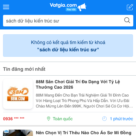
Không có kết quả tìm kiếm từ khoá
"sách dữ liệu kiến trúc sư"
Tin đăng mới nhất
88M Sân Chơi Giải Trí Đa Dạng Với Tỷ Lệ
Thưởng Cao 2026
88M Mang Đến Cho Bạn Trải Nghiệm Giái Trí Đỉnh Cao
Với Hàng Loạt Trò Phong Phú Và Hấp Dẫn. Với Ưu Đãi
Chào Mừng Lên Đến 999K, Người Chơi Sẽ Có Cơ Hội
Tận Hưởng Những Phút Giây Thăng Hoa Trong Không
Gian Giải Trí Trực Tuyến. Hãy Tham Gia Ngay Để
0936 *** ***
Toàn quốc
1 phút trước
Không...
Nên Chọn Vị Trí Thêu Nào Cho Áo Sơ Mi Đồng