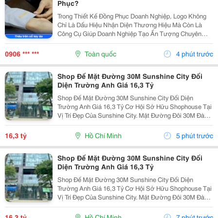
Phục?
Trong Thiết Kế Đồng Phục Doanh Nghiệp, Logo Không
Chỉ Là Dấu Hiệu Nhận Diện Thương Hiệu Mà Còn Là
Công Cụ Giúp Doanh Nghiệp Tạo Ấn Tượng Chuyên
Nghiệp Trong Mắt Khách Hàng Và Đối Tác. Tuy Nhiên,
Để Logo Phát Huy Hiệu Quả Tối Đa, Việc Lựa Chọn Vị
0906 *** ***
Toàn quốc
4 phút trước
Trí...
Shop Đế Mặt Đường 30M Sunshine City Đối
Diện Trường Anh Giá 16,3 Tỷ
Shop Đế Mặt Đường 30M Sunshine City Đối Diện
Trường Anh Giá 16,3 Tỷ Cơ Hội Sở Hữu Shophouse Tại
Vị Trí Đẹp Của Sunshine City. Mặt Đường Đôi 30M Đàm
Đức Khánh. Đối Diện Cụm Trường Quốc Tế. Diện Tích
96M&Sup2;, Mặt Tiền Thoáng, Dễ Nhận Diện. Phù...
16,3 tỷ
Hồ Chí Minh
5 phút trước
Shop Đế Mặt Đường 30M Sunshine City Đối
Diện Trường Anh Giá 16,3 Tỷ
Shop Đế Mặt Đường 30M Sunshine City Đối Diện
Trường Anh Giá 16,3 Tỷ Cơ Hội Sở Hữu Shophouse Tại
Vị Trí Đẹp Của Sunshine City. Mặt Đường Đôi 30M Đàm
Đức Khánh. Đối Diện Cụm Trường Quốc Tế. Diện Tích
96M&Sup2;, Mặt Tiền Thoáng, Dễ Nhận Diện. Phù...
16,3 tỷ
Hồ Chí Minh
7 phút trước