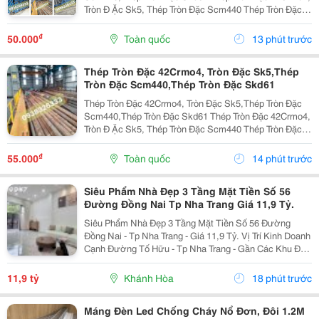
Tròn Đ Ặc Sk5, Thép Tròn Đặc Scm440 Thép Tròn Đặc
42Crmo4, Tròn Đặc Sk5, Thép Tròn Đặc Scm440 1.
Thép Tròn Đặc 42Crmo4 Là Gì? Thép Tròn Đặc...
₫
50.000
Toàn quốc
13 phút trước
Thép Tròn Đặc 42Crmo4, Tròn Đặc Sk5,Thép
Tròn Đặc Scm440,Thép Tròn Đặc Skd61
Thép Tròn Đặc 42Crmo4, Tròn Đặc Sk5,Thép Tròn Đặc
Scm440,Thép Tròn Đặc Skd61 Thép Tròn Đặc 42Crmo4,
Tròn Đ Ặc Sk5, Thép Tròn Đặc Scm440 Thép Tròn Đặc
42Crmo4, Tròn Đặc Sk5, Thép Tròn Đặc Scm440 1.
Thép Tròn Đặc 42Crmo4 Là Gì? Thép Tròn Đặc...
₫
55.000
Toàn quốc
14 phút trước
Siêu Phẩm Nhà Đẹp 3 Tầng Mặt Tiền Số 56
Đường Đồng Nai Tp Nha Trang Giá 11,9 Tỷ.
Siêu Phẩm Nhà Đẹp 3 Tầng Mặt Tiền Số 56 Đường
Đồng Nai - Tp Nha Trang - Giá 11,9 Tỷ. Vị Trí Kinh Doanh
Cạnh Đường Tố Hữu - Tp Nha Trang - Gần Các Khu Đô
Thị. Nhà Mới Đẹp 3 Tầng Mặt Tiền + 1 Mặt Hẻm - Kiến
Trúc Hiện Đại - Đầy Đủ Tiện Nghi. - Nhà Có...
11,9 tỷ
Khánh Hòa
18 phút trước
Máng Đèn Led Chống Cháy Nổ Đơn, Đôi 1.2M