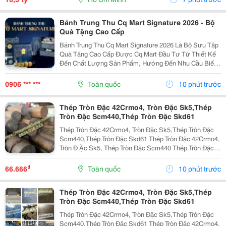
Bánh Trung Thu Cq Mart Signature 2026 - Bộ
Quà Tặng Cao Cấp
Bánh Trung Thu Cq Mart Signature 2026 Là Bộ Sưu Tập
Quà Tặng Cao Cấp Được Cq Mart Đầu Tư Từ Thiết Kế
Đến Chất Lượng Sản Phẩm, Hướng Đến Nhu Cầu Biếu
Tặng Đối Tác, Khách Hàng Và Nhân Viên Trong Dịp
Trung Thu. Không Chỉ Sở Hữu Những Mẫu Hộp Sang
0906 *** ***
Toàn quốc
10 phút trước
Trọng,...
Thép Tròn Đặc 42Crmo4, Tròn Đặc Sk5,Thép
Tròn Đặc Scm440,Thép Tròn Đặc Skd61
Thép Tròn Đặc 42Crmo4, Tròn Đặc Sk5,Thép Tròn Đặc
Scm440,Thép Tròn Đặc Skd61 Thép Tròn Đặc 42Crmo4,
Tròn Đ Ặc Sk5, Thép Tròn Đặc Scm440 Thép Tròn Đặc
42Crmo4, Tròn Đặc Sk5, Thép Tròn Đặc Scm440 1.
Thép Tròn Đặc 42Crmo4 Là Gì? Thép Tròn Đặc...
₫
66.666
Toàn quốc
10 phút trước
Thép Tròn Đặc 42Crmo4, Tròn Đặc Sk5,Thép
Tròn Đặc Scm440,Thép Tròn Đặc Skd61
Thép Tròn Đặc 42Crmo4, Tròn Đặc Sk5,Thép Tròn Đặc
Scm440,Thép Tròn Đặc Skd61 Thép Tròn Đặc 42Crmo4,