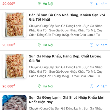
Lạnh Ở Nhiệt Độ - 18 Độ C, Đảm Bảo Về Chất Lượng,
₫
20.000
Hà Nội
>1 năm
Phù Hợp Với...
Bán Sỉ Sụn Gà Cho Nhà Hàng, Khách Sạn Với
Giá Tốt Nhất
Chuyên Cung Cấp Sụn Gà Đông Lạnh , Sụn Gà Nhập
Khẩu Giá Tốt. Sụn Gà Được Nhập Khẩu Từ Mỹ, Quy
Cách Đóng Gói: Thùng 15Kg, Được Chia Làm 3 Túi
Nhỏ. Sản Phẩm Sụn Gà Luôn Được Bảo Quản Đông
Lạnh Ở Nhiệt Độ - 18 Độ C, Đảm Bảo Về Chất Lượng,
₫
20.000
Hà Nội
>1 năm
Phù Hợp Với...
Sụn Gà Nhập Khẩu, Hàng Đẹp, Chất Lượng,
Giá Rẻ
Chuyên Cung Cấp Sụn Gà Đông Lạnh , Sụn Gà Nhập
Khẩu Giá Tốt. Sụn Gà Được Nhập Khẩu Từ Mỹ, Quy
Cách Đóng Gói: Thùng 15Kg, Được Chia Làm 3 Túi
Nhỏ. Sản Phẩm Sụn Gà Luôn Được Bảo Quản Đông
Lạnh Ở Nhiệt Độ - 18 Độ C, Đảm Bảo Về Chất Lượng,
₫
20.000
Hà Nội
>1 năm
Phù Hợp Với...
Sụn Gà Đông Lạnh, Giá Sỉ Lẻ Nhập Khẩu Mới
Nhất Hiện Nay
Chuyên Cung Cấp Sụn Gà Đông Lạnh , Sụn Gà Nhập