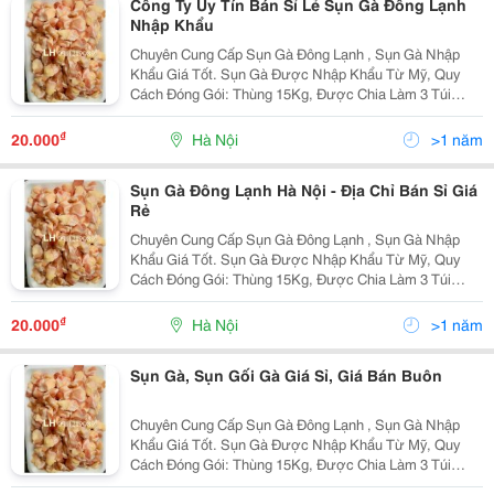
Công Ty Uy Tín Bán Sỉ Lẻ Sụn Gà Đông Lạnh
Nhập Khẩu
Chuyên Cung Cấp Sụn Gà Đông Lạnh , Sụn Gà Nhập
Khẩu Giá Tốt. Sụn Gà Được Nhập Khẩu Từ Mỹ, Quy
Cách Đóng Gói: Thùng 15Kg, Được Chia Làm 3 Túi
Nhỏ. Sản Phẩm Sụn Gà Luôn Được Bảo Quản Đông
Lạnh Ở Nhiệt Độ - 18 Độ C, Đảm Bảo Về Chất Lượng,
₫
20.000
Hà Nội
>1 năm
Phù Hợp Với...
Sụn Gà Đông Lạnh Hà Nội - Địa Chỉ Bán Sỉ Giá
Rẻ
Chuyên Cung Cấp Sụn Gà Đông Lạnh , Sụn Gà Nhập
Khẩu Giá Tốt. Sụn Gà Được Nhập Khẩu Từ Mỹ, Quy
Cách Đóng Gói: Thùng 15Kg, Được Chia Làm 3 Túi
Nhỏ. Sản Phẩm Sụn Gà Luôn Được Bảo Quản Đông
Lạnh Ở Nhiệt Độ - 18 Độ C, Đảm Bảo Về Chất Lượng,
₫
20.000
Hà Nội
>1 năm
Phù Hợp Với...
Sụn Gà, Sụn Gối Gà Giá Sỉ, Giá Bán Buôn
Chuyên Cung Cấp Sụn Gà Đông Lạnh , Sụn Gà Nhập
Khẩu Giá Tốt. Sụn Gà Được Nhập Khẩu Từ Mỹ, Quy
Cách Đóng Gói: Thùng 15Kg, Được Chia Làm 3 Túi
Nhỏ. Sản Phẩm Sụn Gà Luôn Được Bảo Quản Đông