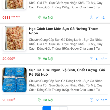
Khẩu Giá Tốt. Sụn Gà Được Nhập Khẩu Từ Mỹ, Quy
Cách Đóng Gói: Thùng 15Kg, Được Chia Làm 3 Túi
Nhỏ. Sản Phẩm Sụn Gà Luôn Được Bảo Quản Đông
Lạnh Ở Nhiệt Độ - 18 Độ C, Đảm Bảo Về Chất Lượng,
0911 *** ***
Hà Nội
>1 năm
Phù Hợp Với...
Học Cách Làm Món Sụn Gà Nướng Thơm
Ngon
Chuyên Cung Cấp Sụn Gà Đông Lạnh , Sụn Gà Nhập
Khẩu Giá Tốt. Sụn Gà Được Nhập Khẩu Từ Mỹ, Quy
Cách Đóng Gói: Thùng 15Kg, Được Chia Làm 3 Túi
Nhỏ. Sản Phẩm Sụn Gà Luôn Được Bảo Quản Đông
Lạnh Ở Nhiệt Độ - 18 Độ C, Đảm Bảo Về Chất Lượng,
₫
20.000
Hà Nội
>1 năm
Phù Hợp Với...
Sụn Gà Tươi Ngon, Vệ Sinh, Chất Lượng. Giá
Rẻ Bất Ngờ
Chuyên Cung Cấp Sụn Gà Đông Lạnh , Sụn Gà Nhập
Khẩu Giá Tốt. Sụn Gà Được Nhập Khẩu Từ Mỹ, Quy
Cách Đóng Gói: Thùng 15Kg, Được Chia Làm 3 Túi
Nhỏ. Sản Phẩm Sụn Gà Luôn Được Bảo Quản Đông
Lạnh Ở Nhiệt Độ - 18 Độ C, Đảm Bảo Về Chất Lượng,
₫
20.000
Hà Nội
>1 năm
Phù Hợp Với...