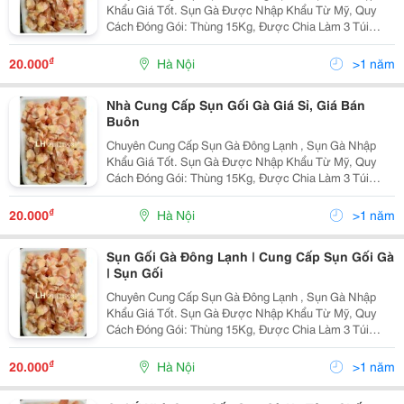
Khẩu Giá Tốt. Sụn Gà Được Nhập Khẩu Từ Mỹ, Quy
Cách Đóng Gói: Thùng 15Kg, Được Chia Làm 3 Túi
Nhỏ. Sản Phẩm Sụn Gà Luôn Được Bảo Quản Đông
Lạnh Ở Nhiệt Độ - 18 Độ C, Đảm Bảo Về Chất Lượng,
₫
20.000
Hà Nội
>1 năm
Phù Hợp Với...
Nhà Cung Cấp Sụn Gối Gà Giá Sỉ, Giá Bán
Buôn
Chuyên Cung Cấp Sụn Gà Đông Lạnh , Sụn Gà Nhập
Khẩu Giá Tốt. Sụn Gà Được Nhập Khẩu Từ Mỹ, Quy
Cách Đóng Gói: Thùng 15Kg, Được Chia Làm 3 Túi
Nhỏ. Sản Phẩm Sụn Gà Luôn Được Bảo Quản Đông
Lạnh Ở Nhiệt Độ - 18 Độ C, Đảm Bảo Về Chất Lượng,
₫
20.000
Hà Nội
>1 năm
Phù Hợp Với...
Sụn Gối Gà Đông Lạnh | Cung Cấp Sụn Gối Gà
| Sụn Gối
Chuyên Cung Cấp Sụn Gà Đông Lạnh , Sụn Gà Nhập
Khẩu Giá Tốt. Sụn Gà Được Nhập Khẩu Từ Mỹ, Quy
Cách Đóng Gói: Thùng 15Kg, Được Chia Làm 3 Túi
Nhỏ. Sản Phẩm Sụn Gà Luôn Được Bảo Quản Đông
Lạnh Ở Nhiệt Độ - 18 Độ C, Đảm Bảo Về Chất Lượng,
₫
20.000
Hà Nội
>1 năm
Phù Hợp Với...