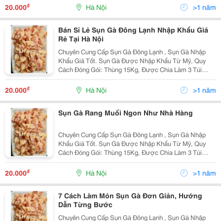
Lạnh Ở Nhiệt Độ - 18 Độ C, Đảm Bảo Về Chất Lượng,
₫
20.000
Hà Nội
>1 năm
Phù Hợp Với...
Bán Sỉ Lẻ Sụn Gà Đông Lạnh Nhập Khẩu Giá
Rẻ Tại Hà Nội
Chuyên Cung Cấp Sụn Gà Đông Lạnh , Sụn Gà Nhập
Khẩu Giá Tốt. Sụn Gà Được Nhập Khẩu Từ Mỹ, Quy
Cách Đóng Gói: Thùng 15Kg, Được Chia Làm 3 Túi
Nhỏ. Sản Phẩm Sụn Gà Luôn Được Bảo Quản Đông
Lạnh Ở Nhiệt Độ - 18 Độ C, Đảm Bảo Về Chất Lượng,
₫
20.000
Hà Nội
>1 năm
Phù Hợp Với...
Sụn Gà Rang Muối Ngon Như Nhà Hàng
Chuyên Cung Cấp Sụn Gà Đông Lạnh , Sụn Gà Nhập
Khẩu Giá Tốt. Sụn Gà Được Nhập Khẩu Từ Mỹ, Quy
Cách Đóng Gói: Thùng 15Kg, Được Chia Làm 3 Túi
Nhỏ. Sản Phẩm Sụn Gà Luôn Được Bảo Quản Đông
Lạnh Ở Nhiệt Độ - 18 Độ C, Đảm Bảo Về Chất Lượng,
₫
20.000
Hà Nội
>1 năm
Phù Hợp Với...
7 Cách Làm Món Sụn Gà Đơn Giản, Hướng
Dẫn Từng Bước
Chuyên Cung Cấp Sụn Gà Đông Lạnh , Sụn Gà Nhập