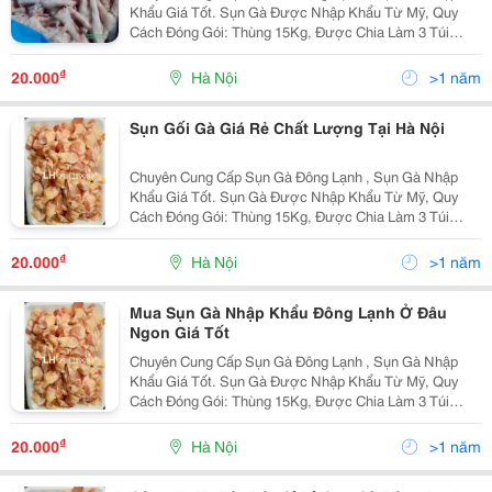
Khẩu Giá Tốt. Sụn Gà Được Nhập Khẩu Từ Mỹ, Quy
Cách Đóng Gói: Thùng 15Kg, Được Chia Làm 3 Túi
Nhỏ. Sản Phẩm Sụn Gà Luôn Được Bảo Quản Đông
Lạnh Ở Nhiệt Độ - 18 Độ C, Đảm Bảo Về Chất Lượng,
₫
20.000
Hà Nội
>1 năm
Phù Hợp Với...
Sụn Gối Gà Giá Rẻ Chất Lượng Tại Hà Nội
Chuyên Cung Cấp Sụn Gà Đông Lạnh , Sụn Gà Nhập
Khẩu Giá Tốt. Sụn Gà Được Nhập Khẩu Từ Mỹ, Quy
Cách Đóng Gói: Thùng 15Kg, Được Chia Làm 3 Túi
Nhỏ. Sản Phẩm Sụn Gà Luôn Được Bảo Quản Đông
Lạnh Ở Nhiệt Độ - 18 Độ C, Đảm Bảo Về Chất Lượng,
₫
20.000
Hà Nội
>1 năm
Phù Hợp Với...
Mua Sụn Gà Nhập Khẩu Đông Lạnh Ở Đâu
Ngon Giá Tốt
Chuyên Cung Cấp Sụn Gà Đông Lạnh , Sụn Gà Nhập
Khẩu Giá Tốt. Sụn Gà Được Nhập Khẩu Từ Mỹ, Quy
Cách Đóng Gói: Thùng 15Kg, Được Chia Làm 3 Túi
Nhỏ. Sản Phẩm Sụn Gà Luôn Được Bảo Quản Đông
Lạnh Ở Nhiệt Độ - 18 Độ C, Đảm Bảo Về Chất Lượng,
₫
20.000
Hà Nội
>1 năm
Phù Hợp Với...