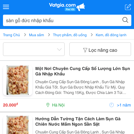
Trang Chủ
Mua sắm
Thực phẩm, đồ uống
Kem, đồ đông lạnh
Lọc nâng cao
Một Nơi Chuyên Cung Cấp Số Lượng Lớn Sụn
Gà Nhập Khẩu
Chuyên Cung Cấp Sụn Gà Đông Lạnh , Sụn Gà Nhập
Khẩu Giá Tốt. Sụn Gà Được Nhập Khẩu Từ Mỹ, Quy
Cách Đóng Gói: Thùng 15Kg, Được Chia Làm 3 Túi
Nhỏ. Sản Phẩm Sụn Gà Luôn Được Bảo Quản Đông
Lạnh Ở Nhiệt Độ - 18 Độ C, Đảm Bảo Về Chất Lượng,
₫
20.000
Hà Nội
>1 năm
Phù Hợp Với...
Hướng Dẫn Tường Tận Cách Làm Sụn Gà
Chiên Nước Mắm Ngon Sần Sật
Chuyên Cung Cấp Sụn Gà Đông Lạnh , Sụn Gà Nhập