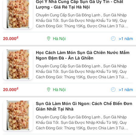
Gợi Ý Nhà Cung Cấp Sụn Gà Uy Tín - Chất
Lượng - Giá Rẻ Tại Hà Nội
Chuyên Cung Cấp Sụn Gà Đông Lạnh , Sụn Gà Nhập
Khẩu Giá Tốt. Sụn Gà Được Nhập Khẩu Từ Mỹ, Quy
Cách Đóng Gói: Thùng 15Kg, Được Chia Làm 3 Túi
Nhỏ. Sản Phẩm Sụn Gà Luôn Được Bảo Quản Đông
Lạnh Ở Nhiệt Độ - 18 Độ C, Đảm Bảo Về Chất Lượng,
₫
20.000
Hà Nội
>1 năm
Phù Hợp Với...
Học Cách Làm Món Sụn Gà Chiên Nước Mắm
Ngon Đậm Đà - Ăn Là Ghiền
Chuyên Cung Cấp Sụn Gà Đông Lạnh , Sụn Gà Nhập
Khẩu Giá Tốt. Sụn Gà Được Nhập Khẩu Từ Mỹ, Quy
Cách Đóng Gói: Thùng 15Kg, Được Chia Làm 3 Túi
Nhỏ. Sản Phẩm Sụn Gà Luôn Được Bảo Quản Đông
Lạnh Ở Nhiệt Độ - 18 Độ C, Đảm Bảo Về Chất Lượng,
₫
20.000
Hà Nội
>1 năm
Phù Hợp Với...
Sụn Gà Làm Món Gì Ngon: Cách Chế Biến Đơn
Giản Nhất Tại Nhà
Chuyên Cung Cấp Sụn Gà Đông Lạnh , Sụn Gà Nhập
Khẩu Giá Tốt. Sụn Gà Được Nhập Khẩu Từ Mỹ, Quy
Cách Đóng Gói: Thùng 15Kg, Được Chia Làm 3 Túi
Nhỏ. Sản Phẩm Sụn Gà Luôn Được Bảo Quản Đông