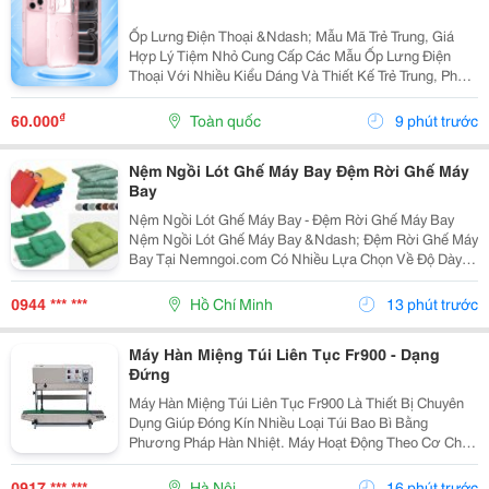
Ốp Lưng Điện Thoại &Ndash; Mẫu Mã Trẻ Trung, Giá
Hợp Lý Tiệm Nhỏ Cung Cấp Các Mẫu Ốp Lưng Điện
Thoại Với Nhiều Kiểu Dáng Và Thiết Kế Trẻ Trung, Phù
Hợp Với Học Sinh, Sinh Viên Và Người Dùng Yêu Thích
Phụ Kiện Điện Thoại. Ốp Được Thiết Kế Vừa Vặn...
₫
60.000
Toàn quốc
9 phút trước
Nệm Ngồi Lót Ghế Máy Bay Đệm Rời Ghế Máy
Bay
Nệm Ngồi Lót Ghế Máy Bay - Đệm Rời Ghế Máy Bay
Nệm Ngồi Lót Ghế Máy Bay &Ndash; Đệm Rời Ghế Máy
Bay Tại Nemngoi.com Có Nhiều Lựa Chọn Về Độ Dày,
Ruột Nệm, Chất Liệu Vỏ Và Kích Thước Để Đáp Ứng
Nhu Cầu Người Mua. Sản Phẩm Đang Có Khuyến Mãi,
0944 *** ***
Hồ Chí Minh
13 phút trước
Ưu Đãi...
Máy Hàn Miệng Túi Liên Tục Fr900 - Dạng
Đứng
Máy Hàn Miệng Túi Liên Tục Fr900 Là Thiết Bị Chuyên
Dụng Giúp Đóng Kín Nhiều Loại Túi Bao Bì Bằng
Phương Pháp Hàn Nhiệt. Máy Hoạt Động Theo Cơ Chế
Liên Tục, Hỗ Trợ Tăng Tốc Độ Đóng Gói Và Tạo Đường
Hàn Đều Trên Từng Sản Phẩm. Đây Là Lựa Chọn Phù
0917 *** ***
Hà Nội
16 phút trước