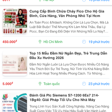
Hợp...
Cung Cấp Bình Chữa Cháy Fico Cho Hộ Gia
Đình, Cửa Hàng, Văn Phòng Nhỏ Tại Hcm
An Toàn Pccc &Ndash; Không Còn Là Lựa Chọn, Mà Là
Luật Bắt Buộc! Thế Nhưng Khi Làm Nhà Thầu, Đại Lý
Pccc, Bạn Có Đang Đối Diện Với Những Nỗi Lo Này?
Đại Lý Nhỏ: Sợ Ôm Hàng, Vốn Chôn, Rủi Ro Cao. Nhà
Thầu: Hồ Sơ Pháp Lý Không Đủ, Công Trình Chậm...
₫
450.000
Hồ Chí Minh
19 phút trước
Top 15 Mẫu Đầm Nữ Ngắn Đẹp, Trẻ Trung Dẫn
Đầu Xu Hướng 2026
Đầm Nữ Ngắn Luôn Là Lựa Chọn Được Nhiều Cô Nàng
Yêu Thích Bởi Sự Trẻ Trung, Nữ Tính Và Khả Năng Biến
Hóa Linh Hoạt Trong Nhiều Phong Cách. Từ Những
Thiết Kế Babydoll Đáng Yêu, Đầm Chữ A Thanh Lịch
Đến Kiểu Trễ Vai Quyến Rũ Hay Tay Phồng Điệu Đà,
₫
5.000
Toàn quốc
23 phút trước
Mỗi...
Đánh Giá Plc Siemens S7-1200 6Es7 214-
1Bg40: Giải Pháp Tối Ưu Cho Nhà Máy
Trong Lĩnh Vực Sản Xuất Công Nghiệp, Nâng Cao Năng
Suất Cùng Việc Tối Ưu Hóa Hiệu Suất Vận Hành Luôn