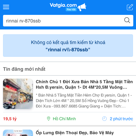
Không có kết quả tìm kiếm từ khoá
"rinnai rv\\-870ssb"
Tin đăng mới nhất
Chính Chủ 1 Đời Xưa Bán Nhà 5 Tầng Mặt Tiền
Hxh Đ.yersin, Quận 1- Dt 4M*20,5M Vuông
Đẹp- Giá Tốt Chỉ 19,5T- Nh Định Giá 19T- Khai
* Bán Nhà 5 Tầng Mặt Tiền Hẻm Chợ Đ.yersin, Quận 1 -
Thác Dòng
Diện Tích Lớn 4M * 20,5M Sổ Hồng Vuông Đẹp - Chủ 1
Đời Xưa - 093.867.6685 Giang Giang + Diện Tích:
80M2. + Kết Cấu: 5 Tầng Btct - 6Pn - 6 Wc. + Ngay Chợ
Bến Thành &Amp; Chợ Dân Sinh - Khu Vực...
19,5 tỷ
Hồ Chí Minh
2 phút trước
Ốp Lưng Điện Thoại Đẹp, Bảo Vệ Máy