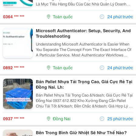
Là Mục Tiêu Hàng Đầu Của Các Nhà Quản Lý Doanh
Nghiệp. Để Hỗ Trợ Các Dây Chuyền Và Hệ Thống Tự
Động Hóa Làm Việc Chính Xác, Mượt Mà Hơn, Một
0364 *** ***
Toàn quốc
24 phút trước
Thiết Bị...
Microsoft Authenticator: Setup, Security, And
Troubleshooting
Understanding Microsoft Authenticator Is Easier When
You Separate The Concept From The Exact Interface Of
A Particular Service. Most Authenticator Workflows
Connect An Account To An App, Device, Or Verification
Method And Then Request A Changing Code...
0892 *** ***
Toàn quốc
24 phút trước
Bán Pallet Nhựa Tải Trọng Cao, Giá Cực Rẻ Tại
Đồng Nai. Lh:
Bán Pallet Nhựa Tải Trọng Cao &Ndash; Giá Cực Rẻ Tại
Đồng Nai 0937.612.822 Kho Xưởng Đang Cần Pallet
Chịu Tải Tốt &Ndash; Bền Chắc &Ndash; Giá Hợp Lý ?
Có Ngay Đây Ạ! Pallet Nhựa Tải Trọng Cao &Ndash;
Chuyên Dùng: ✅ Kê Hàng Hóa, Máy Móc, Nguyên...
0937 *** ***
Đồng Nai
25 phút trước
Bên Trong Bình Giữ Nhiệt Sẽ Như Thế Nào?