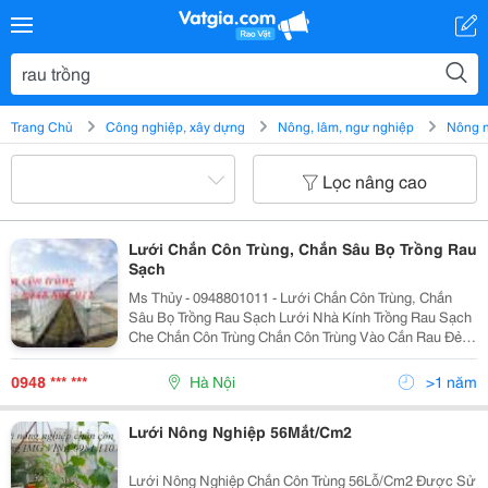
Trang Chủ
Công nghiệp, xây dựng
Nông, lâm, ngư nghiệp
Nông 
Lọc nâng cao
Lưới Chắn Côn Trùng, Chắn Sâu Bọ Trồng Rau
Sạch
Ms Thủy - 0948801011 - Lưới Chắn Côn Trùng, Chắn
Sâu Bọ Trồng Rau Sạch Lưới Nhà Kính Trồng Rau Sạch
Che Chắn Côn Trùng Chắn Côn Trùng Vào Cắn Rau Đẻ
Trứng Làm Hỏng Rau Kích Thước: Rộng Dài Số
M2/Cuộn Số Ô/Cm2 1.8M 45M 81 49
0948 *** ***
Hà Nội
>1 năm
Lưới Nông Nghiệp 56Mắt/Cm2
Lưới Nông Nghiệp Chắn Côn Trùng 56Lỗ/Cm2 Được Sử