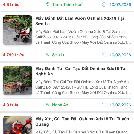
Nghệ Nhật Bản, Đáp Ứng Nhu Cầu Làm Vườn, Xới...
4,8 triệu
Thừa Thiên Huế
10/02/2026
Máy Đánh Đất Làm Vườn Oshima Xdx18 Tại
Sơn La
Máy Đánh Đất Làm Vườn Oshima Xdx18 Tại Sơn La
Call/Zalo: 0971234261 - Sự Hài Lòng Của Khách Hàng
Là Thành Công Của Shop - Máy Xới Đất Oshima Xdx18
Được Sản Xuất Theo Công Nghệ Nhật Bản, Đáp Ứng
Nhu Cầu Làm Vườn, Xới Đất Trồng Rau, Trồng Hoa,...
4,799 triệu
Sơn La
10/02/2026
Máy Đánh Tơi Cải Tạo Đất Oshima Xdx18 Tại
Nghệ An
Máy Đánh Tơi Cải Tạo Đất Oshima Xdx18 Tại Nghệ An
Call/Zalo: 0971234261 - Sự Hài Lòng Của Khách Hàng
Là Thành Công Của Shop - Máy Xới Đất Oshima Xdx18
Được Sản Xuất Theo Công Nghệ Nhật Bản, Đáp Ứng
Nhu Cầu Làm Vườn, Xới Đất Trồng Rau, Trồng...
4,8 triệu
Nghệ An
10/02/2026
Máy Xới, Cải Tạo Đất Oshima Xdx18 Tại Tuyên
Quang
Máy Xới, Cải Tạo Đất Oshima Xdx18 Tại Tuyên Quang