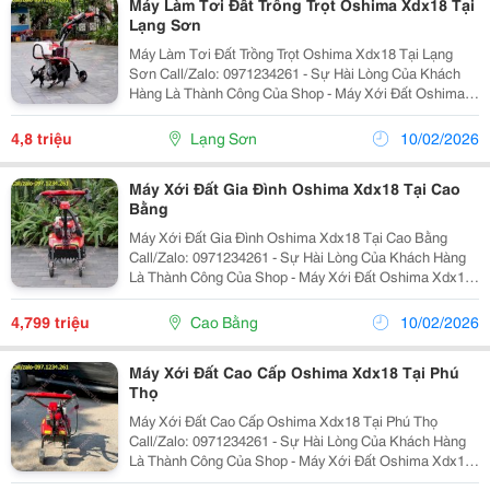
Máy Làm Tơi Đất Trồng Trọt Oshima Xdx18 Tại
Lạng Sơn
Máy Làm Tơi Đất Trồng Trọt Oshima Xdx18 Tại Lạng
Sơn Call/Zalo: 0971234261 - Sự Hài Lòng Của Khách
Hàng Là Thành Công Của Shop - Máy Xới Đất Oshima
Xdx18 Được Sản Xuất Theo Công Nghệ Nhật Bản, Đáp
Ứng Nhu Cầu Làm Vườn, Xới Đất Trồng Rau, Trồng...
4,8 triệu
Lạng Sơn
10/02/2026
Máy Xới Đất Gia Đình Oshima Xdx18 Tại Cao
Bằng
Máy Xới Đất Gia Đình Oshima Xdx18 Tại Cao Bằng
Call/Zalo: 0971234261 - Sự Hài Lòng Của Khách Hàng
Là Thành Công Của Shop - Máy Xới Đất Oshima Xdx18
Được Sản Xuất Theo Công Nghệ Nhật Bản, Đáp Ứng
Nhu Cầu Làm Vườn, Xới Đất Trồng Rau, Trồng Hoa,...
4,799 triệu
Cao Bằng
10/02/2026
Máy Xới Đất Cao Cấp Oshima Xdx18 Tại Phú
Thọ
Máy Xới Đất Cao Cấp Oshima Xdx18 Tại Phú Thọ
Call/Zalo: 0971234261 - Sự Hài Lòng Của Khách Hàng
Là Thành Công Của Shop - Máy Xới Đất Oshima Xdx18
Được Sản Xuất Theo Công Nghệ Nhật Bản, Đáp Ứng