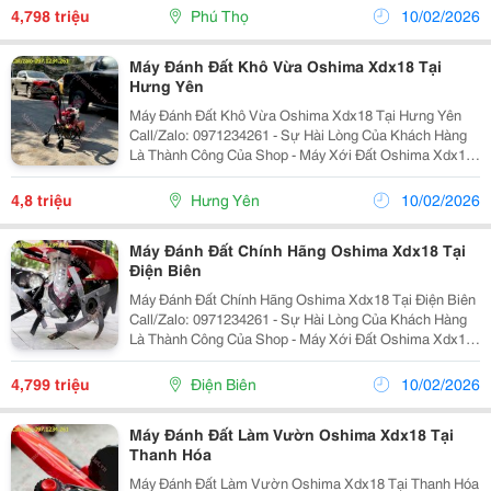
Nhu Cầu Làm Vườn, Xới Đất Trồng Rau, Trồng Hoa,...
4,798 triệu
Phú Thọ
10/02/2026
Máy Đánh Đất Khô Vừa Oshima Xdx18 Tại
Hưng Yên
Máy Đánh Đất Khô Vừa Oshima Xdx18 Tại Hưng Yên
Call/Zalo: 0971234261 - Sự Hài Lòng Của Khách Hàng
Là Thành Công Của Shop - Máy Xới Đất Oshima Xdx18
Được Sản Xuất Theo Công Nghệ Nhật Bản, Đáp Ứng
Nhu Cầu Làm Vườn, Xới Đất Trồng Rau, Trồng Hoa,...
4,8 triệu
Hưng Yên
10/02/2026
Máy Đánh Đất Chính Hãng Oshima Xdx18 Tại
Điện Biên
Máy Đánh Đất Chính Hãng Oshima Xdx18 Tại Điện Biên
Call/Zalo: 0971234261 - Sự Hài Lòng Của Khách Hàng
Là Thành Công Của Shop - Máy Xới Đất Oshima Xdx18
Được Sản Xuất Theo Công Nghệ Nhật Bản, Đáp Ứng
Nhu Cầu Làm Vườn, Xới Đất Trồng Rau, Trồng...
4,799 triệu
Điện Biên
10/02/2026
Máy Đánh Đất Làm Vườn Oshima Xdx18 Tại
Thanh Hóa
Máy Đánh Đất Làm Vườn Oshima Xdx18 Tại Thanh Hóa