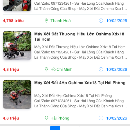
Call/Zalo: 0971234261 - Sự Hài Lòng Của Khách Hàng
Là Thành Công Của Shop - Máy Xới Đất Oshima Xdx18
Được Sản Xuất Theo Công Nghệ Nhật Bản, Đáp Ứng
Nhu Cầu Làm Vườn, Xới Đất Trồng Rau, Trồng Hoa,...
4,798 triệu
Thanh Hoá
10/02/2026
Máy Xới Đất Thương Hiệu Lớn Oshima Xdx18
Tại Hcm
Máy Xới Đất Thương Hiệu Lớn Oshima Xdx18 Tại Hcm
Call/Zalo: 0971234261 - Sự Hài Lòng Của Khách Hàng
Là Thành Công Của Shop - Máy Xới Đất Oshima Xdx18
Được Sản Xuất Theo Công Nghệ Nhật Bản, Đáp Ứng
Nhu Cầu Làm Vườn, Xới Đất Trồng Rau, Trồng Hoa,...
4,8 triệu
Hồ Chí Minh
10/02/2026
Máy Xới Đất 4Hp Oshima Xdx18 Tại Hải Phòng
Máy Xới Đất 4Hp Oshima Xdx18 Tại Hải Phòng
Call/Zalo: 0971234261 - Sự Hài Lòng Của Khách Hàng
Là Thành Công Của Shop - Máy Xới Đất Oshima Xdx18
Được Sản Xuất Theo Công Nghệ Nhật Bản, Đáp Ứng
Nhu Cầu Làm Vườn, Xới Đất Trồng Rau, Trồng Hoa,
4,8 triệu
Hải Phòng
10/02/2026
Hoặc...