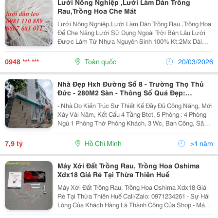
Lưới Nông Nghiệp ,Lưới Làm Dàn Trồng
Rau,Trồng Hoa Che Mát
Lưới Nông Nghiệp,Lưới Làm Dàn Trồng Rau ,Trồng Hoa
Để Che Nắng Lưới Sử Dụng Ngoài Trời Bên Lâu Lưới
Được Làm Từ Nhựa Nguyên Sinh 100% Kt:2Mx Dài
Mắt Lưới 20Cm (Có Thể Làm Theo Yêu Cầu ) Độ Bền
Ngoài Trời 7 Năm Liên Hệ : 0981 110 889
0948 *** ***
Toàn quốc
20/03/2026
Nhà Đẹp Hxh Đường Số 8 - Trường Thọ Thủ
Đức - 280M2 Sàn - Thông Số Quá Đẹp:
7Mx10M
- Nhà Do Kiến Trúc Sư Thiết Kế Đầy Đủ Công Năng, Mới
Xây Vài Năm, Kết Cấu 4 Tầng Btct, 5 Phòng : 4 Phòng
Ngủ 1 Phòng Thờ Phòng Khách, 3 Wc, Ban Công, Sân
Thượng Vườn Rau Trồng Full Đủ Ăn Cả Nhà. - Đảm Bảo
Xem Sẽ Thích Vị Trí: Khu Vực Trung Tâm...
7,9 tỷ
Hồ Chí Minh
>1 năm
Máy Xới Đất Trồng Rau, Trồng Hoa Oshima
Xdx18 Giá Rẻ Tại Thừa Thiên Huế
Máy Xới Đất Trồng Rau, Trồng Hoa Oshima Xdx18 Giá
Rẻ Tại Thừa Thiên Huế Call/Zalo: 0971234261 - Sự Hài
Lòng Của Khách Hàng Là Thành Công Của Shop - Máy
Xới Đất Oshima Xdx18 Được Sản Xuất Theo Công