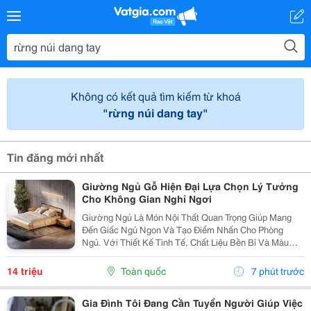
Không có kết quả tìm kiếm từ khoá
"rừng núi dang tay"
Tin đăng mới nhất
Giường Ngủ Gỗ Hiện Đại Lựa Chọn Lý Tưởng
Cho Không Gian Nghỉ Ngơi
Giường Ngủ Là Món Nội Thất Quan Trọng Giúp Mang
Đến Giấc Ngủ Ngon Và Tạo Điểm Nhấn Cho Phòng
Ngủ. Với Thiết Kế Tinh Tế, Chất Liệu Bền Bỉ Và Màu
Sắc Trang Nhã, Giường Ngủ Gỗ Hiện Đại Ngày Càng
Được Nhiều Gia Đình Lựa Chọn Để Nâng Cao Chất
14 triệu
Toàn quốc
7 phút trước
Lượng Không...
Gia Đình Tôi Đang Cần Tuyển Người Giúp Việc