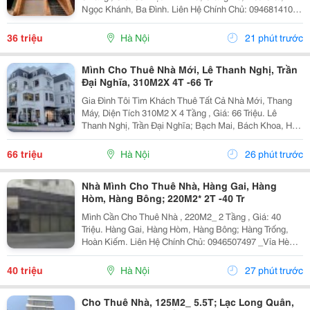
Ngọc Khánh, Ba Đình. Liên Hệ Chính Chủ: 0946814103
_Vỉa Hè Lớn, Mặt Tiền Rộng, Thoáng. _Vị Trí Ngay Ngã
Ba, Khu Đông Dân Cư, Kinh Doanh Sầm Uất,...
36 triệu
Hà Nội
21 phút trước
Mình Cho Thuê Nhà Mới, Lê Thanh Nghị, Trần
Đại Nghĩa, 310M2X 4T -66 Tr
Gia Đình Tôi Tìm Khách Thuê Tất Cả Nhà Mới, Thang
Máy, Diện Tích 310M2 X 4 Tầng , Giá: 66 Triệu. Lê
Thanh Nghị, Trần Đại Nghĩa; Bạch Mai, Bách Khoa, Hai
Bà Trưng. Liên Hệ Chủ Nhà: 0988289962 . Vị Trí Gần
Ngã Ba, Khu Đông Dân Cư, Kinh Doanh Sầm Uất,...
66 triệu
Hà Nội
26 phút trước
Nhà Mình Cho Thuê Nhà, Hàng Gai, Hàng
Hòm, Hàng Bông; 220M2* 2T -40 Tr
Mình Cần Cho Thuê Nhà , 220M2_ 2 Tầng , Giá: 40
Triệu. Hàng Gai, Hàng Hòm, Hàng Bông; Hàng Trống,
Hoàn Kiếm. Liên Hệ Chính Chủ: 0946507497 _Vỉa Hè
Lớn, Mặt Tiền Rộng, Thoáng. _Vị Trí Ngay Ngã Ba, Khu
Đông Dân Cư, Kinh Doanh Sầm Uất, Nhiều Văn
40 triệu
Hà Nội
27 phút trước
Phòng,...
Cho Thuê Nhà, 125M2_ 5.5T; Lạc Long Quân,