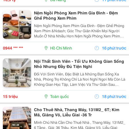
Hậu,...
Nệm Ngồi Phòng Xem Phim Gia Đình - Đệm
Ghế Phòng Xem Phim
Nệm Ngồi Phòng Xem Phim Gia Đình - Đệm Ghế Phòng
Xem Phim &Ndash; Góc Thư Giãn Khiến Mọi Người
Muốn Ở Nhà Nhiều Hơn Nệm Ngồi Phòng Xem Phim
Gia Đình Đệm Ghế Phòng Xem Phim Được Thiết Kế Với
Nhiều Kiểu Dáng, Kích Thước, Độ Dày Và Chất Liệu,
0944 *** ***
Hồ Chí Minh
16 phút trước
Giúp...
Nội Thất Sinh Viên - Tối Ưu Không Gian Sống
Nhỏ Nhưng Đầy Đủ Tiện Nghi
Đối Với Sinh Viên, Đặc Biệt Là Những Bạn Sống Xa
Nhà, Phòng Trọ Không Chỉ Là Nơi Nghỉ Ngơi Mà Còn Là
Không Gian Học Tập, Làm Việc Và Thư Giãn Sau
Những Giờ Học Căng Thẳng. Vì Vậy, Việc Lựa Chọn
Nội Thất Sinh Viên Phù Hợp Đóng Vai Trò Quan Trọng
15 triệu
Toàn quốc
18 phút trước
Trong...
Cho Thuê Nhà, Thang Máy, 131M2_ 6T; Kim
Mã, Giảng Võ, Liễu Giai -36 Tr
Mình Chủ Nhà Cần Cho Thuê Nhà , Thang Máy, 131M2_
6 Tầng , Giá: 36 Triệu. Kim Mã, Giảng Võ, Liễu Giai;