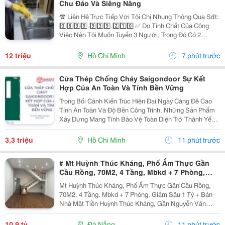
Chu Đáo Và Siêng Năng
☎️ Liên Hệ Trực Tiếp Với Tôi Chị Nhung Thông Qua Sđt:
0️⃣8️⃣9️⃣9️⃣.9️⃣3️⃣9️⃣.2️⃣1️⃣0️⃣ ✅ Do Tính Chất Của Công
Việc Nên Tôi Muốn Tuyển 3 Người, Trong Đó Có 2
Người Làm Việc Tại Nhà Tôi Và 1 Người Làm Tại Nhà
Mẹ Tôi ( Ở Cách Tôi 4 Căn) ✅ Nhà Tôi Thì 1...
12 triệu
Hồ Chí Minh
7 phút trước
Cửa Thép Chống Cháy Saigondoor Sự Kết
Hợp Của An Toàn Và Tính Bền Vững
Trong Bối Cảnh Kiến Trúc Hiện Đại Ngày Càng Đề Cao
Tính An Toàn Và Độ Bền Công Trình, Những Sản Phẩm
Xây Dựng Mang Tính Bảo Vệ Toàn Diện Trở Thành Yếu
Tố Trọng Tâm Trong Nhiều Dự Án. Đặc Biệt, Khi Những
Nguy Cơ Cháy Nổ Trong Các Tòa Nhà Cao Tầng, Nhà...
3,3 triệu
Hồ Chí Minh
11 phút trước
# Mt Huỳnh Thúc Kháng, Phố Ẩm Thực Gần
Cầu Rồng, 70M2, 4 Tầng, Mbkd + 7 Phòng,
Giảm Sâu 1 Tỷ
Mt Huỳnh Thúc Kháng, Phố Ẩm Thực Gần Cầu Rồng,
70M2, 4 Tầng, Mbkd + 7 Phòng, Giảm Sâu 1 Tỷ + Bán
Nhà Mặt Tiền Huỳnh Thúc Kháng, Gần Nguyễn Văn
Linh, Cầu Rồng, Phố Ẩm Thực Kinh Doanh Dịch Vụ Du
Lịch Nhộn Nhịp Ngày Đêm. + Dt 70M2, Ngang 4.2M, Nở
10,9 tỷ
Đà Nẵng
11 phút trước