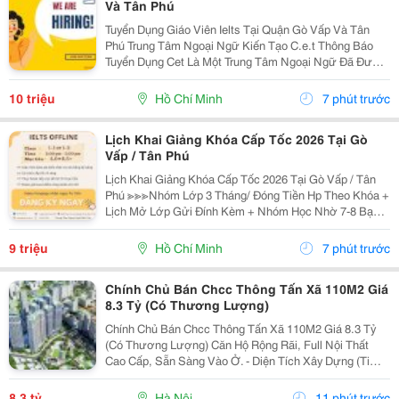
Và Tân Phú
Tuyển Dụng Giáo Viên Ielts Tại Quận Gò Vấp Và Tân
Phú Trung Tâm Ngoại Ngữ Kiến Tạo C.e.t Thông Báo
Tuyển Dụng Cet Là Một Trung Tâm Ngoại Ngữ Đã Được
Thành Lập 16 Năm Chuyên Về Chương Trình Anh Văn
Học Thuật Ielts &Ndash; Toefl Ibt. Trung Tâm...
10 triệu
Hồ Chí Minh
7 phút trước
Lịch Khai Giảng Khóa Cấp Tốc 2026 Tại Gò
Vấp / Tân Phú
Lịch Khai Giảng Khóa Cấp Tốc 2026 Tại Gò Vấp / Tân
Phú ≫≫≫Nhóm Lớp 3 Tháng/ Đóng Tiền Hp Theo Khóa +
Lịch Mở Lớp Gửi Đính Kèm + Nhóm Học Nhờ 7-8 Bạn/
Lớp + Giáo Trình Ielts Có Band Điểm Lộ Trình, Sách
Nước Ngoài Bám Sát + Chia Đều 4 Kỹ...
9 triệu
Hồ Chí Minh
7 phút trước
Chính Chủ Bán Chcc Thông Tấn Xã 110M2 Giá
8.3 Tỷ (Có Thương Lượng)
Chính Chủ Bán Chcc Thông Tấn Xã 110M2 Giá 8.3 Tỷ
(Có Thương Lượng) Căn Hộ Rộng Rãi, Full Nội Thất
Cao Cấp, Sẵn Sàng Vào Ở. - Diện Tích Xây Dựng (Tim
Tường): 110M&Sup2;. Diện Tích: 103,8M&Sup2; Thông
Thủy (Có Sơ Đồ Mặt Bằng Tầng Kèm Theo). Căn Góc...
8,3 tỷ
Hà Nội
11 phút trước