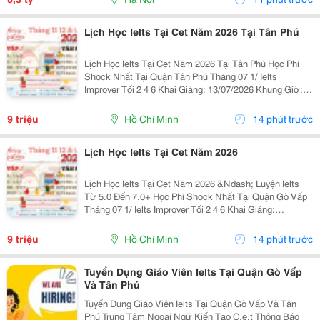
Lịch Học Ielts Tại Cet Năm 2026 Tại Tân Phú
Lịch Học Ielts Tại Cet Năm 2026 Tại Tân Phú Học Phí
Shock Nhất Tại Quận Tân Phú Tháng 07 1/ Ielts
Improver Tối 2 4 6 Khai Giảng: 13/07/2026 Khung Giờ:
18:00 Đến 21:00 Học Phí Ưu Đãi 5% Khi Đăng Ký 2/ Ielts
Basic Tối 3 5 7 Khai...
9 triệu
Hồ Chí Minh
14 phút trước
Lịch Học Ielts Tại Cet Năm 2026
Lịch Học Ielts Tại Cet Năm 2026 &Ndash; Luyện Ielts
Từ 5.0 Đến 7.0+ Học Phí Shock Nhất Tại Quận Gò Vấp
Tháng 07 1/ Ielts Improver Tối 2 4 6 Khai Giảng:
13/07/2026 Khung Giờ: 18:00 Đến 21:00 Học Phí Ưu Đãi
5% Khi Đăng Ký 2/ Ielts...
9 triệu
Hồ Chí Minh
14 phút trước
Tuyển Dụng Giáo Viên Ielts Tại Quận Gò Vấp
Và Tân Phú
Tuyển Dụng Giáo Viên Ielts Tại Quận Gò Vấp Và Tân
Phú Trung Tâm Ngoại Ngữ Kiến Tạo C.e.t Thông Báo