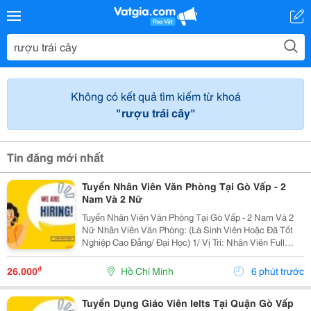
Không có kết quả tìm kiếm từ khoá
"rượu trái cây"
Tin đăng mới nhất
Tuyển Nhân Viên Văn Phòng Tại Gò Vấp - 2
Nam Và 2 Nữ
Tuyển Nhân Viên Văn Phòng Tại Gò Vấp - 2 Nam Và 2
Nữ Nhân Viên Văn Phòng: (Là Sinh Viên Hoặc Đã Tốt
Nghiệp Cao Đẳng/ Đại Học) 1/ Vị Trí: Nhân Viên Full
Time (2 Nam 2 Nữ) Ca Làm: 13:00 Đến 21:00 (1 Tháng
Được Nghỉ Phép 1 Ngày, Và Hưởng Các Ngày...
₫
26.000
Hồ Chí Minh
6 phút trước
Tuyển Dụng Giáo Viên Ielts Tại Quận Gò Vấp