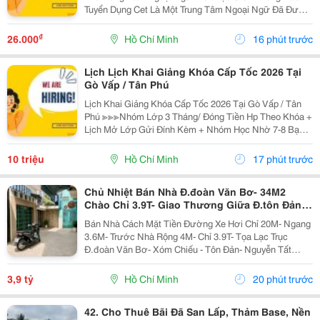
Tuyển Dụng Cet Là Một Trung Tâm Ngoại Ngữ Đã Được
Thành Lập 16 Năm Chuyên Về Chương Trình Anh Văn
Học Thuật Ielts &Ndash; Toefl Ibt. Trung Tâm...
₫
26.000
Hồ Chí Minh
16 phút trước
Lịch Lịch Khai Giảng Khóa Cấp Tốc 2026 Tại
Gò Vấp / Tân Phú
Lịch Khai Giảng Khóa Cấp Tốc 2026 Tại Gò Vấp / Tân
Phú ≫≫≫Nhóm Lớp 3 Tháng/ Đóng Tiền Hp Theo Khóa +
Lịch Mở Lớp Gửi Đính Kèm + Nhóm Học Nhờ 7-8 Bạn/
Lớp + Giáo Trình Ielts Có Band Điểm Lộ Trình, Sách
Nước Ngoài Bám Sát + Chia Đều 4 Kỹ...
10 triệu
Hồ Chí Minh
17 phút trước
Chủ Nhiệt Bán Nhà Đ.đoàn Văn Bơ- 34M2
Chào Chỉ 3.9T- Giao Thương Giữa Đ.tôn Đản
Với Đ.xóm Chiếu- Gần Trường Đại
Bán Nhà Cách Mặt Tiền Đường Xe Hơi Chỉ 20M- Ngang
3.6M- Trước Nhà Rộng 4M- Chỉ 3.9T- Tọa Lạc Trục
Đ.đoàn Văn Bơ- Xóm Chiếu - Tôn Đản- Nguyễn Tất
Thành ➕Dt: 33M2, Trệt+ Lững. ➕ Sổ Vuông Vức, Gần
Chợ, Trường Học, Siêu Thị. Đi Lại Thuận Tiện Qua
3,9 tỷ
Hồ Chí Minh
20 phút trước
Q1,...
42. Cho Thuê Bãi Đã San Lấp, Thảm Base, Nền