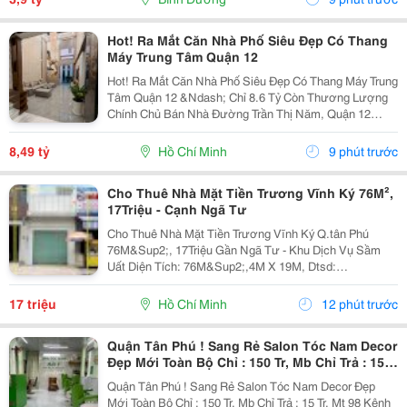
Hot! Ra Mắt Căn Nhà Phố Siêu Đẹp Có Thang
Máy Trung Tâm Quận 12
Hot! Ra Mắt Căn Nhà Phố Siêu Đẹp Có Thang Máy Trung
Tâm Quận 12 &Ndash; Chỉ 8.6 Tỷ Còn Thương Lượng
Chính Chủ Bán Nhà Đường Trần Thị Năm, Quận 12
&Ndash; Vị Trí Đẹp, Khu Dân Cư Hiện Hữu, Tiện Ích Đầy
Đủ. Diện Tích: 4M &Times; 20M Nhà...
8,49 tỷ
Hồ Chí Minh
9 phút trước
Cho Thuê Nhà Mặt Tiền Trương Vĩnh Ký 76M²,
17Triệu - Cạnh Ngã Tư
Cho Thuê Nhà Mặt Tiền Trương Vĩnh Ký Q.tân Phú
76M&Sup2;, 17Triệu Gần Ngã Tư - Khu Dịch Vụ Sầm
Uất Diện Tích: 76M&Sup2;,4M X 19M, Dtsd:
120M&Sup2;. Có Vỉa Hè 5M Rộng Rãi Kết Cấu 1 Trệt 1
Lửng, Nhà Còn Tốt, Sẵn Cửa Kính. Vừa Kinh Doanh
17 triệu
Hồ Chí Minh
12 phút trước
Vừa Ở Lại...
Quận Tân Phú ! Sang Rẻ Salon Tóc Nam Decor
Đẹp Mới Toàn Bộ Chỉ : 150 Tr, Mb Chỉ Trả : 15
Tr, Mt 98 Kênh Tân Hóa, Tel : ( Chính Chủ )
Quận Tân Phú ! Sang Rẻ Salon Tóc Nam Decor Đẹp
Mới Toàn Bộ Chỉ : 150 Tr, Mb Chỉ Trả : 15 Tr, Mt 98 Kênh