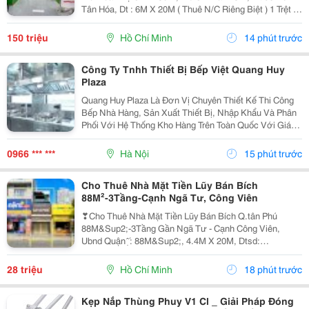
Tân Hóa, Dt : 6M X 20M ( Thuê N/C Riêng Biệt ) 1 Trệt 1
Lầu 2 Pn Rộng Thoáng . D/C : Salon Mt 92 Kênh Tân
Hoá, Phú Trung, Tân Phú Đầu Tư Mb...
150 triệu
Hồ Chí Minh
14 phút trước
Công Ty Tnhh Thiết Bị Bếp Việt Quang Huy
Plaza
Quang Huy Plaza Là Đơn Vị Chuyên Thiết Kế Thi Công
Bếp Nhà Hàng, Sản Xuất Thiết Bị, Nhập Khẩu Và Phân
Phối Với Hệ Thống Kho Hàng Trên Toàn Quốc Với Giá
Tốt Nhất. - Website: Https://Quanghuyplaza.com/ -
Fanpage: Https://Www.facebook.com/Quanghuypl...
0966 *** ***
Hà Nội
15 phút trước
Cho Thuê Nhà Mặt Tiền Lũy Bán Bích
88M²-3Tầng-Cạnh Ngã Tư, Công Viên
❣Cho Thuê Nhà Mặt Tiền Lũy Bán Bích Q.tân Phú
88M&Sup2;-3Tầng Gần Ngã Tư - Cạnh Công Viên,
Ubnd Quận ̣̂ ́: 88M&Sup2;, 4.4M X 20M, Dtsd:
264M&Sup2; ̂́ ̂́: 1 Trệt 2 Lầu , St Thích Hợp: Vp Công Ty,
Spa-Thẩm Mỹ,Nails, Salon Tóc, Showroom Xe Điện-
28 triệu
Hồ Chí Minh
18 phút trước
Xe...
Kẹp Nắp Thùng Phuy V1 Cl _ Giải Pháp Đóng