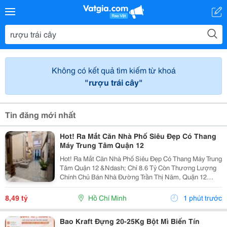
Không có kết quả tìm kiếm từ khoá
"rượu trái cây"
Tin đăng mới nhất
Hot! Ra Mắt Căn Nhà Phố Siêu Đẹp Có Thang
Máy Trung Tâm Quận 12
Hot! Ra Mắt Căn Nhà Phố Siêu Đẹp Có Thang Máy Trung
Tâm Quận 12 &Ndash; Chỉ 8.6 Tỷ Còn Thương Lượng
Chính Chủ Bán Nhà Đường Trần Thị Năm, Quận 12
&Ndash; Vị Trí Đẹp, Khu Dân Cư Hiện Hữu, Tiện Ích Đầy
Đủ. Diện Tích: 4M &Times; 20M Nhà...
8,49 tỷ
Hồ Chí Minh
1 phút trước
Bao Kraft Đựng 20-25Kg Bột Mì Biến Tín