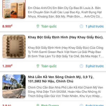
Em Chào Anh/Chị Em Bên Cty Cp Bao Bì Louis Ạ. Bên
Em Chuyên Sản Xuất Các Loại Bao Kp, Kraft Đựng Hạt
Nhựa, Khoáng Sản, Bột Mỳ, Phân Bón,... Anh/Chị Có
Nhu Cầu Sử Dụng Bao Bì, Liên Hệ Em Nhé. Em Báo Giá
Tại Xưởng Ạ. Sđt/Zalo: 0354 000 197 Hoặc Email:...
₫
8.900
Toàn quốc
1 phút trước
Khay Bột Giấy Định Hình (Hay Khay Giấy Đúc).
Khay Bột Giấy Định Hình (Hay Khay Giấy Đúc) Của Công
Ty Tnhh Sarnti Green Pack Việt Nam Là Giải Pháp Bao
Bì Sinh Thái Làm Từ Bột Giấy Tái Chế, Bã Mía Hoặc Tre,
Được Ép Khuôn 3D Theo Hình Dạng Sản Phẩm.
&Middot; Thân Thiện Môi Trường: Khả Năng Phân...
₫
1.200
Toàn quốc
3 phút trước
Nhà Liền Kề Ven Sông Chánh Mỹ, 3,9 Tỷ,
101,5M2 Nở Hậu, Chính Chủ
Chính Chủ Cần Bán Nhà Phố Liền Kề Kbt Chánh Mỹ Ven
Sông. Nhà Diện Tích 5X25M, Hoàn Hảo Cho Những Ai
Thích Sống Gần Gũi Với Thiên Nhiên, Khu Vực Khép
Kín Có Bảo Vệ 24/24 - Phù Hợp Cho Thư Giãn Nghỉ
Ngơi Yên Tĩnh. Khu Dân Trí Cao Không Có Vấn Đề...
3,9 tỷ
Bình Dương
9 phút trước